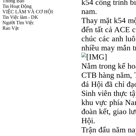
k54 công trình b
Thông Báo
Tin Hoạt Động
nam.
VIỆC LÀM VÀ CƠ HỘI
Tin Việc làm - DK
Thay mặt k54 mộ
Người Tìm Việc
đến tất cả ACE c
Rao Vặt
chúc các anh luô
nhiều may mắn t
Nằm trong kế hoạ
CTB hàng năm, T
đá Hội đã chỉ đạ
Sinh viên thực t
khu vực phía Na
đoàn kết, giao l
Hội.
Trận đấu năm nay