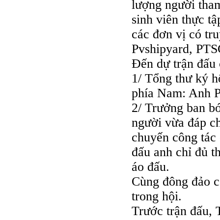
lượng người tham
sinh viên thực t
các đơn vị có t
Pvshipyard, PTS
Đến dự trận đấu 
1/ Tổng thư ký h
phía Nam: Anh 
2/ Trưởng ban b
người vừa đáp c
chuyến công tác 
đấu anh chỉ đủ t
áo đấu.
Cùng đông đảo c
trong hội.
Trước trận đấu,