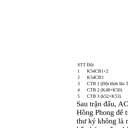
STT
Đội
1
K54CB1+2
2
K54CB3
3
CTB 1 (Đội hình lão 
4
CTB 2 (K48+K50)
5
CTB 3 (k52+K53)
Sau trận đấu, AC
Hồng Phong để t
thư ký không là 