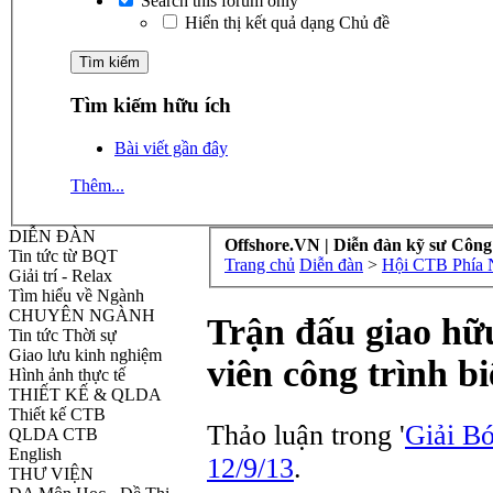
Search this forum only
Hiển thị kết quả dạng Chủ đề
Tìm kiếm hữu ích
Bài viết gần đây
Thêm...
DIỄN ĐÀN
Offshore.VN | Diễn đàn kỹ sư Công
Tin tức từ BQT
Trang chủ
Diễn đàn
>
Hội CTB Phía
Giải trí - Relax
Tìm hiểu về Ngành
CHUYÊN NGÀNH
Trận đấu giao hữu
Tin tức Thời sự
Giao lưu kinh nghiệm
viên công trình b
Hình ảnh thực tế
THIẾT KẾ & QLDA
Thiết kế CTB
Thảo luận trong '
Giải B
QLDA CTB
English
12/9/13
.
THƯ VIỆN