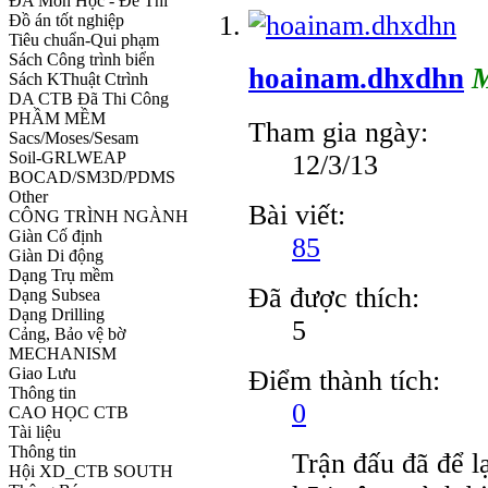
ĐA Môn Học - Đề Thi
Đồ án tốt nghiệp
Tiêu chuẩn-Qui phạm
Sách Công trình biển
hoainam.dhxdhn
M
Sách KThuật Ctrình
DA CTB Đã Thi Công
PHẦM MỀM
Tham gia ngày:
Sacs/Moses/Sesam
Soil-GRLWEAP
12/3/13
BOCAD/SM3D/PDMS
Other
Bài viết:
CÔNG TRÌNH NGÀNH
Giàn Cố định
85
Giàn Di động
Dạng Trụ mềm
Đã được thích:
Dạng Subsea
Dạng Drilling
5
Cảng, Bảo vệ bờ
MECHANISM
Giao Lưu
Điểm thành tích:
Thông tin
0
CAO HỌC CTB
Tài liệu
Thông tin
Trận đấu đã để l
Hội XD_CTB SOUTH