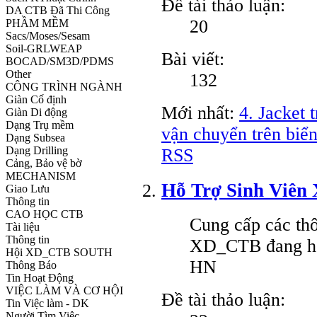
Đề tài thảo luận:
DA CTB Đã Thi Công
20
PHẦM MỀM
Sacs/Moses/Sesam
Soil-GRLWEAP
Bài viết:
BOCAD/SM3D/PDMS
Other
132
CÔNG TRÌNH NGÀNH
Giàn Cố định
Mới nhất:
4. Jacket 
Giàn Di động
Dạng Trụ mềm
vận chuyển trên biển
Dạng Subsea
Dạng Drilling
RSS
Cảng, Bảo vệ bờ
MECHANISM
Hỗ Trợ Sinh Viê
Giao Lưu
Thông tin
CAO HỌC CTB
Cung cấp các thô
Tài liệu
Thông tin
XD_CTB đang họ
Hội XD_CTB SOUTH
HN
Thông Báo
Tin Hoạt Động
VIỆC LÀM VÀ CƠ HỘI
Đề tài thảo luận:
Tin Việc làm - DK
Người Tìm Việc