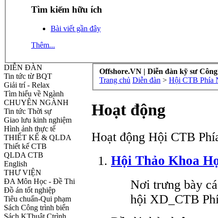
Tìm kiếm hữu ích
Bài viết gần đây
Thêm...
DIỄN ĐÀN
Offshore.VN | Diễn đàn kỹ sư Công
Tin tức từ BQT
Trang chủ
Diễn đàn
>
Hội CTB Phía
Giải trí - Relax
Tìm hiểu về Ngành
CHUYÊN NGÀNH
Hoạt động
Tin tức Thời sự
Giao lưu kinh nghiệm
Hình ảnh thực tế
Hoạt động Hội CTB Ph
THIẾT KẾ & QLDA
Thiết kế CTB
QLDA CTB
Hội Thảo Khoa H
English
THƯ VIỆN
ĐA Môn Học - Đề Thi
Nơi trưng bày c
Đồ án tốt nghiệp
hội XD_CTB Ph
Tiêu chuẩn-Qui phạm
Sách Công trình biển
Sách KThuật Ctrình