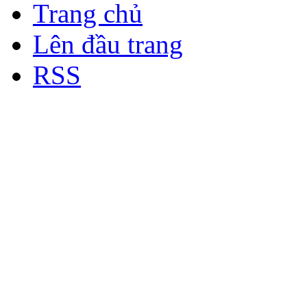
Trang chủ
Lên đầu trang
RSS
Bản quyền thuộc về Diễn đà
Copyright © 2012
Nơi: Hội Tụ - Giao Lưu - H
sư Công Trình Biển Việt N