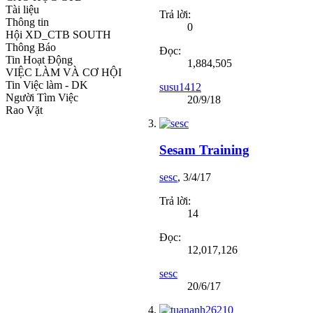
Tài liệu
Trả lời:
Thông tin
0
Hội XD_CTB SOUTH
Thông Báo
Đọc:
Tin Hoạt Động
1,884,505
VIỆC LÀM VÀ CƠ HỘI
Tin Việc làm - DK
susu1412
Người Tìm Việc
20/9/18
Rao Vặt
Sesam Training
sesc
,
3/4/17
Trả lời:
14
Đọc:
12,017,126
sesc
20/6/17