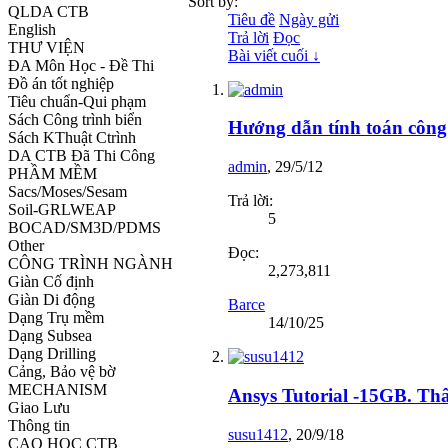
Sort by:
QLDA CTB
Tiêu đề
Ngày gửi
English
Trả lời
Đọc
THƯ VIỆN
Bài viết cuối ↓
ĐA Môn Học - Đề Thi
Đồ án tốt nghiệp
Tiêu chuẩn-Qui phạm
Sách Công trình biển
Hướng dẫn tính toán công
Sách KThuật Ctrình
DA CTB Đã Thi Công
admin
,
29/5/12
PHẦM MỀM
Sacs/Moses/Sesam
Trả lời:
Soil-GRLWEAP
5
BOCAD/SM3D/PDMS
Other
Đọc:
CÔNG TRÌNH NGÀNH
2,273,811
Giàn Cố định
Giàn Di động
Barce
Dạng Trụ mềm
14/10/25
Dạng Subsea
Dạng Drilling
Cảng, Bảo vệ bờ
MECHANISM
Ansys Tutorial -15GB. Th
Giao Lưu
Thông tin
susu1412
,
20/9/18
CAO HỌC CTB