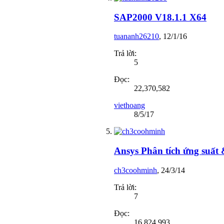
SAP2000 V18.1.1 X64
tuananh26210
,
12/1/16
Trả lời:
5
Đọc:
22,370,582
viethoang
8/5/17
Ansys Phân tích ứng suất
ch3coohminh
,
24/3/14
Trả lời:
7
Đọc:
16,824,993