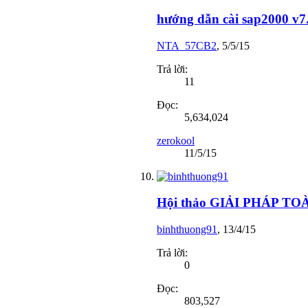
hướng dẫn cài sap2000 v7.
NTA_57CB2
,
5/5/15
Trả lời:
11
Đọc:
5,634,024
zerokool
11/5/15
Hội thảo GIẢI PHÁP T
binhthuong91
,
13/4/15
Trả lời:
0
Đọc:
803,527