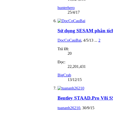
hunterhero
25/4/17
Sử dụng SESAM phân tích
DocCoCauBai
,
4/5/13
...
2
Trả lời:
20
Đọc:
22,201,431
BigCrab
13/12/15
Bentley STAAD.Pro V8i SS
tuananh26210
,
30/9/15