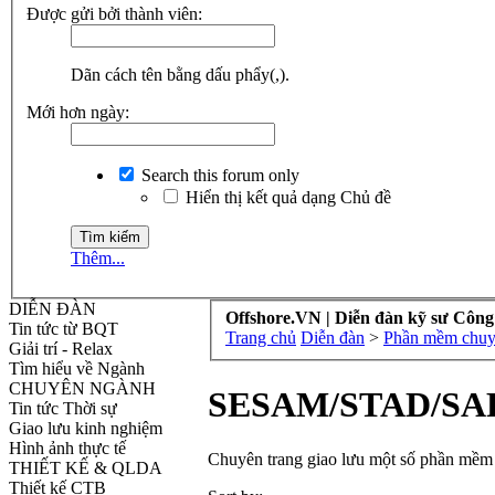
Được gửi bởi thành viên:
Dãn cách tên bằng dấu phẩy(,).
Mới hơn ngày:
Search this forum only
Hiển thị kết quả dạng Chủ đề
Thêm...
DIỄN ĐÀN
Offshore.VN | Diễn đàn kỹ sư Công
Tin tức từ BQT
Trang chủ
Diễn đàn
>
Phần mềm chuyê
Giải trí - Relax
Tìm hiểu về Ngành
CHUYÊN NGÀNH
SESAM/STAD/SA
Tin tức Thời sự
Giao lưu kinh nghiệm
Hình ảnh thực tế
Chuyên trang giao lưu một số phần mềm 
THIẾT KẾ & QLDA
Thiết kế CTB