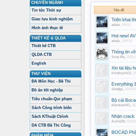
CHUYÊN NGÀNH
Tin tức Thời sự
Tiêu đề
Giao lưu kinh nghiệm
Triển khai t
adata
,
3/6/12
Hình ảnh thực tế
Hot new! A
THIẾT KẾ & QLDA
adata
,
13/6/12
Thiết kế CTB
Thông tin v
QLDA CTB
Song Ma
,
25/5/1
English
Xin tài liệu
tronghuynk11
,
2
THƯ VIỆN
ĐA Môn Học - Đề Thi
Everything 
Smallgo
,
16/8/18
Đồ án tốt nghiệp
Tiêu chuẩn-Qui phạm
Bộ cài Boca
thienthanh81
,
25
Sách Công trình biển
Nhận crack
Sách KThuật Ctrình
Avena3D
,
31/5/
DA CTB Đã Thi Công
BOCAD Phần m
PHẦM MỀM