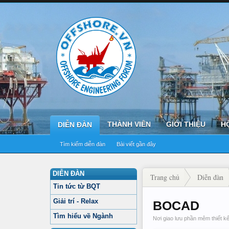
THÀNH VIÊN
GIỚI THIỆU
H
DIỄN ĐÀN
Tìm kiếm diễn đàn
Bài viết gần đây
DIỄN ĐÀN
Trang chủ
Diễn đàn
Tin tức từ BQT
Giải trí - Relax
BOCAD
Tìm hiểu về Ngành
Nơi giao lưu phần mêm thiết kế