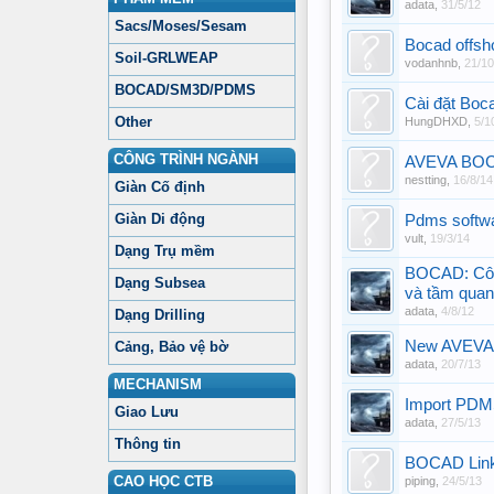
adata
,
31/5/12
Sacs/Moses/Sesam
Bocad offsh
Soil-GRLWEAP
vodanhnb
,
21/10
BOCAD/SM3D/PDMS
Cài đặt Boc
Other
HungDHXD
,
5/1
CÔNG TRÌNH NGÀNH
AVEVA BOCA
nestting
,
16/8/14
Giàn Cố định
Giàn Di động
Pdms softwa
vult
,
19/3/14
Dạng Trụ mềm
BOCAD: Công
Dạng Subsea
và tầm quan
adata
,
4/8/12
Dạng Drilling
New AVEVA B
Cảng, Bảo vệ bờ
adata
,
20/7/13
MECHANISM
Import PD
Giao Lưu
adata
,
27/5/13
Thông tin
BOCAD Link
CAO HỌC CTB
piping
,
24/5/13