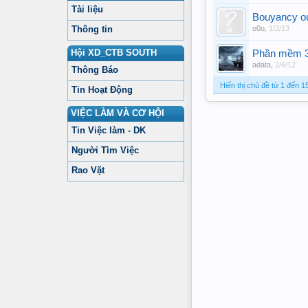
Tài liệu
Bouyancy o
Thông tin
o0o
,
1/2/13
Hội XD_CTB SOUTH
Phần mềm 
adata
,
2/6/12
Thông Báo
Hiển thị chủ đề từ 1 đến 1
Tin Hoạt Động
VIỆC LÀM VÀ CƠ HỘI
Tin Việc làm - DK
Người Tìm Việc
Rao Vặt