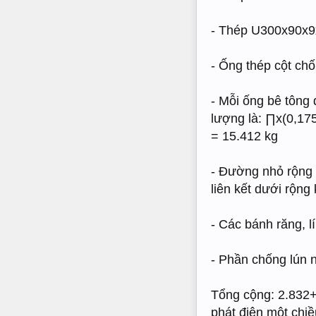
- Thép U300x90x9x
- Ống thép cột ch
- Mỗi ống bê tông
lượng là: ∏x(0,175
= 15.412 kg
- Đường nhỏ rộng 
liên kết dưới rộn
- Các bánh răng, l
- Phần chống lún 
Tổng cộng: 2.832+
phát điện một chiề