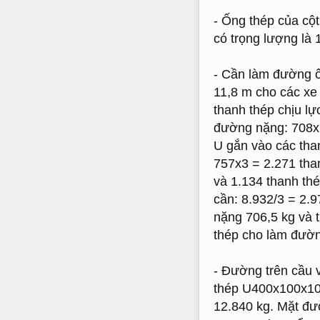
- Ống thép của cộ
có trọng lượng là 
- Cần làm đường ô
11,8 m cho các xe
thanh thép chịu lự
đường nặng: 708x7
U gắn vào các tha
757x3 = 2.271 tha
và 1.134 thanh th
cần: 8.932/3 = 2.9
nặng 706,5 kg và t
thép cho làm đườn
- Đường trên cầu 
thép U400x100x10.
12.840 kg. Mặt đườ