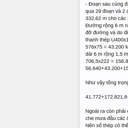
- Đoạn sau cùng đ
qua 29 đoạn và 2 
332,62 m cho các 
Đường rộng 6 m nê
đỡ đường và do đi
thanh thép U400x
576x75 = 43.200 k
dài 6 m rộng 1,5 m
706,5x222 = 156.8
56.640+43.200+15
Như vậy tổng trọng
41.772+172.821,6
Ngoài ra còn phải 
che mưa đầu các ốn
Nên số thép có thể