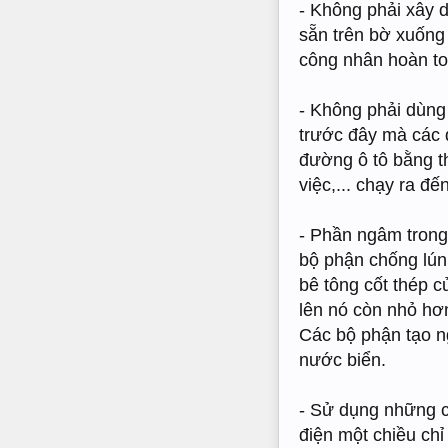
- Không phải xây 
sẵn trên bờ xuống 
công nhân hoàn to
- Không phải dùng
trước đây mà các 
đường ô tô bằng t
việc,... chạy ra đ
- Phần ngâm trong
bộ phận chống lún
bê tông cốt thép c
lên nó còn nhỏ hơ
Các bộ phận tạo n
nước biển.
- Sử dụng những c
điện một chiều ch