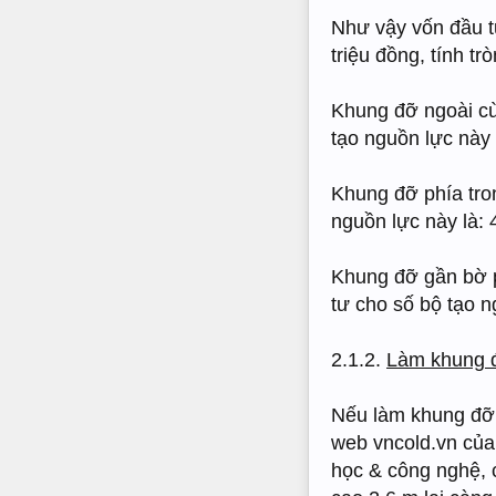
Như vậy vốn đầu t
triệu đồng, tính tr
Khung đỡ ngoài cù
tạo nguồn lực này 
Khung đỡ phía tro
nguồn lực này là: 
Khung đỡ gần bờ p
tư cho số bộ tạo n
2.1.2.
Làm khung đ
Nếu làm khung đỡ 
web vncold.vn của
học & công nghệ, 