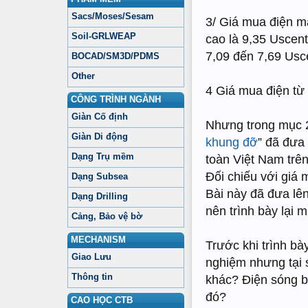
Sacs/Moses/Sesam
3/ Giá mua điện m
Soil-GRLWEAP
cao là 9,35 Uscen
7,09 đến 7,69 Us
BOCAD/SM3D/PDMS
Other
4 Giá mua điện từ
CÔNG TRÌNH NGÀNH
Giàn Cố định
Nhưng trong mục 2
Giàn Di động
khung đỡ
” đã đưa 
Dạng Trụ mềm
toàn Việt Nam trê
Đối chiếu với giá 
Dạng Subsea
Bài này đã đưa lê
Dạng Drilling
nên trình bày lại m
Cảng, Bảo vệ bờ
MECHANISM
Trước khi trình bà
Giao Lưu
nghiệm nhưng tại s
Thông tin
khác? Điện sóng b
đó?
CAO HỌC CTB