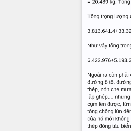
= 20.489 kg. Tổng
Tổng trọng lượng c
3.813.641,4+33.32
Như vậy tổng trọng
6.422.976+5.193.3
Ngoài ra còn phải
đường ô tô, đường 
thép, nón che mưa
lắp ghép,... những
cụm lên được, từn
tông chống lún đến
của nó mới không b
thép đóng tàu biể