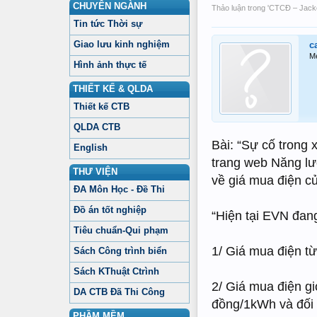
CHUYÊN NGÀNH
Thảo luận trong '
CTCĐ – Jacke
Tin tức Thời sự
Giao lưu kinh nghiệm
c
M
Hình ảnh thực tế
THIẾT KẾ & QLDA
Thiết kế CTB
QLDA CTB
Bài: “Sự cố trong 
English
trang web Năng l
THƯ VIỆN
về giá mua điện c
ĐA Môn Học - Đề Thi
Đồ án tốt nghiệp
“Hiện tại EVN đan
Tiêu chuẩn-Qui phạm
1/ Giá mua điện từ
Sách Công trình biển
Sách KThuật Ctrình
2/ Giá mua điện gi
DA CTB Đã Thi Công
đồng/1kWh và đối 
PHẦM MỀM