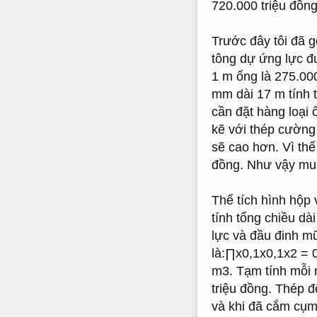
720.000 triệu đồn
Trước đây tôi đã g
tông dự ứng lực đư
1 m ống là 275.00
mm dài 17 m tính 
cần đặt hàng loại
kẽ với thép cường 
sẽ cao hơn. Vì thế
đồng. Như vậy mua
Thể tích hình hộp
tính tổng chiều d
lực và đầu đinh m
là:∏x0,1x0,1x2 = 0
m3. Tạm tính mỗi m
triệu đồng. Thép đ
và khi đã cắm cụm