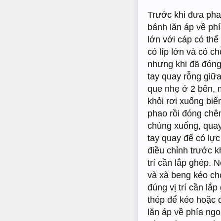
Trước khi đưa phao
bánh lăn áp về phí
lớn với cáp có th
có líp lớn và có c
nhưng khi đã đóng 
tay quay rỗng giữa
que nhẹ ở 2 bên, 
khỏi rơi xuống bi
phao rồi đóng chêm
chùng xuống, quay
tay quay để có lự
điều chỉnh trước k
trí cần lắp ghép. 
và xà beng kéo ch
đúng vị trí cần lắ
thép để kéo hoặc đ
lăn áp về phía ngoà