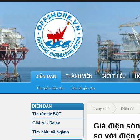
THÀNH VIÊN
GIỚI THIỆU
H
DIỄN ĐÀN
Tìm kiếm diễn đàn
Bài viết gần đây
DIỄN ĐÀN
Trang chủ
Diễn đàn
Tin tức từ BQT
Giải trí - Relax
Giá điện só
Tìm hiểu về Ngành
so với điện 