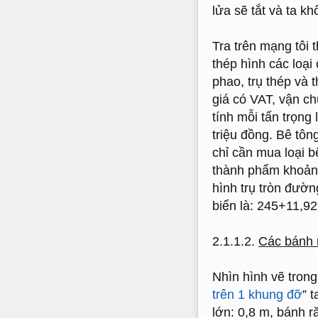
lửa sẽ tắt và ta k
Tra trên mạng tôi 
thép hình các loại
phao, trụ thép và
giá có VAT, vận ch
tính mỗi tấn trọn
triệu đồng. Bê tôn
chỉ cần mua loại b
thành phẩm khoảng
hình trụ tròn đườ
biển là: 245+11,92
2.1.1.2.
Các bánh r
Nhìn hình vẽ trong
trên 1 khung đỡ
” 
lớn: 0,8 m, bánh r