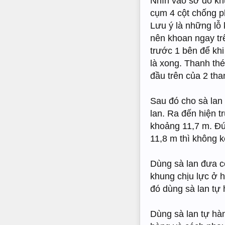
Nhìn vào sơ đồ khu
cụm 4 cột chống p
Lưu ý là những lỗ 
nên khoan ngay tr
trước 1 bên để khi
là xong. Thanh thé
đầu trên của 2 tha
Sau đó cho sà lan
lan. Ra đến hiện 
khoảng 11,7 m. Đú
11,8 m thì không 
Dùng sà lan đưa cô
khung chịu lực ở 
đó dùng sà lan tự
Dùng sà lan tự hà