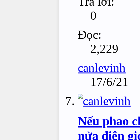
Trả lời:
0
Đọc:
2,229
canlevinh
17/6/21
Nếu phao ch
nửa điện gi