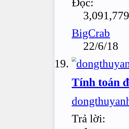
Đọc:
3,091,77
BigCrab
22/6/18
Tính toán 
dongthuyan
Trả lời: