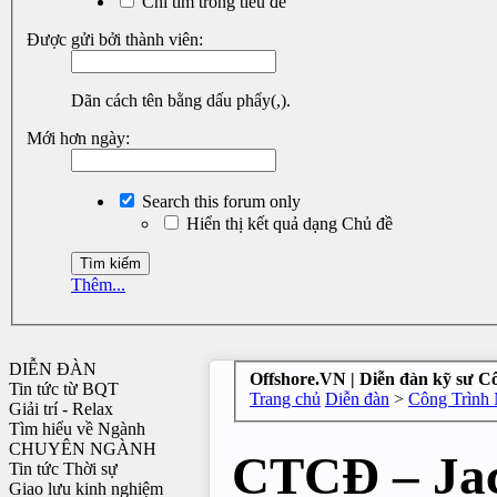
Chỉ tìm trong tiêu đề
Được gửi bởi thành viên:
Dãn cách tên bằng dấu phẩy(,).
Mới hơn ngày:
Search this forum only
Hiển thị kết quả dạng Chủ đề
Thêm...
DIỄN ĐÀN
Offshore.VN | Diễn đàn kỹ sư C
Tin tức từ BQT
Trang chủ
Diễn đàn
>
Công Trình 
Giải trí - Relax
Tìm hiểu về Ngành
CHUYÊN NGÀNH
CTCĐ – Jac
Tin tức Thời sự
Giao lưu kinh nghiệm