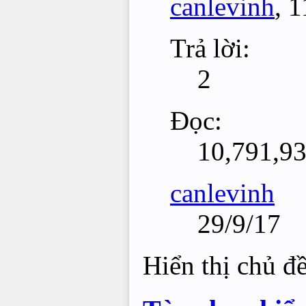
canlevinh
,
1
Trả lời:
2
Đọc:
10,791,9
canlevinh
29/9/17
Hiển thị chủ đ