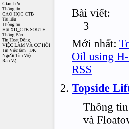
Giao Lưu
Thông tin
Bài viết:
CAO HỌC CTB
Tài liệu
3
Thông tin
Hội XD_CTB SOUTH
Thông Báo
Mới nhất:
To
Tin Hoạt Động
VIỆC LÀM VÀ CƠ HỘI
Tin Việc làm - DK
Oil using H
Người Tìm Việc
Rao Vặt
RSS
Topside Lif
Thông tin
và Floato