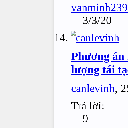
vanminh239
3/3/20
Phương án 2
lượng tái t
canlevinh
,
2
Trả lời:
9