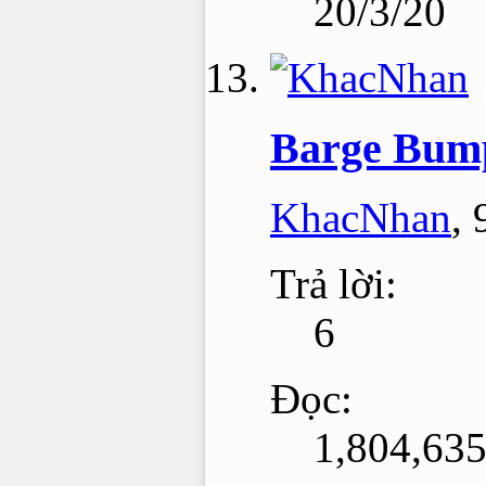
20/3/20
Barge Bum
KhacNhan
,
Trả lời:
6
Đọc:
1,804,63