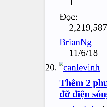
1
Đọc:
2,219,58
BrianNg
11/6/18
Thêm 2 phươ
đỡ điện són