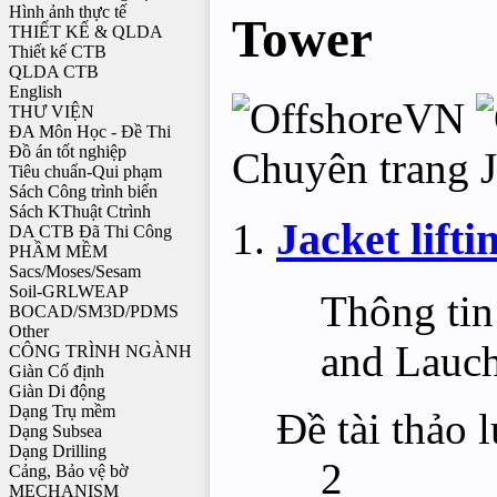
Hình ảnh thực tế
Tower
THIẾT KẾ & QLDA
Thiết kế CTB
QLDA CTB
English
THƯ VIỆN
ĐA Môn Học - Đề Thi
Đồ án tốt nghiệp
Chuyên trang J
Tiêu chuẩn-Qui phạm
Sách Công trình biển
Sách KThuật Ctrình
Jacket lift
DA CTB Đã Thi Công
PHẦM MỀM
Sacs/Moses/Sesam
Soil-GRLWEAP
Thông tin
BOCAD/SM3D/PDMS
Other
and Lauc
CÔNG TRÌNH NGÀNH
Giàn Cố định
Giàn Di động
Dạng Trụ mềm
Đề tài thảo 
Dạng Subsea
Dạng Drilling
2
Cảng, Bảo vệ bờ
MECHANISM