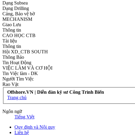
Dạng Subsea
Dạng Drilling
Cảng, Bảo vệ bờ
MECHANISM
Giao Lưu
Thông tin
CAO HỌC CTB
Tài liệu
Thông tin
Hội XD_CTB SOUTH
Thông Báo
Tin Hoạt Động
VIỆC LÀM VÀ CƠ HỘI
Tin Việc làm - DK
Người Tìm Việc
Rao Vặt
Offshore.VN | Diễn đàn kỹ sư Công Trình Biển
Trang chủ
Ngôn ngữ
Tiếng Việt
Quy định và Nội quy
Liên hệ