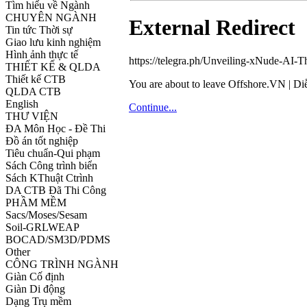
Tìm hiểu về Ngành
CHUYÊN NGÀNH
External Redirect
Tin tức Thời sự
Giao lưu kinh nghiệm
Hình ảnh thực tế
https://telegra.ph/Unveiling-xNude-AI-T
THIẾT KẾ & QLDA
Thiết kế CTB
You are about to leave Offshore.VN | Diễ
QLDA CTB
English
Continue...
THƯ VIỆN
ĐA Môn Học - Đề Thi
Đồ án tốt nghiệp
Tiêu chuẩn-Qui phạm
Sách Công trình biển
Sách KThuật Ctrình
DA CTB Đã Thi Công
PHẦM MỀM
Sacs/Moses/Sesam
Soil-GRLWEAP
BOCAD/SM3D/PDMS
Other
CÔNG TRÌNH NGÀNH
Giàn Cố định
Giàn Di động
Dạng Trụ mềm