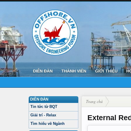
DIỄN ĐÀN
THÀNH VIÊN
GIỚI THIỆU
H
DIỄN ĐÀN
Trang chủ
Tin tức từ BQT
Giải trí - Relax
External Red
Tìm hiểu về Ngành