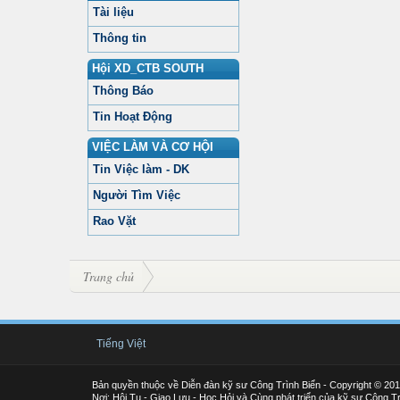
Tài liệu
Thông tin
Hội XD_CTB SOUTH
Thông Báo
Tin Hoạt Động
VIỆC LÀM VÀ CƠ HỘI
Tin Việc làm - DK
Người Tìm Việc
Rao Vặt
Trang chủ
Tiếng Việt
Bản quyền thuộc về Diễn đàn kỹ sư Công Trình Biển - Copyright © 20
Nơi: Hội Tụ - Giao Lưu - Học Hỏi và Cùng phát triển của kỹ sư Công Tr