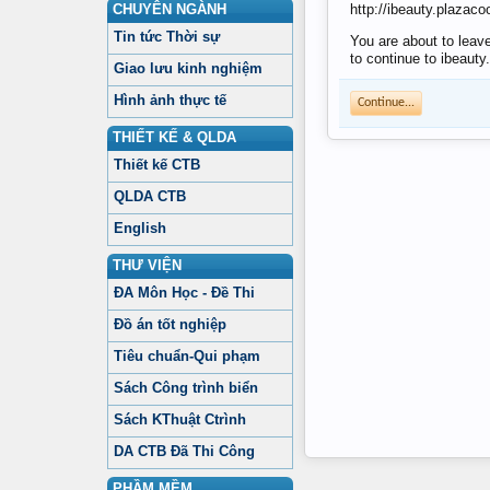
CHUYÊN NGÀNH
http://ibeauty.plazaco
Tin tức Thời sự
You are about to leav
to continue to ibeaut
Giao lưu kinh nghiệm
Hình ảnh thực tế
Continue...
THIẾT KẾ & QLDA
Thiết kế CTB
QLDA CTB
English
THƯ VIỆN
ĐA Môn Học - Đề Thi
Đồ án tốt nghiệp
Tiêu chuẩn-Qui phạm
Sách Công trình biển
Sách KThuật Ctrình
DA CTB Đã Thi Công
PHẦM MỀM