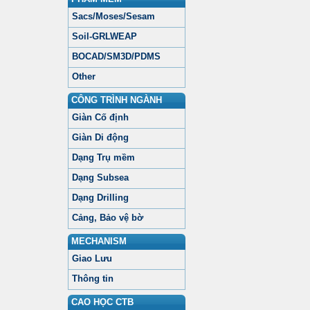
Sacs/Moses/Sesam
Soil-GRLWEAP
BOCAD/SM3D/PDMS
Other
CÔNG TRÌNH NGÀNH
Giàn Cố định
Giàn Di động
Dạng Trụ mềm
Dạng Subsea
Dạng Drilling
Cảng, Bảo vệ bờ
MECHANISM
Giao Lưu
Thông tin
CAO HỌC CTB