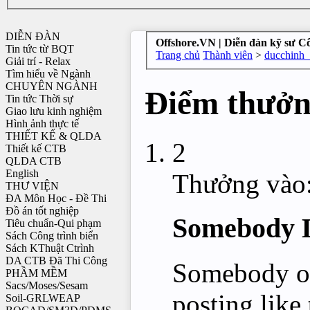
DIỄN ĐÀN
Offshore.VN | Diễn đàn kỹ sư C
Tin tức từ BQT
Trang chủ
Thành viên
>
ducchinh_
Giải trí - Relax
Tìm hiểu về Ngành
CHUYÊN NGÀNH
Điểm thưởn
Tin tức Thời sự
Giao lưu kinh nghiệm
Hình ảnh thực tế
THIẾT KẾ & QLDA
2
Thiết kế CTB
QLDA CTB
English
Thưởng vào
THƯ VIỆN
ĐA Môn Học - Đề Thi
Đồ án tốt nghiệp
Somebody L
Tiêu chuẩn-Qui phạm
Sách Công trình biển
Sách KThuật Ctrình
DA CTB Đã Thi Công
Somebody ou
PHẦM MỀM
Sacs/Moses/Sesam
posting like
Soil-GRLWEAP