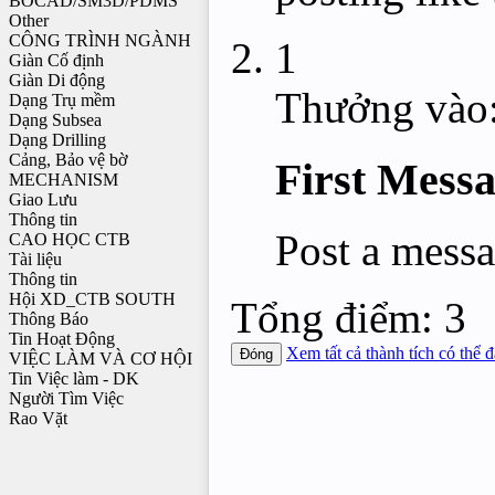
BOCAD/SM3D/PDMS
Other
CÔNG TRÌNH NGÀNH
1
Giàn Cố định
Giàn Di động
Thưởng vào
Dạng Trụ mềm
Dạng Subsea
Dạng Drilling
Cảng, Bảo vệ bờ
First Mess
MECHANISM
Giao Lưu
Thông tin
Post a messa
CAO HỌC CTB
Tài liệu
Thông tin
Hội XD_CTB SOUTH
Tổng điểm: 3
Thông Báo
Tin Hoạt Động
Xem tất cả thành tích có thể 
VIỆC LÀM VÀ CƠ HỘI
Tin Việc làm - DK
Người Tìm Việc
Rao Vặt