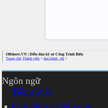
Offshore.VN | Diễn đàn kỹ sư Công Trình Biển
Trang chủ
Thành viên
>
ducchinh_ctb
>
Ngôn ngữ
Tiếng Việt
Quy định và Nội quy