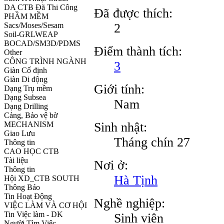
DA CTB Đã Thi Công
Đã được thích:
PHẦM MỀM
2
Sacs/Moses/Sesam
Soil-GRLWEAP
BOCAD/SM3D/PDMS
Điểm thành tích:
Other
CÔNG TRÌNH NGÀNH
3
Giàn Cố định
Giàn Di động
Giới tính:
Dạng Trụ mềm
Dạng Subsea
Nam
Dạng Drilling
Cảng, Bảo vệ bờ
Sinh nhật:
MECHANISM
Giao Lưu
Tháng chín 27
Thông tin
CAO HỌC CTB
Tài liệu
Nơi ở:
Thông tin
Hà Tịnh
Hội XD_CTB SOUTH
Thông Báo
Tin Hoạt Động
Nghề nghiệp:
VIỆC LÀM VÀ CƠ HỘI
Tin Việc làm - DK
Sinh viên
Người Tìm Việc