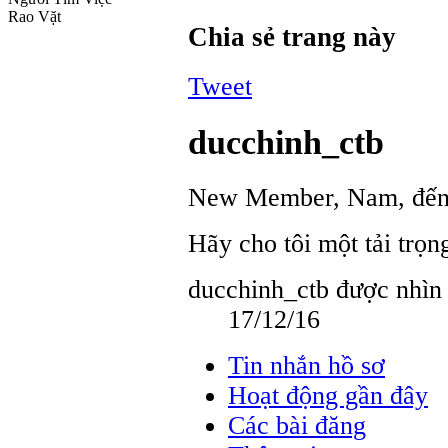
Rao Vặt
Chia sẻ trang này
Tweet
ducchinh_ctb
New Member
, Nam,
đến
Hãy cho tôi một tải trọ
ducchinh_ctb được nhìn 
17/12/16
Tin nhắn hồ sơ
Hoạt động gần đây
Các bài đăng