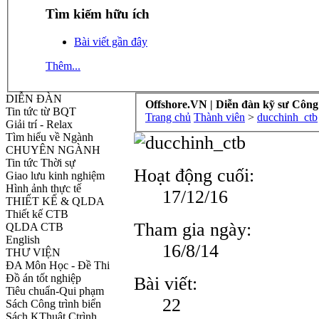
Tìm kiếm hữu ích
Bài viết gần đây
Thêm...
DIỄN ĐÀN
Offshore.VN | Diễn đàn kỹ sư Công
Tin tức từ BQT
Trang chủ
Thành viên
>
ducchinh_ctb
Giải trí - Relax
Tìm hiểu về Ngành
CHUYÊN NGÀNH
Tin tức Thời sự
Hoạt động cuối:
Giao lưu kinh nghiệm
Hình ảnh thực tế
17/12/16
THIẾT KẾ & QLDA
Thiết kế CTB
Tham gia ngày:
QLDA CTB
English
16/8/14
THƯ VIỆN
ĐA Môn Học - Đề Thi
Đồ án tốt nghiệp
Bài viết:
Tiêu chuẩn-Qui phạm
22
Sách Công trình biển
Sách KThuật Ctrình