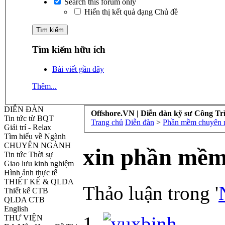
Search this forum only
Hiển thị kết quả dạng Chủ đề
Tìm kiếm hữu ích
Bài viết gần đây
Thêm...
DIỄN ĐÀN
Offshore.VN | Diễn đàn kỹ sư Công Tr
Tin tức từ BQT
Trang chủ
Diễn đàn
>
Phần mềm chuyên n
Giải trí - Relax
Tìm hiểu về Ngành
CHUYÊN NGÀNH
xin phần mềm
Tin tức Thời sự
Giao lưu kinh nghiệm
Hình ảnh thực tế
THIẾT KẾ & QLDA
Thảo luận trong '
Thiết kế CTB
QLDA CTB
English
THƯ VIỆN