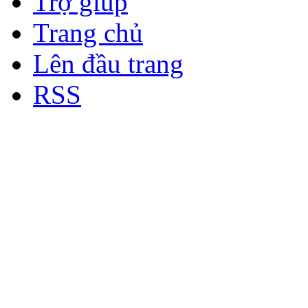
Trợ giúp
Trang chủ
Lên đầu trang
RSS
Bản quyền thuộc về Diễn đà
Copyright © 2012
Nơi: Hội Tụ - Giao Lưu - H
sư Công Trình Biển Việt N