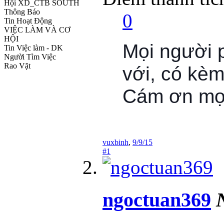
Hội XD_CTB SOUTH
Thông Báo
0
Tin Hoạt Động
VIỆC LÀM VÀ CƠ
HỘI
Mọi người 
Tin Việc làm - DK
Người Tìm Việc
Rao Vặt
với, có kèm
Cám ơn mọi
vuxbinh
,
9/9/15
#1
ngoctuan369