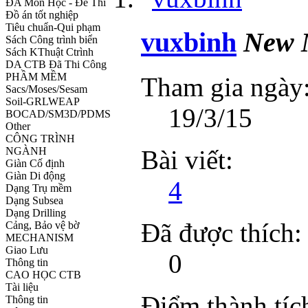
ĐA Môn Học - Đề Thi
Đồ án tốt nghiệp
Tiêu chuẩn-Qui phạm
vuxbinh
New 
Sách Công trình biển
Sách KThuật Ctrình
DA CTB Đã Thi Công
PHẦM MỀM
Tham gia ngày
Sacs/Moses/Sesam
Soil-GRLWEAP
19/3/15
BOCAD/SM3D/PDMS
Other
CÔNG TRÌNH
Bài viết:
NGÀNH
Giàn Cố định
Giàn Di động
4
Dạng Trụ mềm
Dạng Subsea
Dạng Drilling
Đã được thích:
Cảng, Bảo vệ bờ
MECHANISM
Giao Lưu
0
Thông tin
CAO HỌC CTB
Tài liệu
Điểm thành tíc
Thông tin