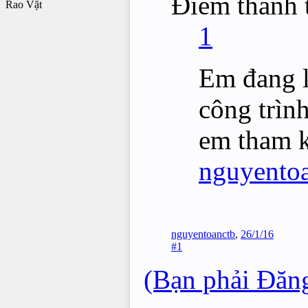
Điểm thành t
Rao Vặt
1
Em đang l
công trìn
em tham k
nguyento
nguyentoanctb
,
26/1/16
#1
(Bạn phải Đăng