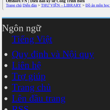
Offshore.VN | Diễn đàn kỹ sư Công Trình Biển
Trang chủ
Diễn đàn
>
THƯ VIỆN – LIBRARY
>
Đồ án môn học 
Ngôn ngữ
Tiếng Việt
Quy định và Nội quy
Liên hệ
Trợ giúp
Trang chủ
Lên đầu trang
RSS