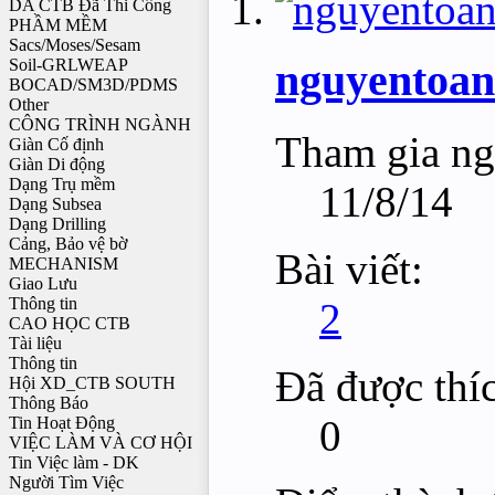
DA CTB Đã Thi Công
PHẦM MỀM
Sacs/Moses/Sesam
Soil-GRLWEAP
nguyentoan
BOCAD/SM3D/PDMS
Other
CÔNG TRÌNH NGÀNH
Tham gia ng
Giàn Cố định
Giàn Di động
Dạng Trụ mềm
11/8/14
Dạng Subsea
Dạng Drilling
Cảng, Bảo vệ bờ
Bài viết:
MECHANISM
Giao Lưu
Thông tin
2
CAO HỌC CTB
Tài liệu
Thông tin
Đã được thí
Hội XD_CTB SOUTH
Thông Báo
0
Tin Hoạt Động
VIỆC LÀM VÀ CƠ HỘI
Tin Việc làm - DK
Người Tìm Việc