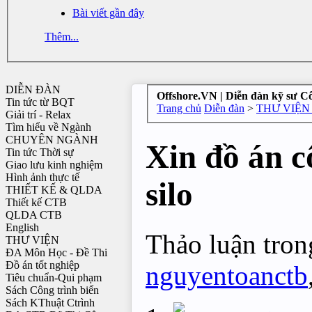
Bài viết gần đây
Thêm...
DIỄN ĐÀN
Offshore.VN | Diễn đàn kỹ sư C
Tin tức từ BQT
Trang chủ
Diễn đàn
>
THƯ VIỆN
Giải trí - Relax
Tìm hiểu về Ngành
CHUYÊN NGÀNH
Xin đồ án c
Tin tức Thời sự
Giao lưu kinh nghiệm
Hình ảnh thực tế
silo
THIẾT KẾ & QLDA
Thiết kế CTB
QLDA CTB
English
Thảo luận trong
THƯ VIỆN
ĐA Môn Học - Đề Thi
Đồ án tốt nghiệp
nguyentoanctb
Tiêu chuẩn-Qui phạm
Sách Công trình biển
Sách KThuật Ctrình