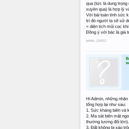
qua (tức là dung trọng
xuyên qua) là hợp lý v
Với bài toán tính sức 
trí đó người ta sẽ sử d
= diện tích mũi cọc khi
Đồng ý với bác là giá 
admin
,
11/8/12
B
M
Hi Admin, những nhận x
tổng hợp lại như sau:
1. Sức kháng biên và k
2. Ma sát biên mặt ng
thường tương đối lớn).
3. Đất không bị xáo trộ