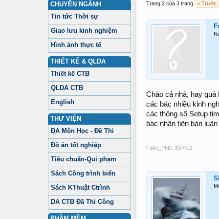
CHUYÊN NGÀNH
Trang 2 của 3 trang
< Trước
Tin tức Thời sự
F
Giao lưu kinh nghiệm
N
Hình ảnh thực tế
THIẾT KẾ & QLDA
Thiết kế CTB
QLDA CTB
Chào cả nhà, hay quá 
English
các bác nhiều kinh ng
các thông số Setup tim
THƯ VIỆN
bác nhân tiện bàn luậ
ĐA Môn Học - Đề Thi
Đồ án tốt nghiệp
Fake_PhD
,
30/7/12
Tiêu chuẩn-Qui phạm
Sách Công trình biển
S
M
Sách KThuật Ctrình
DA CTB Đã Thi Công
PHẦM MỀM