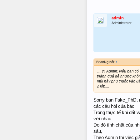
admin
Administrator
BrianNg nói:
↑
.....@ Admin: Nếu bạn có 
thành quá dễ nhưng khôn
mũi này phụ thuộc vào đặc
2 lớp....
Sorry bạn Fake_PhD, mìn
các câu hỏi của bác.
Trong thực tế khi đất 
với nhau.
Do đó tính chất của nh
sâu,
Theo Admin thì việc giả