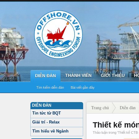
THÀNH VIÊN
GIỚI THIỆU
H
DIỄN ĐÀN
Tìm kiếm diễn đàn
Bài viết gần đây
DIỄN ĐÀN
Trang chủ
Diễn đàn
Tin tức từ BQT
Giải trí - Relax
Thiết kế mó
Tìm hiểu về Ngành
Thảo luận trong '
Thiết kế C