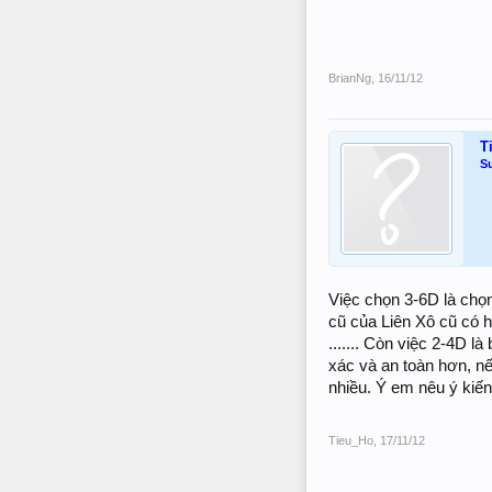
BrianNg
,
16/11/12
T
S
Việc chọn 3-6D là chọn 
cũ của Liên Xô cũ có h
....... Còn việc 2-4D 
xác và an toàn hơn, n
nhiều. Ý em nêu ý kiến
Tieu_Ho
,
17/11/12