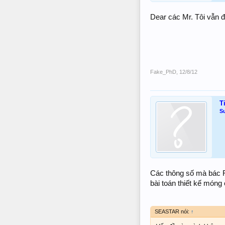
Dear các Mr. Tôi vẫn 
Fake_PhD
,
12/8/12
T
S
Các thông số mà bác 
bài toán thiết kế móng 
SEASTAR nói:
↑