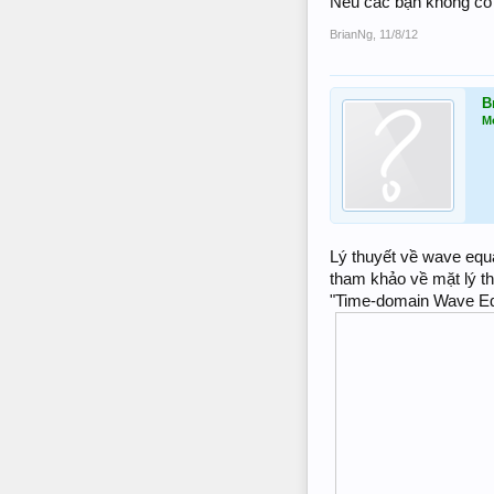
Nếu các bạn không có 
BrianNg
,
11/8/12
B
M
Lý thuyết về wave equa
tham khảo về mặt lý th
"Time-domain Wave Equa