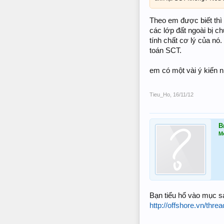
Theo em được biết thì 
các lớp đất ngoài bị c
tính chất cơ lý của nó
toán SCT.
em có một vài ý kiến 
Tieu_Ho
,
16/11/12
B
M
Bạn tiểu hổ vào mục sa
http://offshore.vn/th