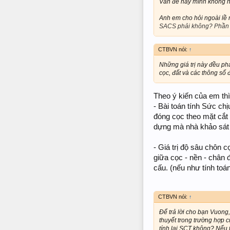
Vấn đề này mình không n
Anh em cho hỏi ngoài lề m
SACS phải không? Phần 
CTBVN nói:
↑
Những giá trị này đều ph
cọc, đất và các thông số
Theo ý kiến của em thì 
- Bài toán tính Sức chị
đóng cọc theo mặt cắt đ
dựng mà nhà khảo sát 
- Giá trị độ sâu chôn 
giữa cọc - nền - chân đ
cấu. (nếu như tính toá
CTBVN nói:
↑
Để trả lời cho bạn Vuong,
thuyết trong trường hợp 
tính lại SCT không? Nếu tí