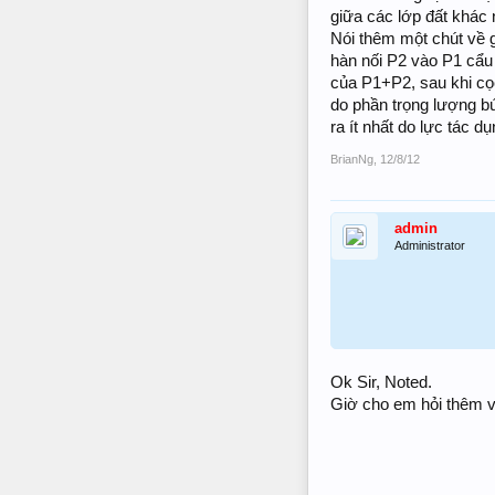
giữa các lớp đất khác 
Nói thêm một chút về g
hàn nối P2 vào P1 cẩu
của P1+P2, sau khi cọc
do phần trọng lượng bú
ra ít nhất do lực tác dụ
BrianNg
,
12/8/12
admin
Administrator
Ok Sir, Noted.
Giờ cho em hỏi thêm v