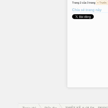
Trang 2 của 3 trang
< Trước
Chia sẻ trang này
Trang chủ
Diễn đàn
THIẾT KẾ & QLDA - DES