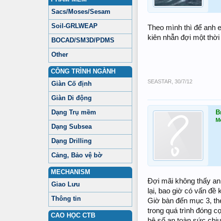
Sacs/Moses/Sesam
Soil-GRLWEAP
Theo mình thì để anh 
kiên nhẫn đợi một thời
BOCAD/SM3D/PDMS
Other
CÔNG TRÌNH NGÀNH
SEASTAR
,
30/7/12
Giàn Cố định
Giàn Di động
Dạng Trụ mềm
B
M
Dạng Subsea
Dạng Drilling
Cảng, Bảo vệ bờ
MECHANISM
Đợi mãi không thấy anh
Giao Lưu
lại, bao giờ có vấn đề 
Thông tin
Giờ bàn đến mục 3, the
trong quá trình đóng c
CAO HỌC CTB
hệ số an toàn sức chị