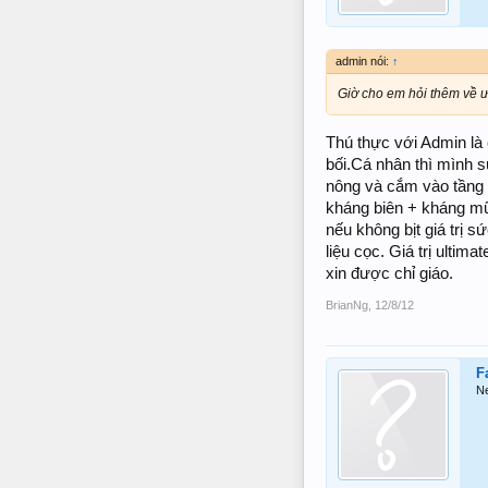
admin nói:
↑
Giờ cho em hỏi thêm về 
Thú thực với Admin là 
bối.Cá nhân thì mình s
nông và cắm vào tầng đ
kháng biên + kháng mũi
nếu không bịt giá trị s
liệu cọc. Giá trị ulti
xin được chỉ giáo.
BrianNg
,
12/8/12
F
N