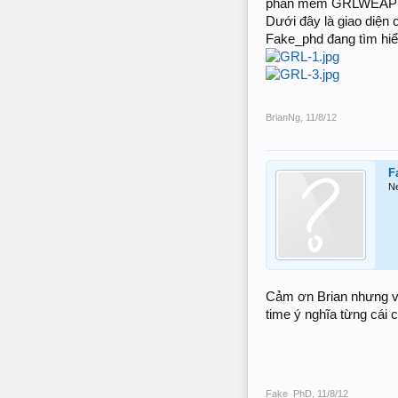
phần mềm GRLWEAP của 
Dưới đây là giao diện
Fake_phd đang tìm hiể
BrianNg
,
11/8/12
F
N
Cảm ơn Brian nhưng vẫn
time ý nghĩa từng cái 
Fake_PhD
,
11/8/12