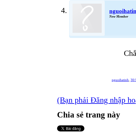
nguoihati
New Member
Chắ
nguoihatinh
,
30/
(Bạn phải Đăng nhập hoặc
Chia sẻ trang này