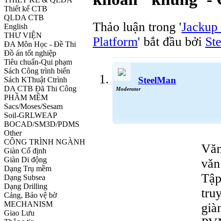
Thiết kế CTB
QLDA CTB
Thảo luận trong '
Jackup
English
THƯ VIỆN
Platform
' bắt đầu bởi
St
ĐA Môn Học - Đề Thi
Đồ án tốt nghiệp
Tiêu chuẩn-Qui phạm
Sách Công trình biển
SteelMan
Sách KThuật Ctrình
DA CTB Đã Thi Công
Moderator
PHẦM MỀM
Sacs/Moses/Sesam
Soil-GRLWEAP
BOCAD/SM3D/PDMS
Other
CÔNG TRÌNH NGÀNH
Văn
Giàn Cố định
Giàn Di động
văn
Dạng Trụ mềm
Tập
Dạng Subsea
Dạng Drilling
tru
Cảng, Bảo vệ bờ
MECHANISM
già
Giao Lưu