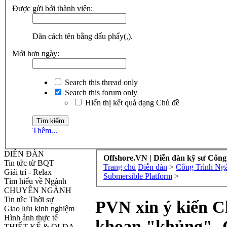
Được gửi bởi thành viên:
Dãn cách tên bằng dấu phẩy(,).
Mới hơn ngày:
Search this thread only
Search this forum only
Hiển thị kết quả dạng Chủ đề
Thêm...
DIỄN ĐÀN
Offshore.VN | Diễn đàn kỹ sư Công
Tin tức từ BQT
Trang chủ
Diễn đàn
>
Công Trình Ngà
Giải trí - Relax
Submersible Platform
>
Tìm hiểu về Ngành
CHUYÊN NGÀNH
Tin tức Thời sự
PVN xin ý kiến C
Giao lưu kinh nghiệm
Hình ảnh thực tế
khoan "khủng"- 
THIẾT KẾ & QLDA