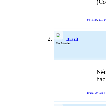
(Co
SteelMan
,
27/12
Brazil
New Member
Nếu
bác
Brazil
,
29/12/14