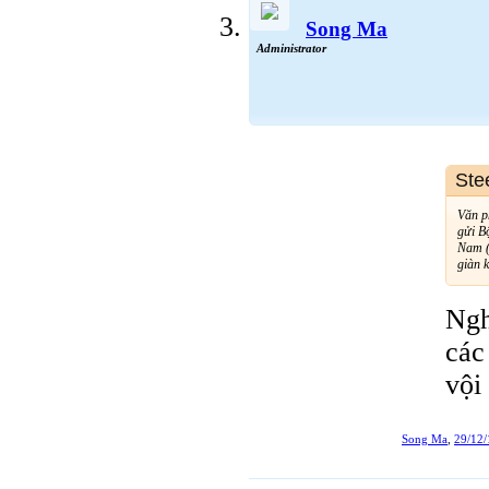
Song Ma
Administrator
Ste
Văn p
gửi B
Nam (
giàn 
Ngh
các
vội
Song Ma
,
29/12/