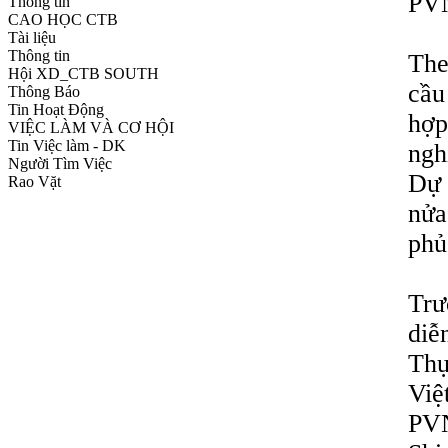
PV
Thông tin
CAO HỌC CTB
Tài liệu
Thông tin
The
Hội XD_CTB SOUTH
cầu
Thông Báo
Tin Hoạt Động
hợp
VIỆC LÀM VÀ CƠ HỘI
Tin Việc làm - DK
ngh
Người Tìm Việc
Dự 
Rao Vặt
nửa
phủ
Trư
diễ
Thụ
Việ
PVN