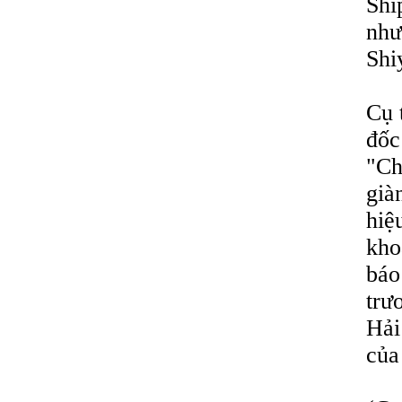
Shi
như
Shi
Cụ 
đốc
"Ch
già
hiệ
kho
báo
trư
Hải
của