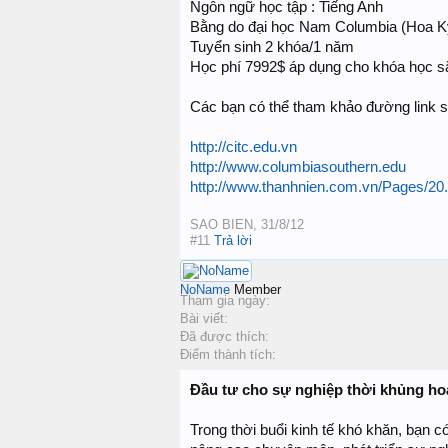
Ngôn ngữ học tập : Tiếng Anh
Bằng do đại học Nam Columbia (Hoa K
Tuyển sinh 2 khóa/1 năm
Học phí 7992$ áp dụng cho khóa học sắp
Các bạn có thể tham khảo đường link s
http://citc.edu.vn
http://www.columbiasouthern.edu
http://www.thanhnien.com.vn/Pages/20.
SAO BIEN
,
31/8/12
#11
Trả lời
NoName
Member
Tham gia ngày:
Bài viết:
Đã được thích:
Điểm thành tích:
Đầu tư cho sự nghiệp thời khủng h
Trong thời buổi kinh tế khó khăn, bạn có