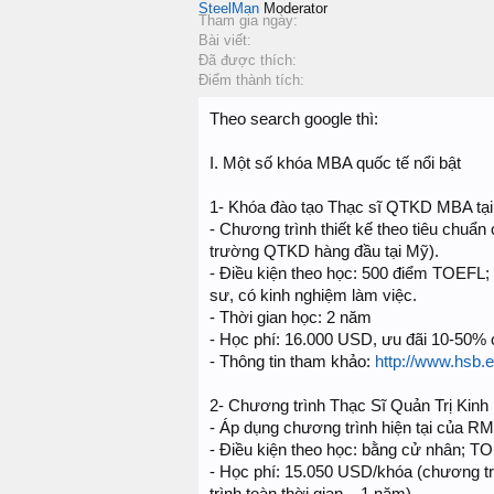
SteelMan
Moderator
Tham gia ngày:
Bài viết:
Đã được thích:
Điểm thành tích:
Theo search google thì:
I. Một số khóa MBA quốc tế nổi bật
1- Khóa đào tạo Thạc sĩ QTKD MBA tạ
- Chương trình thiết kế theo tiêu chu
trường QTKD hàng đầu tại Mỹ).
- Điều kiện theo học: 500 điểm TOEFL
sư, có kinh nghiệm làm việc.
- Thời gian học: 2 năm
- Học phí: 16.000 USD, ưu đãi 10-50% 
- Thông tin tham khảo:
http://www.hsb
2- Chương trình Thạc Sĩ Quản Trị Ki
- Áp dụng chương trình hiện tại của RM
- Điều kiện theo học: bằng cử nhân; TO
- Học phí: 15.050 USD/khóa (chương t