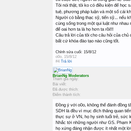
Tôi nói thật, tôi ko có điều kiện để học 
tuệ, phương pháp luận và một số cái khá
Người có bằng thạc sỹ, tiến sỹ... nếu k
cùng sống trong một qui luật như nha
để oai hơn ta là họ hơn ta rồi!!!
Câu trả lời của tôi cho câu hỏi của chủ
bất cứ khóa đào tạo nào cũng tốt.
Chỉnh sửa cuối:
15/8/12
o0o
,
15/8/12
#4
Trả lời
BrianNg
Moderators
Tham gia ngày:
Bài viết:
Đã được thích:
Điểm thành tích:
Đồng ý với o0o, không thể đánh đồng t
SDH là đều vì mục đích thăng quan tiế
thực sự ở VN, họ hy sinh tuổi trẻ, sức
Nhắc tới những người như GS. Phạm K
họ xứng đáng nhận được ít nhất một lời