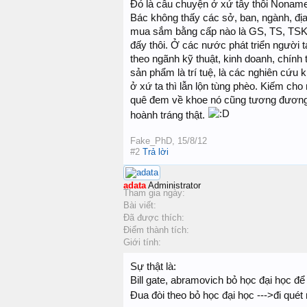
Đó là câu chuyện ở xứ tây thôi Nonam
Bác không thấy các sở, ban, ngành, đị
mua sắm bằng cấp nào là GS, TS, TSKH
đấy thôi. Ở các nước phát triển người t
theo ngãnh kỹ thuật, kinh doanh, chính t
sản phẩm là trí tuệ, là các nghiên cứu
ở xứ ta thì lẫn lộn tùng phèo. Kiếm ch
quê đem về khoe nó cũng tương đương h
hoành tráng thật.
Fake_PhD
,
15/8/12
#2
Trả lời
adata
Administrator
Tham gia ngày:
Bài viết:
Đã được thích:
Điểm thành tích:
Giới tính:
Sự thật là:
Bill gate, abramovich bỏ học đại học đ
Đua đòi theo bỏ học đại học --->đi qu