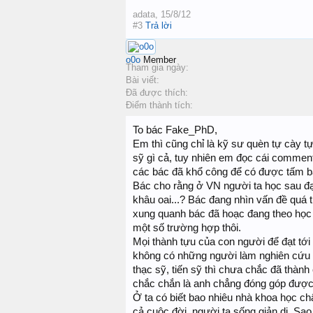
adata
,
15/8/12
#3
Trả lời
o0o
Member
Tham gia ngày:
Bài viết:
Đã được thích:
Điểm thành tích:
To bác Fake_PhD,
Em thì cũng chỉ là kỹ sư quèn tự cày t
sỹ gì cả, tuy nhiên em đọc cái comment
các bác đã khổ công để có được tấm b
Bác cho rằng ở VN người ta học sau đại 
khâu oai...? Bác đang nhìn vấn đề quá 
xung quanh bác đã hoạc đang theo học s
một số trường hợp thôi.
Mọi thành tựu của con người để đạt tớ
không có những người làm nghiên cứu thì
thạc sỹ, tiến sỹ thì chưa chắc đã thành
chắc chắn là anh chẳng đóng góp được 
Ở ta có biết bao nhiêu nhà khoa học c
cả cuộc đời, người ta sống giản dị. Sa