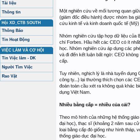
Tài liệu
Một nghiên cứu về mối tương quan giữ
Thông tin
(giám đốc điều hành) được nhóm ba giáo
Hội XD_CTB SOUTH
cứu kinh tế và kinh doanh quốc tế (Mỹ) tiế
Thông Báo
Nhóm nghiên cứu tập hợp dữ liệu của 80
Tin Hoạt Động
chí Forbes. Hầu hết các CEO có ít nhất 
học. Nhóm nghiên cứu áp dụng các phé
VIỆC LÀM VÀ CƠ HỘI
và đi đến kết luận bất ngờ: CEO khôn
Tin Việc làm - DK
cấp.
Người Tìm Việc
Tuy nhiên, nghịch lý là nhà tuyển dụng 
Rao Vặt
công ty...) lại thường thích chọn các C
đoàn toàn cầu xét ra không quá khác bi
dụng Việt Nam.
Nhiều bằng cấp = nhiều của cải?
Theo mô hình của những hệ thống giáo
đại học), thạc sĩ (khoảng 2 năm sau cử
loại bằng cấp đó giống như hình tháp, với
thống giáo dục đại học.