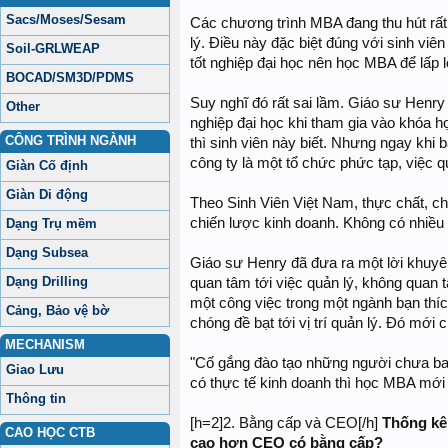
Sacs/Moses/Sesam
Các chương trình MBA đang thu hút rất 
lý. Điều này đặc biệt đúng với sinh vi
Soil-GRLWEAP
tốt nghiệp đại học nên học MBA để lấp l
BOCAD/SM3D/PDMS
Suy nghĩ đó rất sai lầm. Giáo sư Henry 
Other
nghiệp đại học khi tham gia vào khóa h
CÔNG TRÌNH NGÀNH
thì sinh viên này biết. Nhưng ngay khi 
công ty là một tổ chức phức tạp, việc q
Giàn Cố định
Giàn Di động
Theo Sinh Viên Việt Nam, thực chất, c
chiến lược kinh doanh. Không có nhiều 
Dạng Trụ mềm
Dạng Subsea
Giáo sư Henry đã đưa ra một lời khuyê
Dạng Drilling
quan tâm tới việc quản lý, không quan t
một công việc trong một ngành bạn thíc
Cảng, Bảo vệ bờ
chóng đề bạt tới vị trí quản lý. Đó mới
MECHANISM
"Cố gắng đào tạo những người chưa bao 
Giao Lưu
có thực tế kinh doanh thì học MBA mới
Thông tin
[h=2]2. Bằng cấp và CEO[/h]
Thống kê
CAO HỌC CTB
cao hơn CEO có bằng cấp?