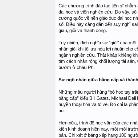
Các chương trình đào tạo tiến sĩ nhằm 
đại học và viện nghiên cứu. Do vậy, số 
cường quốc về nền giáo dục đại học nh
số. Điều này càng dẫn đến suy nghĩ sai lầ
giàu, giỏi và thành công.
Tuy nhiên, định nghĩa sự “giỏi” của mộ
nhân giỏi khi tối ưu hóa lợi nhuận cho 
ngành nghiên cứu. Thật khập khiễng kh
tìm cách nhân rộng khối lượng tài sản
bướm ở châu Phi.
Sự ngộ nhận giữa bằng cấp và thàn
Những mẫu người hùng “bỏ học tay tr
bằng cấp” kiểu Bill Gates, Michael Dell
huyền thoại hóa và tô vẽ. Đó chỉ là phầ
nó.
Hơn nữa, trình độ học vấn của các nhà 
kiện kinh doanh hiện nay, một môi trườn
bản. Chỉ xét ở bảng xếp hạng 100 ngườ