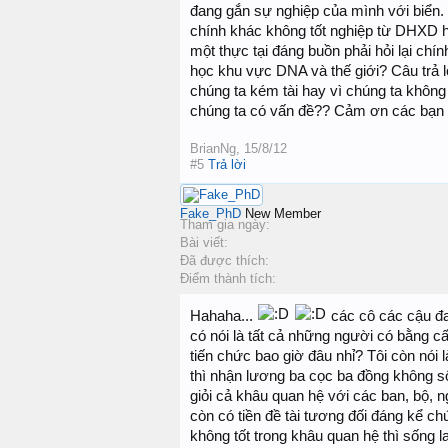
đang gắn sự nghiệp của mình với biển
chính khác không tốt nghiệp từ DHXD 
một thực tại đáng buồn phải hỏi lại chí
học khu vực DNA và thế giới? Câu trả lờ
chúng ta kém tài hay vì chúng ta khôn
chúng ta có vấn đề?? Cảm ơn các bạn r
BrianNg
,
15/8/12
#5
Trả lời
Fake_PhD
New Member
Tham gia ngày:
Bài viết:
Đã được thích:
Điểm thành tích:
Hahaha...
các cô các cậu đan
có nói là tất cả những người có bằng cấ
tiến chức bao giờ đâu nhỉ? Tôi còn nói 
thì nhận lương ba cọc ba đồng không s
giỏi cả khâu quan hệ với các ban, bộ, 
còn có tiền đề tài tương đối đáng kể 
không tốt trong khâu quan hệ thì sống l