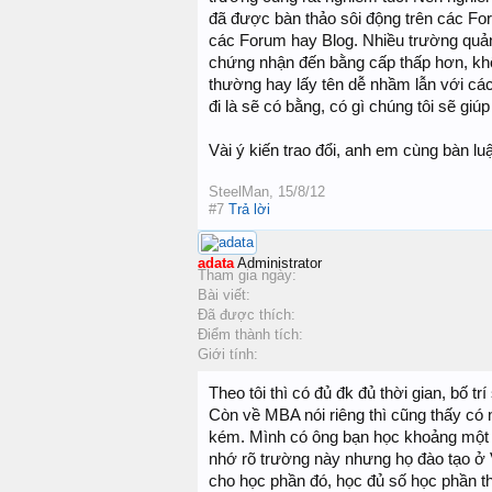
đã được bàn thảo sôi động trên các Fo
các Forum hay Blog. Nhiều trường quản
chứng nhận đến bằng cấp thấp hơn, kh
thường hay lấy tên dễ nhầm lẫn với các
đi là sẽ có bằng, có gì chúng tôi sẽ giú
Vài ý kiến trao đổi, anh em cùng bàn lu
SteelMan
,
15/8/12
#7
Trả lời
adata
Administrator
Tham gia ngày:
Bài viết:
Đã được thích:
Điểm thành tích:
Giới tính:
Theo tôi thì có đủ đk đủ thời gian, bố tr
Còn về MBA nói riêng thì cũng thấy có 
kém. Mình có ông bạn học khoảng một 
nhớ rõ trường này nhưng họ đào tạo ở V
cho học phần đó, học đủ số học phần th