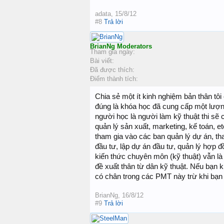
adata
,
15/8/12
#8
Trả lời
BrianNg
Moderators
Tham gia ngày:
Bài viết:
Đã được thích:
Điểm thành tích:
Chia sẻ một ít kinh nghiệm bản thân 
đúng là khóa học đã cung cấp một lượn
người học là người làm kỹ thuật thi sẽ 
quản lý sản xuất, marketing, kế toán, e
tham gia vào các ban quản lý dự án, th
đầu tư, lập dự án đầu tư, quản lý hợp đồ
kiến thức chuyên môn (kỹ thuật) vẫn l
đề xuất thân từ dân kỹ thuật. Nếu bạn
có chân trong các PMT này trừ khi bạn
BrianNg
,
16/8/12
#9
Trả lời