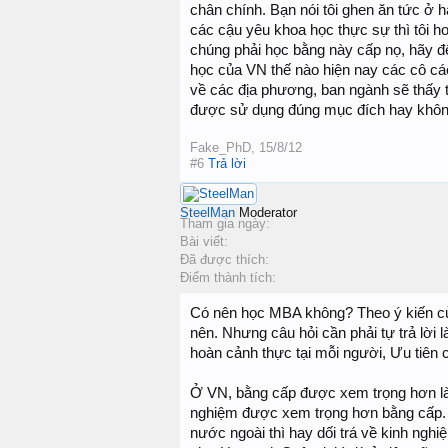
chân chính. Bạn nói tôi ghen ăn tức ở 
các cậu yêu khoa học thực sự thì tôi h
chúng phải học bằng này cấp nọ, hãy để
học của VN thế nào hiện nay các cô các
về các địa phương, ban ngành sẽ thấy t
được sử dụng đúng mục đích hay khô
Fake_PhD
,
15/8/12
#6
Trả lời
SteelMan
Moderator
Tham gia ngày:
Bài viết:
Đã được thích:
Điểm thành tích:
Có nên học MBA không? Theo ý kiến của
nên. Nhưng câu hỏi cần phải tự trả lời
hoàn cảnh thực tại mỗi người, Ưu tiên c
Ở VN, bằng cấp được xem trọng hơn là
nghiệm được xem trọng hơn bằng cấp. D
nước ngoài thì hay dối trá về kinh ng