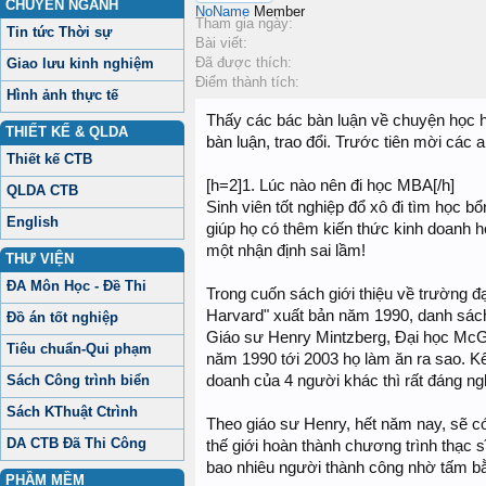
CHUYÊN NGÀNH
NoName
Member
Tham gia ngày:
Tin tức Thời sự
Bài viết:
Đã được thích:
Giao lưu kinh nghiệm
Điểm thành tích:
Hình ảnh thực tế
Thấy các bác bàn luận về chuyện học h
THIẾT KẾ & QLDA
bàn luận, trao đổi. Trước tiên mời các 
Thiết kế CTB
[h=2]1. Lúc nào nên đi học MBA[/h]
QLDA CTB
Sinh viên tốt nghiệp đổ xô đi tìm học b
English
giúp họ có thêm kiến thức kinh doanh ho
một nhận định sai lầm!
THƯ VIỆN
ĐA Môn Học - Đề Thi
Trong cuốn sách giới thiệu về trường đ
Harvard" xuất bản năm 1990, danh sách
Đồ án tốt nghiệp
Giáo sư Henry Mintzberg, Đại học McGi
Tiêu chuẩn-Qui phạm
năm 1990 tới 2003 họ làm ăn ra sao. Kết
Sách Công trình biển
doanh của 4 người khác thì rất đáng ng
Sách KThuật Ctrình
Theo giáo sư Henry, hết năm nay, sẽ có
DA CTB Đã Thi Công
thế giới hoàn thành chương trình thạc sĩ
bao nhiêu người thành công nhờ tấm 
PHẦM MỀM