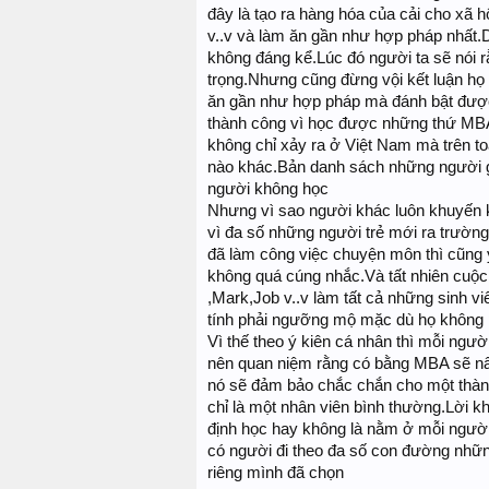
đây là tạo ra hàng hóa của cải cho xã 
v..v và làm ăn gần như hợp pháp nhất.D
không đáng kể.Lúc đó người ta sẽ nói 
trọng.Nhưng cũng đừng vội kết luận họ 
ăn gần như hợp pháp mà đánh bật được
thành công vì học được những thứ MBA 
không chỉ xảy ra ở Việt Nam mà trên to
nào khác.Bản danh sách những người gi
người không học
Nhưng vì sao người khác luôn khuyến
vì đa số những người trẻ mới ra trườn
đã làm công việc chuyện môn thì cũng
không quá cúng nhắc.Và tất nhiên cuộc 
,Mark,Job v..v làm tất cả những sinh vi
tính phải ngưỡng mộ mặc dù họ không p
Vì thế theo ý kiên cá nhân thì mỗi ngườ
nên quan niệm rằng có bằng MBA sẽ nâ
nó sẽ đảm bảo chắc chắn cho một thàn
chỉ là một nhân viên bình thường.Lời k
định học hay không là nằm ở mỗi người
có người đi theo đa số con đường nhữ
riêng mình đã chọn