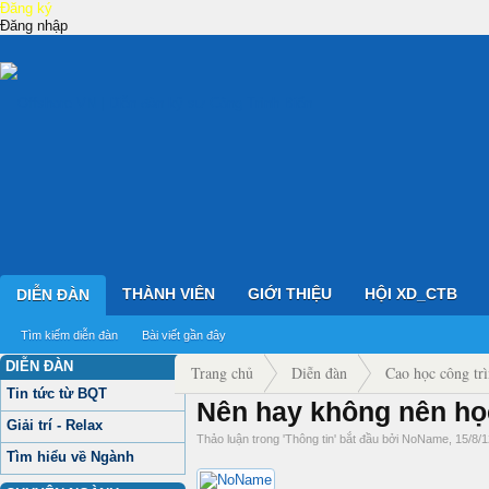
Đăng ký
Đăng nhập
THÀNH VIÊN
GIỚI THIỆU
HỘI XD_CTB
DIỄN ĐÀN
Tìm kiếm diễn đàn
Bài viết gần đây
DIỄN ĐÀN
Trang chủ
Diễn đàn
Cao học công trì
Tin tức từ BQT
Nên hay không nên họ
Giải trí - Relax
Thảo luận trong '
Thông tin
' bắt đầu bởi
NoName
,
15/8/1
Tìm hiểu về Ngành