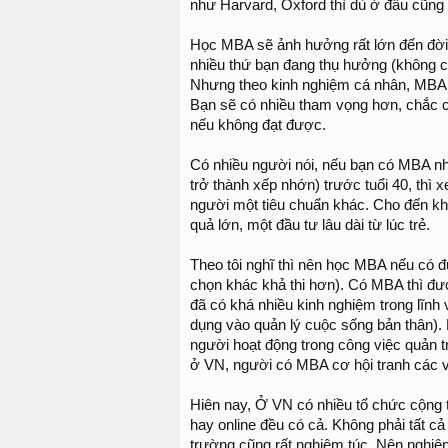
như Harvard, Oxford thì dù ở đâu cũng
Học MBA sẽ ảnh hưởng rất lớn đến đời 
nhiều thứ bạn đang thụ hưởng (không có 
Nhưng theo kinh nghiệm cá nhân, MBA s
Bạn sẽ có nhiều tham vọng hơn, chắc ch
nếu không đạt được.
Có nhiều người nói, nếu bạn có MBA n
trở thành xếp nhớn) trước tuổi 40, thì 
người một tiêu chuẩn khác. Cho đến khi
quả lớn, một đầu tư lâu dài từ lúc trẻ.
Theo tôi nghĩ thì nên học MBA nếu có đ
chọn khác khả thi hơn). Có MBA thì đư
đã có khá nhiều kinh nghiệm trong lĩnh 
dụng vào quản lý cuộc sống bản thân).
người hoạt động trong công việc quản tr
ở VN, người có MBA cơ hội tranh các vị
Hiên nay, Ở VN có nhiều tổ chức cộng t
hay online đều có cả. Không phải tất c
trường cũng rất nghiêm túc. Nên nghiên