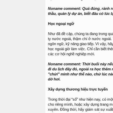
Noname comment: Quá đúng, rảnh rỗi
thầu, quản lý dự án, biết đâu có lúc
Học ngoại ngữ
Như đã đề cập, chúng ta đang trong quá
ty nước ngoài, thậm chí ở nước ngoài. 
ngôn ngữ, kỹ năng giao tiếp. Vì vậy, h
học ngoài giờ làm việc. Chỉ cần biết th
các cơ hội nghề nghiệp mới.
Noname comment: Thời buổi này nếu 
đi du lịch đây đó, ngoài ra học thê
"chửi" mình như thế nào, chứ lúc nào 
dở hơi.
Xây dựng thương hiệu trực tuyến
Trong thời đại “số” như hiện nay, có một
cho riêng mình, hoặc xây dựng trang m
xuyên. Đồng thời, hãy giám sát sự xuấ