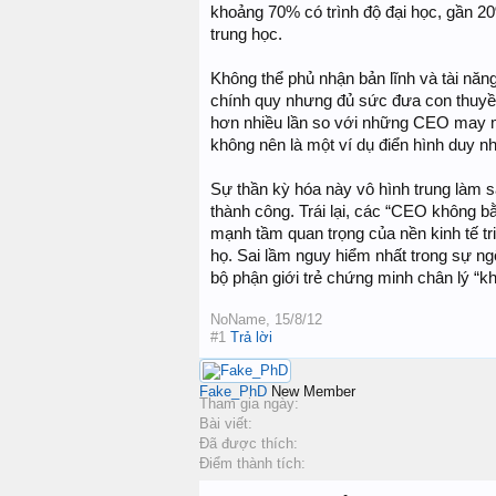
khoảng 70% có trình độ đại học, gần 20%
trung học.
Không thể phủ nhận bản lĩnh và tài n
chính quy nhưng đủ sức đưa con thuyền
hơn nhiều lần so với những CEO may mắ
không nên là một ví dụ điển hình duy n
Sự thần kỳ hóa này vô hình trung làm sa
thành công. Trái lại, các “CEO không b
mạnh tầm quan trọng của nền kinh tế tr
họ. Sai lầm nguy hiểm nhất trong sự n
bộ phận giới trẻ chứng minh chân lý “kh
NoName
,
15/8/12
#1
Trả lời
Fake_PhD
New Member
Tham gia ngày:
Bài viết:
Đã được thích:
Điểm thành tích: