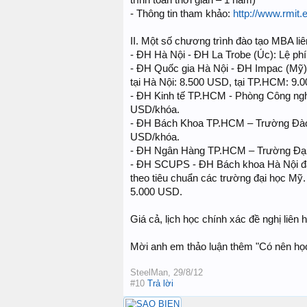
trình toàn thời gian – 1 năm)
- Thông tin tham khảo:
http://www.rmit
II. Một số chương trình đào tạo MBA liê
- ĐH Hà Nội - ĐH La Trobe (Úc): Lệ ph
- ĐH Quốc gia Hà Nội - ĐH Impac (Mỹ):
tại Hà Nội: 8.500 USD, tại TP.HCM: 9.
- ĐH Kinh tế TP.HCM - Phòng Công nghi
USD/khóa.
- ĐH Bách Khoa TP.HCM – Trường Đào t
USD/khóa.
- ĐH Ngân Hàng TP.HCM – Trường Đại h
- ĐH SCUPS - ĐH Bách khoa Hà Nội đào
theo tiêu chuẩn các trường đại học Mỹ. 
5.000 USD.
Giá cả, lịch học chính xác đề nghị liên 
Mời anh em thảo luận thêm "Có nên học 
SteelMan
,
29/8/12
#10
Trả lời