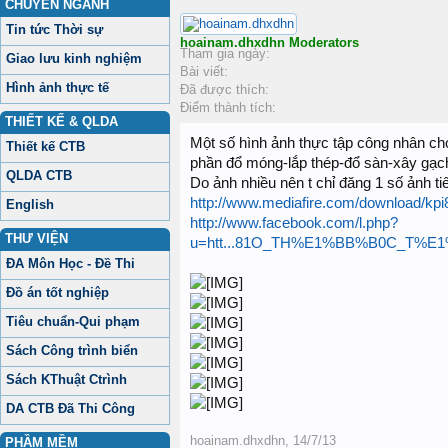
CHUYÊN NGÀNH
Tin tức Thời sự
hoainam.dhxdhn
Moderators
Tham gia ngày:
Giao lưu kinh nghiệm
Bài viết:
Hình ảnh thực tế
Đã được thích:
Điểm thành tích:
THIẾT KẾ & QLDA
Một số hình ảnh thực tập công nhân cho 
Thiết kế CTB
phần đổ móng-lắp thép-đổ sàn-xây gạc
QLDA CTB
Do ảnh nhiều nên t chỉ đăng 1 số ảnh ti
http://www.mediafire.com/download/
English
http://www.facebook.com/l.php?
THƯ VIỆN
u=htt...81O_TH%E1%BB%B0C_T%E1
ĐA Môn Học - Đề Thi
Đồ án tốt nghiệp
Tiêu chuẩn-Qui phạm
Sách Công trình biển
Sách KThuật Ctrình
DA CTB Đã Thi Công
hoainam.dhxdhn
,
14/7/13
PHẦM MỀM