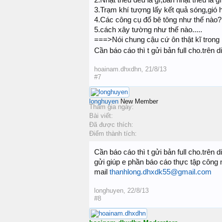
2.Nhật triều đều là gì,bán nhật triều là 
3.Trạm khí tượng lấy kết quả sóng,gió
4.Các công cụ đổ bê tông như thế nào?
5.cách xây tường như thế nào.....
===>Nói chung cậu cứ ôn thật kĩ trong b
Cần báo cáo thì t gửi bản full cho.trên 
hoainam.dhxdhn
,
21/8/13
#7
longhuyen
New Member
Tham gia ngày:
Bài viết:
Đã được thích:
Điểm thành tích:
Cần báo cáo thì t gửi bản full cho.trên 
gửi giúp e phần báo cáo thực tập công 
mail
thanhlong.dhxdk55@gmail.com
longhuyen
,
22/8/13
#8