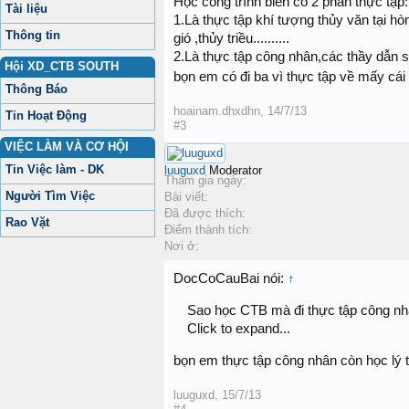
Học công trình biển có 2 phần thực tập:
Tài liệu
1.Là thực tập khí tượng thủy văn tại h
Thông tin
gió ,thủy triều..........
2.Là thực tập công nhân,các thầy dẫn 
Hội XD_CTB SOUTH
bọn em có đi ba vì thực tập về mấy cái
Thông Báo
hoainam.dhxdhn
,
14/7/13
Tin Hoạt Động
#3
VIỆC LÀM VÀ CƠ HỘI
Tin Việc làm - DK
luuguxd
Moderator
Tham gia ngày:
Người Tìm Việc
Bài viết:
Đã được thích:
Rao Vặt
Điểm thành tích:
Nơi ở:
DocCoCauBai nói:
↑
Sao học CTB mà đi thực tập công nhân
Click to expand...
bọn em thực tập công nhân còn học lý 
luuguxd
,
15/7/13