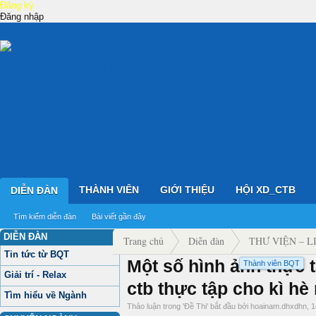
Đăng ký
Đăng nhập
THÀNH VIÊN
GIỚI THIỆU
HỘI XD_CTB
DIỄN ĐÀN
Tìm kiếm diễn đàn
Bài viết gần đây
DIỄN ĐÀN
Trang chủ
Diễn đàn
THƯ VIỆN – L
Tin tức từ BQT
Một số hình ảnh thực 
Thành viên BQT
Đề Thi
Giải trí - Relax
ctb thực tập cho kì hè
Tìm hiểu về Ngành
Thảo luận trong '
Đề Thi
' bắt đầu bởi
hoainam.dhxdhn
,
1