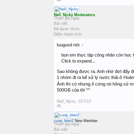
#4
Ne0_Njcky
Moderators
Tham gia ngày:
Bài viết:
Đã được thích:
Điểm thành tích:
luuguxd nói:
↑
bọn em thực tập công nhân còn học l
Click to expand...
Sao không được ra. Anh nhớ đợt đấy đư
1 nhóm đi ra bể xử lý nước thải ở Hoàn
Ảnh thì có nhưng ổ cứng nó hỏng xử m
500GB của tôi ^^
Ne0_Njcky
,
15/7/13
#5
cuop_bien2
New Member
Tham gia ngày:
Bài viết: