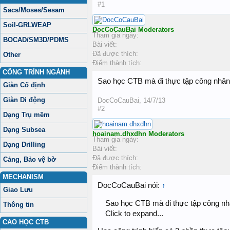
#1
Sacs/Moses/Sesam
Soil-GRLWEAP
DocCoCauBai
Moderators
Tham gia ngày:
BOCAD/SM3D/PDMS
Bài viết:
Đã được thích:
Other
Điểm thành tích:
CÔNG TRÌNH NGÀNH
Sao học CTB mà đi thực tập công nhân l
Giàn Cố định
Giàn Di động
DocCoCauBai
,
14/7/13
#2
Dạng Trụ mềm
Dạng Subsea
hoainam.dhxdhn
Moderators
Tham gia ngày:
Dạng Drilling
Bài viết:
Đã được thích:
Cảng, Bảo vệ bờ
Điểm thành tích:
MECHANISM
DocCoCauBai nói:
↑
Giao Lưu
Sao học CTB mà đi thực tập công nhân
Thông tin
Click to expand...
CAO HỌC CTB