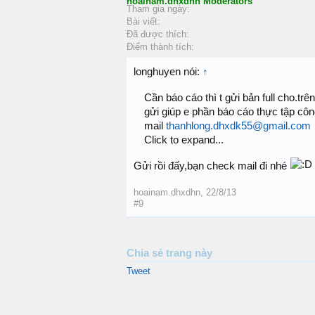
hoainam.dhxdhn
Moderators
Tham gia ngày:
Bài viết:
Đã được thích:
Điểm thành tích:
longhuyen nói:
↑
Cần báo cáo thì t gửi bản full cho.trê
gửi giúp e phần báo cáo thực tập côn
mail
thanhlong.dhxdk55@gmail.com
Click to expand...
Gửi rồi đấy,bạn check mail đi nhé
hoainam.dhxdhn
,
22/8/13
#9
Chia sẻ trang này
Tweet