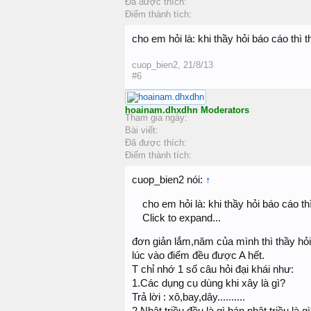
Đã được thích:
Điểm thành tích:
cho em hỏi là: khi thầy hỏi báo cáo thì 
cuop_bien2
,
21/8/13
#6
hoainam.dhxdhn
Moderators
Tham gia ngày:
Bài viết:
Đã được thích:
Điểm thành tích:
cuop_bien2 nói:
↑
cho em hỏi là: khi thầy hỏi báo cáo t
Click to expand...
đơn giản lắm,năm của mình thì thầy hỏi
lúc vào điểm đều được A hết.
T chỉ nhớ 1 số câu hỏi đại khái như:
1.Các dụng cụ dùng khi xây là gì?
Trả lời : xô,bay,dây..........