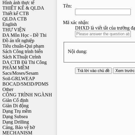
Hình ảnh thực tế
Tên:
THIẾT KẾ & QLDA
Thiết kế CTB
QLDA CTB
Mã xác nhận:
English
DHXD là viết tắt của trường đạ
THƯ VIỆN
ĐA Môn Học - Đề Thi
Đồ án tốt nghiệp
Tiêu chuẩn-Qui phạm
Sách Công trình biển
Nội dung:
Sách KThuật Ctrình
DA CTB Đã Thi Công
PHẦM MỀM
Sacs/Moses/Sesam
Soil-GRLWEAP
BOCAD/SM3D/PDMS
Other
CÔNG TRÌNH NGÀNH
Giàn Cố định
Giàn Di động
Dạng Trụ mềm
Dạng Subsea
Dạng Drilling
Cảng, Bảo vệ bờ
MECHANISM