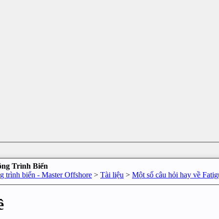
ông Trình Biển
 trình biển - Master Offshore
>
Tài liệu
>
Một số câu hỏi hay về Fatig
ề