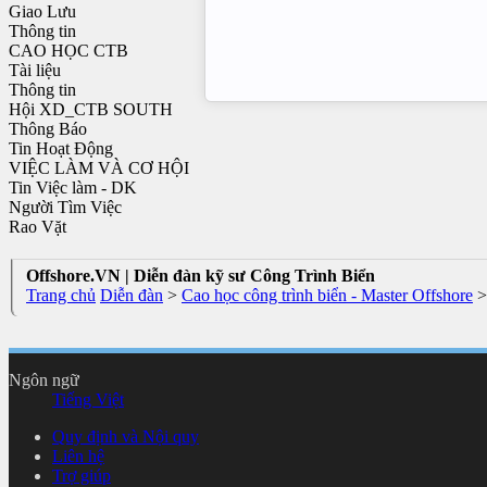
Giao Lưu
Thông tin
CAO HỌC CTB
Tài liệu
Thông tin
Hội XD_CTB SOUTH
Thông Báo
Tin Hoạt Động
VIỆC LÀM VÀ CƠ HỘI
Tin Việc làm - DK
Người Tìm Việc
Rao Vặt
Offshore.VN | Diễn đàn kỹ sư Công Trình Biển
Trang chủ
Diễn đàn
>
Cao học công trình biển - Master Offshore
>
Ngôn ngữ
Tiếng Việt
Quy định và Nội quy
Liên hệ
Trợ giúp