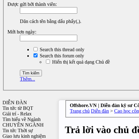
Được gửi bởi thành viên:
Dãn cách tên bằng dấu phẩy(,).
Mới hơn ngày:
Search this thread only
Search this forum only
Hiển thị kết quả dạng Chủ đề
Thêm...
DIỄN ĐÀN
Offshore.VN | Diễn đàn kỹ sư C
Tin tức từ BQT
Trang chủ
Diễn đàn
>
Cao học công
Giải trí - Relax
Tìm hiểu về Ngành
CHUYÊN NGÀNH
Trả lời vào chủ đ
Tin tức Thời sự
Giao lưu kinh nghiệm