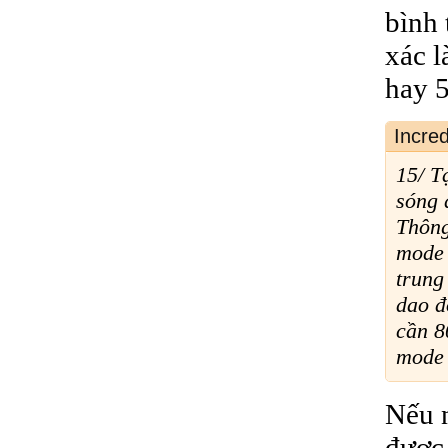
bình
xác l
hay 
Incre
15/ T
sóng 
Thông
mode 
trung
dao đ
cần 8
mode 
Nếu 
được 