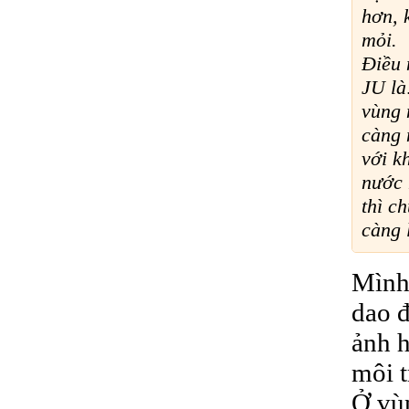
hơn, 
mỏi.
Điều 
JU là
vùng 
càng 
với k
nước 
thì c
càng 
Mình
dao đ
ảnh h
môi 
Ở vùn