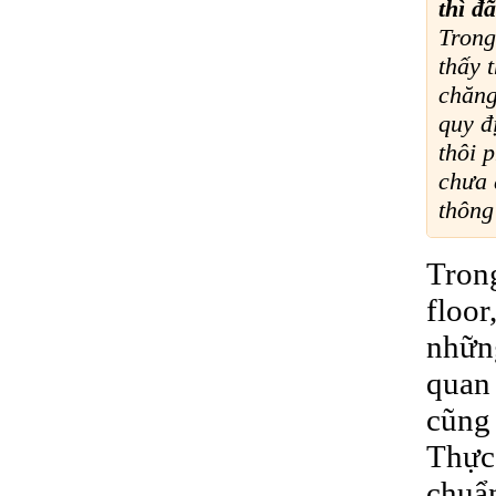
thì đ
Trong
thấy 
chăng
quy đ
thôi 
chưa 
thông
Trong
floor
những
quan 
cũng 
Thực 
chuẩn