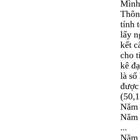
Mình 
Thông
tính 
lấy n
kết c
cho t
kê đạ
là số
được 
(50,
Năm 1
Năm 2
...
Năm n