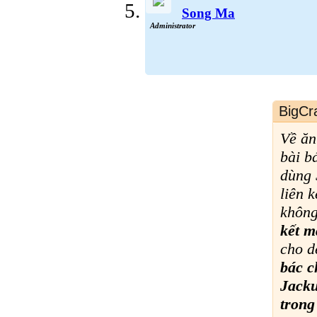
Song Ma
Administrator
BigCr
Về ăn
bài b
dùng 
liên 
không
kết m
cho d
bác c
Jacku
trong