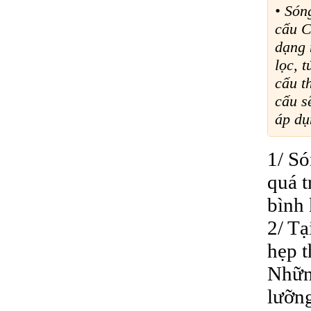
• Són
cấu C
dạng 
lọc, 
cấu t
cấu s
áp dụ
1/ Só
quá t
bình 
2/ Tạ
hẹp t
Nhữn
lưỡn