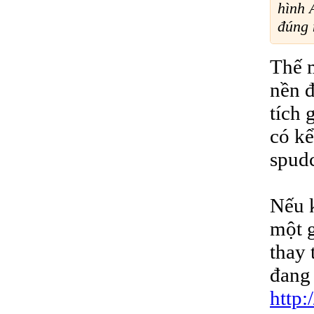
hình 
đúng n
Thế m
nền đ
tích 
có kể
spud
Nếu k
một g
thay 
đang 
http: