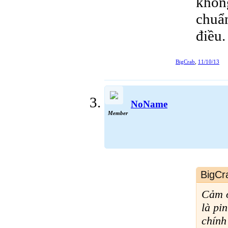
khôn
chuẩn
điều.
BigCrab
,
11/10/13
NoName
Member
BigCr
Cảm ơ
là pi
chính