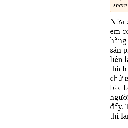
share
Nửa c
em c
hãng
sản p
liên 
thích
chứ 
bác b
người
đấy.
thì l