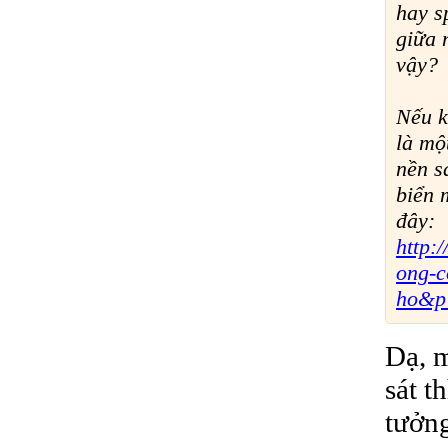
hay s
giữa 
vậy?
Nếu k
là mộ
nền s
biển 
đây:
http:
ong-c
ho&p
Dạ, m
sát t
tưởng