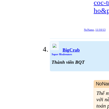
coc-t
ho&p
NoName
,
11/10/13
BigCrab
Super Moderators
Thành viên BQT
NoNa
Thế m
với n
toán 