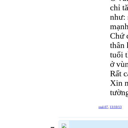
chỉ t
như: 
mạn
Chứ c
thân 
tuổi 
ở vùn
Rất c
Xin m
tườn
real-07
,
13/10/13