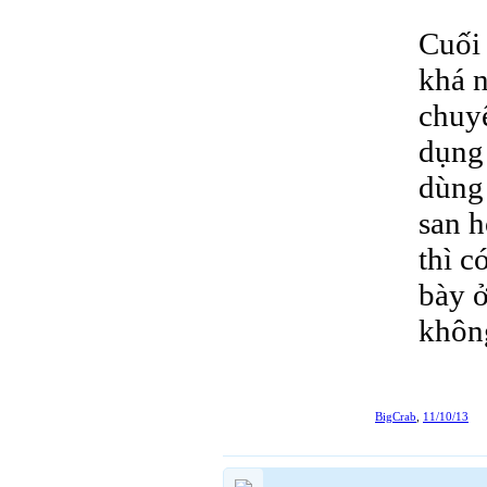
Cuối
khá n
chuyệ
dụng 
dùng 
san h
thì c
bày 
khôn
BigCrab
,
11/10/13