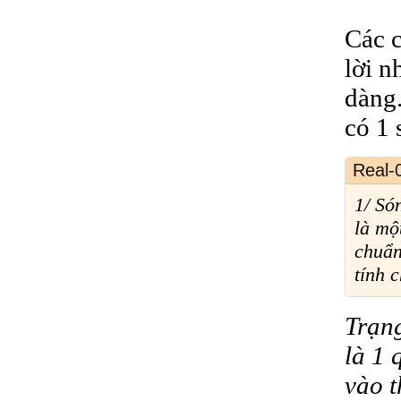
Các c
lời n
dàng.
có 1 
Real-
1/ Só
là mộ
chuẩn
tính 
Trạng
là 1 
vào t