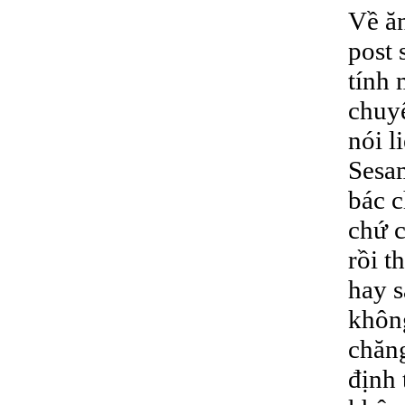
Về ăn
post 
tính 
chuy
nói l
Sesam
bác c
chứ c
rồi t
hay s
không
chăng
định 