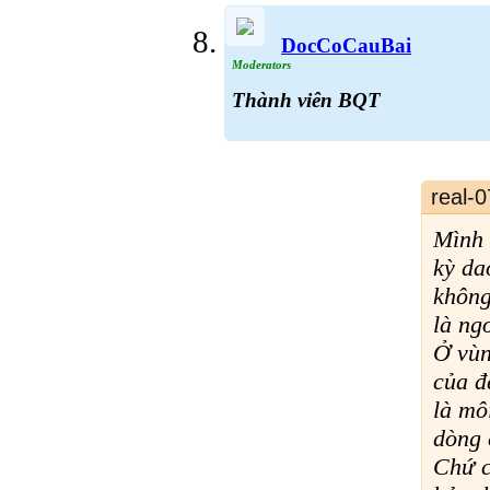
DocCoCauBai
Moderators
Thành viên BQT
real-0
Mình 
kỳ da
không
là ng
Ở vùn
của đ
là mô
dòng 
Chứ c