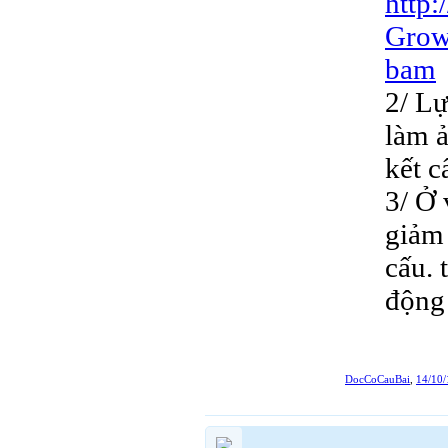
http:
Grow
bam
2/ Lự
làm ả
kết c
3/ Ở 
giảm
cấu. 
động 
DocCoCauBai
,
14/10/