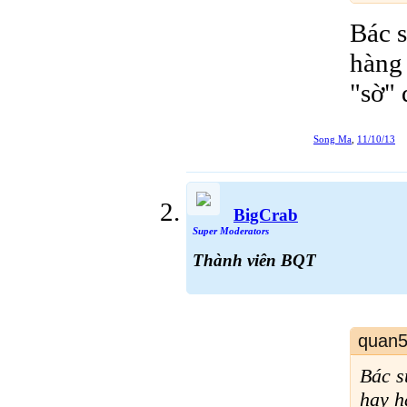
Bác 
hàng
"sờ"
Song Ma
,
11/10/13
BigCrab
Super Moderators
Thành viên BQT
quan5
Bác s
hay h