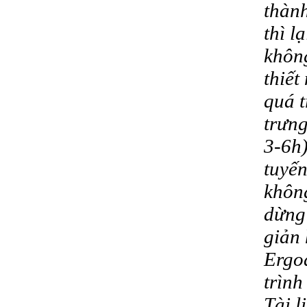
thành
thì l
không
thiết
quá t
trưng
3-6h)
tuyến
không
dừng
giản 
Ergod
trình
Tài l