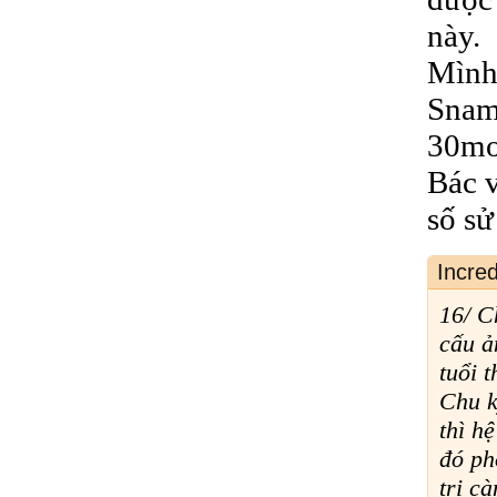
này.
Mình 
Sname
30mo
Bác v
số s
Incre
16/ C
cấu ả
tuổi 
Chu k
thì h
đó ph
trị cà