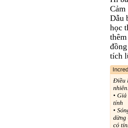
Cảm ơ
Dẫu b
học 
thêm 
đồng 
tích 
Incre
Điều 
nhiên
• Giả
tính
• Són
dừng 
có tí