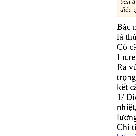
bản t
điều 
Bác n
là thú
Có câ
Incre
Ra vù
trọng
kết c
1/ Đi
nhiệt
lượng
Chi ti