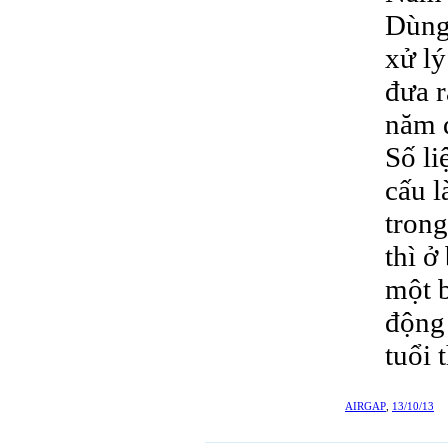
Dùng
xử lý
đưa r
năm đ
Số li
cấu l
trong
thì ở
một b
động 
tuổi 
AIRGAP
,
13/10/13