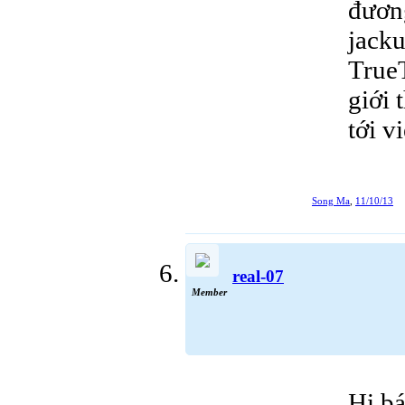
đương
jacku
True
giới 
tới v
Song Ma
,
11/10/13
real-07
Member
Hi bá