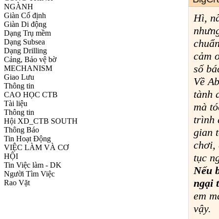
NGÀNH
Giàn Cố định
Hì, n
Giàn Di động
nhưng
Dạng Trụ mềm
chuẩn
Dạng Subsea
Dạng Drilling
cảm ơ
Cảng, Bảo vệ bờ
số bá
MECHANISM
Giao Lưu
Về Ab
Thông tin
tành 
CAO HỌC CTB
Tài liệu
mà tó
Thông tin
trình
Hội XD_CTB SOUTH
Thông Báo
gian 
Tin Hoạt Động
chơi,
VIỆC LÀM VÀ CƠ
tục n
HỘI
Tin Việc làm - DK
Nếu b
Người Tìm Việc
ngại 
Rao Vặt
em ma
vậy.