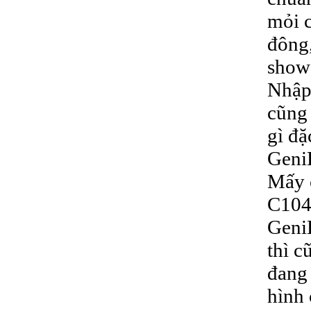
mỏi c
đông,
show 
Nhập 
cũng 
gì đặ
GeniE
Mấy c
C104
Geni
thì c
đang 
hình 