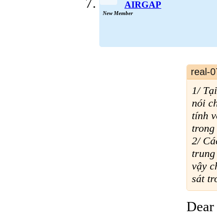
AIRGAP
New Member
real-0
1/ Tạ
nói c
tính 
trong
2/ Cá
trung
vậy c
sát t
Dear