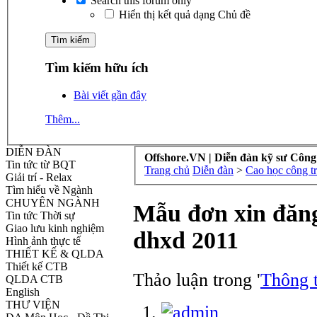
Search this forum only
Hiển thị kết quả dạng Chủ đề
Tìm kiếm hữu ích
Bài viết gần đây
Thêm...
DIỄN ĐÀN
Offshore.VN | Diễn đàn kỹ sư Công
Tin tức từ BQT
Trang chủ
Diễn đàn
>
Cao học công tr
Giải trí - Relax
Tìm hiểu về Ngành
CHUYÊN NGÀNH
Mẫu đơn xin đăng
Tin tức Thời sự
Giao lưu kinh nghiệm
dhxd 2011
Hình ảnh thực tế
THIẾT KẾ & QLDA
Thiết kế CTB
Thảo luận trong '
Thông t
QLDA CTB
English
THƯ VIỆN