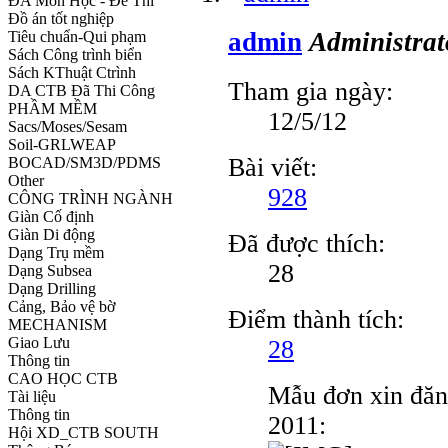
ĐA Môn Học - Đề Thi
Đồ án tốt nghiệp
admin
Administrat
Tiêu chuẩn-Qui phạm
Sách Công trình biển
Sách KThuật Ctrình
Tham gia ngày:
DA CTB Đã Thi Công
PHẦM MỀM
12/5/12
Sacs/Moses/Sesam
Soil-GRLWEAP
Bài viết:
BOCAD/SM3D/PDMS
Other
928
CÔNG TRÌNH NGÀNH
Giàn Cố định
Giàn Di động
Đã được thích:
Dạng Trụ mềm
28
Dạng Subsea
Dạng Drilling
Cảng, Bảo vệ bờ
Điểm thành tích:
MECHANISM
Giao Lưu
28
Thông tin
CAO HỌC CTB
Mẫu đơn xin đăn
Tài liệu
Thông tin
2011:
Hội XD_CTB SOUTH