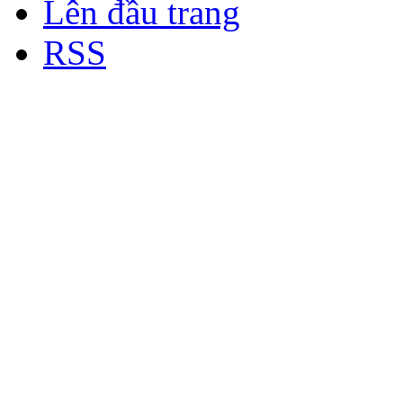
Lên đầu trang
RSS
Bản quyền thuộc về Diễn đà
Copyright © 2012
Nơi: Hội Tụ - Giao Lưu - H
sư Công Trình Biển Việt N