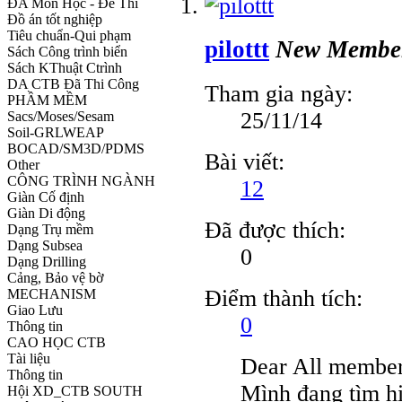
ĐA Môn Học - Đề Thi
Đồ án tốt nghiệp
Tiêu chuẩn-Qui phạm
pilottt
New Membe
Sách Công trình biển
Sách KThuật Ctrình
DA CTB Đã Thi Công
Tham gia ngày:
PHẦM MỀM
25/11/14
Sacs/Moses/Sesam
Soil-GRLWEAP
BOCAD/SM3D/PDMS
Bài viết:
Other
CÔNG TRÌNH NGÀNH
12
Giàn Cố định
Giàn Di động
Đã được thích:
Dạng Trụ mềm
Dạng Subsea
0
Dạng Drilling
Cảng, Bảo vệ bờ
Điểm thành tích:
MECHANISM
Giao Lưu
0
Thông tin
CAO HỌC CTB
Tài liệu
Dear All member
Thông tin
Mình đang tìm hi
Hội XD_CTB SOUTH