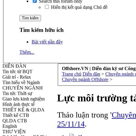
Search this forum only
Hiển thị kết quả dạng Chủ đề
Tìm kiếm hữu ích
Bài viết gần đây
Thêm...
DIỄN ĐÀN
Offshore.VN | Diễn đàn kỹ sư Công
Tin tức từ BQT
Trang chủ
Diễn đàn
>
Chuyên ngành cô
Giải trí - Relax
Chuyên ngành Offshore
>
Tìm hiểu về Ngành
CHUYÊN NGÀNH
Tin tức Thời sự
Lực môi trường tá
Giao lưu kinh nghiệm
Hình ảnh thực tế
THIẾT KẾ & QLDA
Thảo luận trong '
Chuyên
Thiết kế CTB
QLDA CTB
25/11/14
.
English
THƯ VIỆN