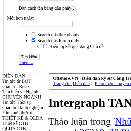
Dãn cách tên bằng dấu phẩy(,).
Mới hơn ngày:
Search this thread only
Search this forum only
Hiển thị kết quả dạng Chủ đề
Thêm...
DIỄN ĐÀN
Offshore.VN | Diễn đàn kỹ sư Công Tr
Tin tức từ BQT
Trang chủ
Diễn đàn
>
Phần mềm chuyên n
Giải trí - Relax
Tìm hiểu về Ngành
CHUYÊN NGÀNH
Intergraph TAN
Tin tức Thời sự
Giao lưu kinh nghiệm
Hình ảnh thực tế
THIẾT KẾ & QLDA
Thảo luận trong '
Nhữ
Thiết kế CTB
QLDA CTB