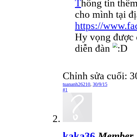
T
hông tin thê
cho mình tại đị
https://www.f
Hy vọng được q
diễn đàn
Chỉnh sửa cuối:
3
tuananh26210
,
30/9/15
#1
kaka36
Member