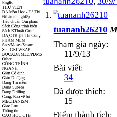
tuananh26210
,
30/9/
English
THƯ VIỆN
ĐA Môn Học - Đề Thi
Đồ án tốt nghiệp
Tiêu chuẩn-Qui phạm
Sách Công trình biển
tuananh26210
M
Sách KThuật Ctrình
DA CTB Đã Thi Công
PHẦM MỀM
Tham gia ngày:
Sacs/Moses/Sesam
Soil-GRLWEAP
11/9/13
BOCAD/SM3D/PDMS
Other
CÔNG TRÌNH
Bài viết:
NGÀNH
Giàn Cố định
34
Giàn Di động
Dạng Trụ mềm
Dạng Subsea
Đã được thích:
Dạng Drilling
Cảng, Bảo vệ bờ
15
MECHANISM
Giao Lưu
Thông tin
Điểm thành tích:
CAO HỌC CTB