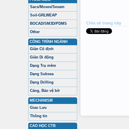
Sacs/Moses/Sesam
Soil-GRLWEAP
Chia sẻ trang này
BOCAD/SM3D/PDMS
Other
CÔNG TRÌNH NGÀNH
Giàn Cố định
Giàn Di động
Dạng Trụ mềm
Dạng Subsea
Dạng Drilling
Cảng, Bảo vệ bờ
MECHANISM
Giao Lưu
Thông tin
CAO HỌC CTB