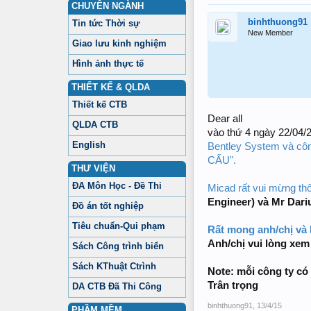
CHUYÊN NGÀNH
binhthuong91
Tin tức Thời sự
New Member
Giao lưu kinh nghiệm
Hình ảnh thực tế
THIẾT KẾ & QLDA
Thiết kế CTB
Dear all
QLDA CTB
vào thứ 4 ngày 22/04/
English
Bentley System và cô
CẤU".
THƯ VIỆN
ĐA Môn Học - Đề Thi
Micad rất vui mừng thô
Engineer) và Mr Dariu
Đồ án tốt nghiệp
Tiêu chuẩn-Qui phạm
Rất mong anh/chị và 
Anh/chị vui lòng xem 
Sách Công trình biển
Sách KThuật Ctrình
Note: mỗi công ty có
Trân trọng
DA CTB Đã Thi Công
binhthuong91
,
13/4/15
PHẦM MỀM