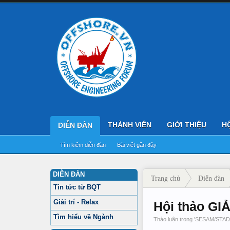
THÀNH VIÊN
GIỚI THIỆU
H
DIỄN ĐÀN
Tìm kiếm diễn đàn
Bài viết gần đây
DIỄN ĐÀN
Trang chủ
Diễn đàn
Tin tức từ BQT
SESAM/STAD/SAP/ANSY
Giải trí - Relax
Hội thảo G
Tìm hiểu về Ngành
Thảo luận trong '
SESAM/STAD