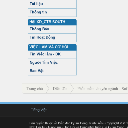
Tài liệu
Thông tin
Hội XD_CTB SOUTH
Thông Báo
Tin Hoạt Động
VIỆC LÀM VÀ CƠ HỘI
Tin Việc làm - DK
Người Tìm Việc
Rao Vặt
Trang chủ
Diễn đàn
Phần mềm chuyên ngành - Soft
Tiếng Việt
Bản quyền thuộc về Diễn đàn kỹ sư Công Trình Biển - Copyright © 20
Nơi: Hội Tụ - Giao Lưu - Học Hỏi và Cùng phát triển của kỹ sư Công Tr