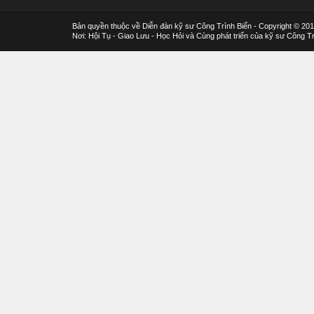
Bản quyền thuộc về Diễn đàn kỹ sư Công Trình Biển - Copyright © 20
Nơi: Hội Tụ - Giao Lưu - Học Hỏi và Cùng phát triển của kỹ sư Công Tr