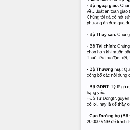
-
Bộ ngoại giao:
Chúng
về….luật an toàn gia
Chúng tôi đã cố hết s
phương án đưa qua đườ
-
Bộ Thuỷ sản
: Chúng
-
Bộ Tài chính
: Chúng
chọn hơn khi muốn băn
Thuế tiêu thụ đặc biệt
-
Bộ Thương mại
: Qu
công bố các nội dung 
-
Bộ GDÐT:
Tỷ lệ gà 
hạng yếu.
+Đỗ Tư Đông(Nguyên p
có lợi, hay là để thầy
-
Cục Ðường bộ (Bộ
20.000 VNÐ để tránh l