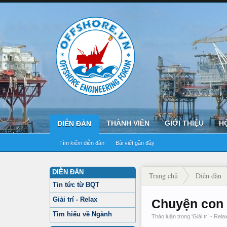
THÀNH VIÊN
GIỚI THIỆU
H
DIỄN ĐÀN
Tìm kiếm diễn đàn
Bài viết gần đây
DIỄN ĐÀN
Trang chủ
Diễn đàn
Tin tức từ BQT
Giải trí - Relax
Chuyện con 
Tìm hiểu về Ngành
Thảo luận trong '
Giải trí - Rela