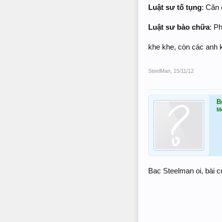
Luật sư tố tụng
: Căn 
Luật sư bào chữa
: P
khe khe, còn các anh 
SteelMan
,
15/11/12
B
M
Bac Steelman oi, bài 