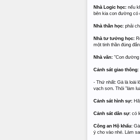
Nhà Logic học:
nếu kh
bên kia con đường có 
Nhà thần học
: phải c
Nhà tư tưởng học:
Rõ
một tinh thần đúng đắn
Nhà văn:
"Con đường n
Cảnh sát giao thông
:
- Thứ nhất: Gà là loà
vạch sơn. Thôi "làm luậ
Cảnh sát hình sự:
Hãy
Cảnh sát dân sự
: có 
Công an Hộ khẩu
: G
ý cho vào nhé. Làm sao