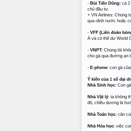
-
Bùi Tiến Dũng:
cá 2 
chủ đầu tư.
+ VN Airlines: Chúng 
qua rãnh nước hoặc c
-
VFF (Liên đoàn bón
Á và có thể dự World 
-
VNPT:
Chúng tôi khô
cho gà qua đường an t
-
E-phone
: con gà củ
Ý kiến của 1 số đại 
Nhà Sinh học:
Con gà 
Nhà Vật lý
: ta không 
độ, chiều dương là hư
Nhà Toán học
: căn cứ
Nhà Hóa học
: việc c