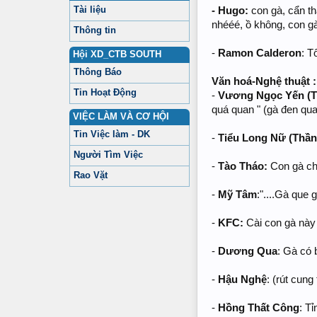
Tài liệu
- Hugo:
con gà, cẩn th
nhééé, ồ không, con gà
Thông tin
-
Ramon Calderon
: T
Hội XD_CTB SOUTH
Thông Báo
Văn hoá-Nghệ thuật :
Tin Hoạt Động
-
Vương Ngọc Yến (T4
quá quan " (gà đen qua
VIỆC LÀM VÀ CƠ HỘI
Tin Việc làm - DK
-
Tiểu Long Nữ (Thần
Người Tìm Việc
-
Tào Tháo:
Con gà chă
Rao Vặt
-
Mỹ Tâm
:"....Gà que
-
KFC:
Cài con gà này
-
Dương Qua
: Gà có 
-
Hậu Nghệ
: (rút cung
-
Hồng Thất Công
: T