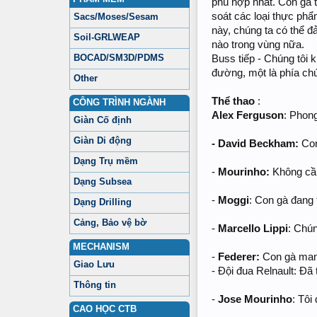
phù hợp nhất. Con gà 
soát các loại thực phẩ
Sacs/Moses/Sesam
này, chúng ta có thể 
Soil-GRLWEAP
nào trong vùng nữa.
BOCAD/SM3D/PDMS
Buss tiếp - Chúng tôi 
đường, một là phía chúng
Other
Thể thao
:
CÔNG TRÌNH NGÀNH
Alex Ferguson
: Phong
Giàn Cố định
Giàn Di động
- David Beckham:
Con
Dạng Trụ mềm
-
Mourinho:
Không cần
Dạng Subsea
-
Moggi
: Con gà đang
Dạng Drilling
Cảng, Bảo vệ bờ
-
Marcello Lippi
: Chú
MECHANISM
-
Federer:
Con gà man
Giao Lưu
- Ðội đua Relnault: Ðã
Thông tin
-
Jose Mourinho
: Tôi
CAO HỌC CTB