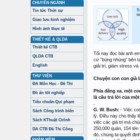
CHUYÊN NGÀNH
S
Tin tức Thời sự
M
Giao lưu kinh nghiệm
Hình ảnh thực tế
THIẾT KẾ & QLDA
Thiết kế CTB
Tối nay đọc bài anh em
QLDA CTB
cứ "bùng nhùng" bên ta
English
giải trí, giám stress 
THƯ VIỆN
Chuyện con con già
ĐA Môn Học - Đề Thi
Phía đằng xa, một co
Đồ án tốt nghiệp
là câu trả lời của một
Tiêu chuẩn-Qui phạm
.
G. W. Bush:
- Việc co
Sách Công trình biển
lý. Điều này cho thấy 
Sách KThuật Ctrình
việc các giá trị mà ch
250,000 quân, 154 tên 
DA CTB Đã Thi Công
đó, chúng ta quyết địn
PHẦM MỀM