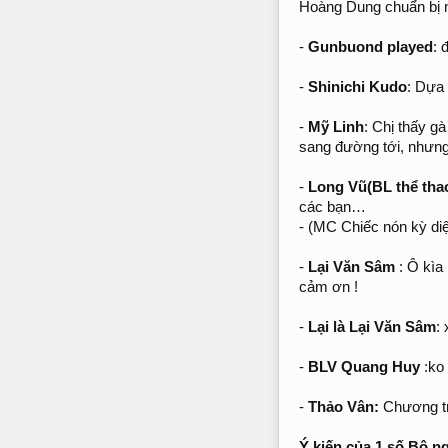
Hoàng Dung chuẩn bị nồ
-
Gunbuond played
: 
-
Shinichi Kudo
: Dựa 
-
Mỹ Linh
: Chị thấy g
sang đường tới, nhưng
-
Long Vũ(BL thể tha
các bạn…
- (MC Chiếc nón kỳ diệ
-
Lại Văn Sâm
: Ô kìa
cảm ơn !
-
Lại là Lại Văn Sâm
:
-
BLV Quang Huy
:ko
-
Thảo Vân:
Chương tr
Ý kiến của 1 số Bộ n