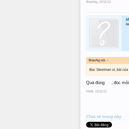
BrianNg
,
15/11/12
H
M
BrianNg nói:
↑
Bac Steelman oi, bài của
Quá đúng
, đọc mỏi
HWB
,
15/11/12
Chia sẻ trang này