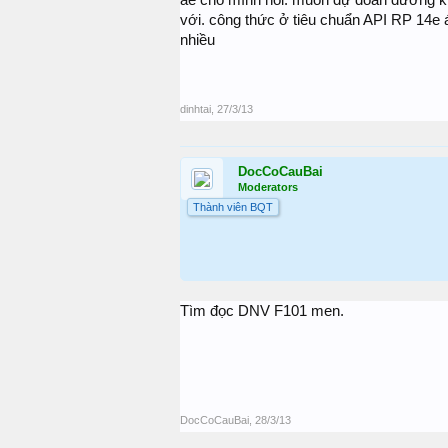
với. công thức ở tiêu chuẩn API RP 14e 
nhiều
dinhtai
,
27/3/13
DocCoCauBai
Moderators
Thành viên BQT
Tìm đọc DNV F101 men.
DocCoCauBai
,
28/3/13