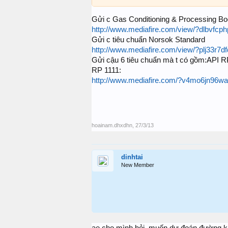
Gửi c Gas Conditioning & Processing B
http://www.mediafire.com/view/?dlbvfcp
Gửi c tiêu chuẩn Norsok Standard
http://www.mediafire.com/view/?plj33r7d
Gửi cậu 6 tiêu chuẩn mà t có gồm:API
RP 1111:
http://www.mediafire.com/?v4mo6jn96w
hoainam.dhxdhn
,
27/3/13
dinhtai
New Member
ae cho mình hỏi. muốn dự đoán đường kính