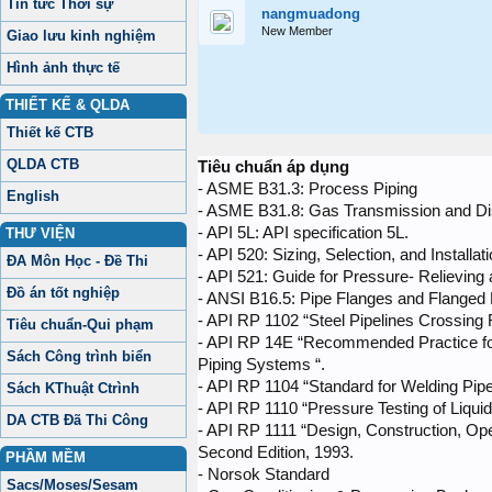
Tin tức Thời sự
nangmuadong
New Member
Giao lưu kinh nghiệm
Hình ảnh thực tế
THIẾT KẾ & QLDA
Thiết kế CTB
QLDA CTB
Tiêu chuẩn áp dụng
- ASME B31.3: Process Piping
English
- ASME B31.8: Gas Transmission and Dis
- API 5L: API specification 5L.
THƯ VIỆN
- API 520: Sizing, Selection, and Installa
ĐA Môn Học - Đề Thi
- API 521: Guide for Pressure- Relievin
Đồ án tốt nghiệp
- ANSI B16.5: Pipe Flanges and Flanged F
- API RP 1102 “Steel Pipelines Crossing
Tiêu chuẩn-Qui phạm
- API RP 14E “Recommended Practice for 
Sách Công trình biển
Piping Systems “.
- API RP 1104 “Standard for Welding Pipel
Sách KThuật Ctrình
- API RP 1110 “Pressure Testing of Liquid
DA CTB Đã Thi Công
- API RP 1111 “Design, Construction, Op
Second Edition, 1993.
PHẦM MỀM
- Norsok Standard
Sacs/Moses/Sesam