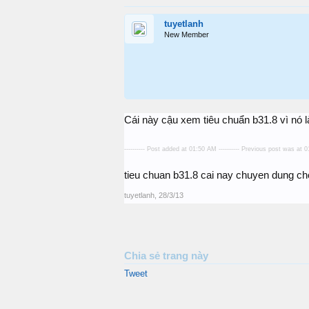
tuyetlanh
New Member
Cái này cậu xem tiêu chuẩn b31.8 vì nó l
---------- Post added at 01:50 AM ---------- Previous post was at 01
tieu chuan b31.8 cai nay chuyen dung ch
tuyetlanh
,
28/3/13
Chia sẻ trang này
Tweet