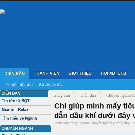
THÀNH VIÊN
GIỚI THIỆU
HỘI XD_CTB
DIỄN ĐÀN
Tìm kiếm diễn đàn
Bài viết gần đây
DIỄN ĐÀN
Trang chủ
Diễn đàn
Chuyên ngành cô
Tin tức từ BQT
Chỉ giúp mình mấy ti
Pipeline Chuyên ngành Đường ống, Riser Jtub
Giải trí - Relax
dẫn dầu khí dưới đây 
Tìm hiểu về Ngành
Thảo luận trong '
Pipeline Chuyên ngành Đường ống, Ri
CHUYÊN NGÀNH