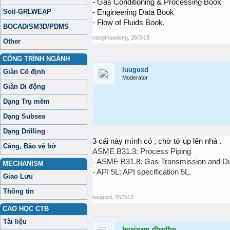
- Gas Conditioning & Processing Book
Soil-GRLWEAP
- Engineering Data Book
- Flow of Fluids Book.
BOCAD/SM3D/PDMS
nangmuadong
,
26/3/13
Other
CÔNG TRÌNH NGÀNH
luuguxd
Giàn Cố định
Moderator
Giàn Di động
Dạng Trụ mềm
Dạng Subsea
Dạng Drilling
3 cái này mình có , chờ tớ up lên nhá .
Cảng, Bảo vệ bờ
ASME B31.3: Process Piping
- ASME B31.8: Gas Transmission and Dis
MECHANISM
- API 5L: API specification 5L.
Giao Lưu
Thông tin
luuguxd
,
26/3/13
CAO HỌC CTB
Tài liệu
hoainam.dhxdhn