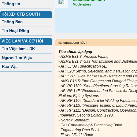
Thông tin
Moderators
Hội XD_CTB SOUTH
Thông Báo
Tin Hoạt Động
VIỆC LÀM VÀ CƠ HỘI
nangmuadong nói:
↑
Tin Việc làm - DK
Tiêu chuẩn áp dụng
- ASME B31.3: Process Piping
Người Tìm Việc
- ASME B31.8: Gas Transmission and Distribut
Rao Vặt
- API 5L: API specification 5L.
- API 520: Sizing, Selection, and Installation o
- API 521: Guide for Pressure- Relieving and 
- ANSI B16.5: Pipe Flanges and Flanged Fitting
- API RP 1102 “Steel Pipelines Crossing Railr
- API RP 14E “Recommended Practice for Design
Platform Piping Systems “.
- API RP 1104 “Standard for Welding Pipelines a
- API RP 1110 “Pressure Testing of Liquid Petro
- API RP 1111 “Design, Construction, Operatio
Pipelines”, Second Edition, 1993.
- Norsok Standard
- Gas Conditioning & Processing Book
- Engineering Data Book
- Flow of Fluids Book.