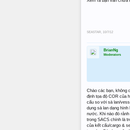
Xem ra bạn vẫn chưa ti
SEASTAR
,
10/7/12
BrianNg
Moderators
Chào các bạn, không dá
định tọa độ COR của h
cấu so với sà lan/vesse
dụng sà lan dạng hình
nước. Khi nào đó rảnh 
trong SACS chính là t
của kết cấu/cargo & se