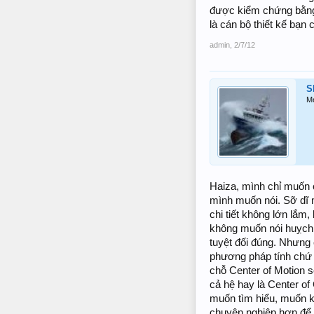
được kiểm chứng bằng t
là cán bộ thiết kế bạn 
admin
,
2/7/12
S
M
Haiza, mình chỉ muốn 
mình muốn nói. Sỡ dĩ m
chi tiết không lớn lắm
không muốn nói huỵch 
tuyệt đối đúng. Nhưng
phương pháp tính chứ k
chỗ Center of Motion s
cả hệ hay là Center of
muốn tìm hiểu, muốn 
chuyên nghiệp hơn để 