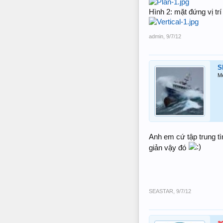
Hình 2: mặt đứng vị trí
admin
,
9/7/12
S
M
Anh em cứ tập trung tì
giản vậy đó
SEASTAR
,
9/7/12
a