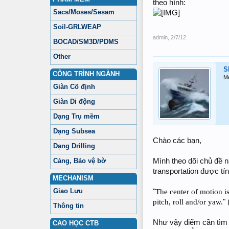
theo hình:
Sacs/Moses/Sesam
Soil-GRLWEAP
admin
,
2/7/12
BOCAD/SM3D/PDMS
Other
S
CÔNG TRÌNH NGÀNH
M
Giàn Cố định
Giàn Di động
Dạng Trụ mềm
Dạng Subsea
Chào các bạn,
Dạng Drilling
Cảng, Bảo vệ bờ
Mình theo dõi chủ đề n
transportation được 
MECHANISM
Giao Lưu
"
The center of motion is
pitch, roll and/or yaw.
"
Thông tin
Như vậy điểm cần tìm 
CAO HỌC CTB