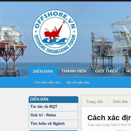
THÀNH VIÊN
GIỚI THIỆU
H
DIỄN ĐÀN
Tìm kiếm diễn đàn
Bài viết gần đây
DIỄN ĐÀN
Trang chủ
Diễn đàn
Tin tức từ BQT
Giải trí - Relax
Cách xác địn
Tìm hiểu về Ngành
Thảo luận trong '
SACS SOFT