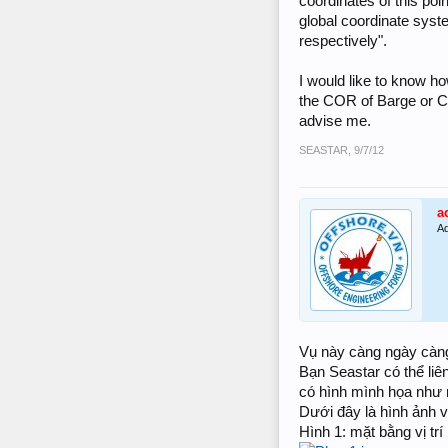
coordinates of this poi
global coordinate syst
respectively".
I would like to know ho
the COR of Barge or C
advise me.
SEASTAR
,
9/7/12
a
Ad
Vụ này càng ngày càng
Bạn Seastar có thể liê
có hình mình họa như n
Dưới đây là hình ảnh v
Hình 1: mặt bằng vị trí