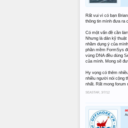
Rất vui vì có bạn Bria
thông tin mình đưa ra 
Có một vấn đề cần làm
Nhưng là dân kỹ thuậ
nhầm dụng ý của mình
phần mềm FormSys để c
vùng DNA đều dùng SAC
của mình. Mong sẽ được
Hy vọng có thêm nhiều
nhiều người nói cộng t
nhất. Rất mong forum n
SEASTAR
,
3/7/12
a
Ad