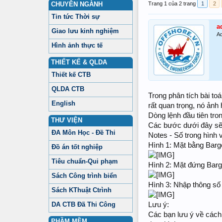
CHUYÊN NGÀNH
Trang 1 của 2 trang
1
2
Tin tức Thời sự
a
Giao lưu kinh nghiệm
Ad
Hình ảnh thực tế
THIẾT KẾ & QLDA
Thiết kế CTB
QLDA CTB
Trong phân tích bài to
English
rất quan trọng, nó ảnh 
Dòng lệnh đầu tiên tro
THƯ VIỆN
Các bước dưới đây sẽ 
ĐA Môn Học - Đề Thi
Notes - Số trong hình 
Hình 1: Mặt bằng Barg
Đồ án tốt nghiệp
Tiêu chuẩn-Qui phạm
Hình 2: Mặt đứng Barg
Sách Công trình biển
Hình 3: Nhập thông số 
Sách KThuật Ctrình
DA CTB Đã Thi Công
Lưu ý:
Các bạn lưu ý về cách
PHẦM MỀM