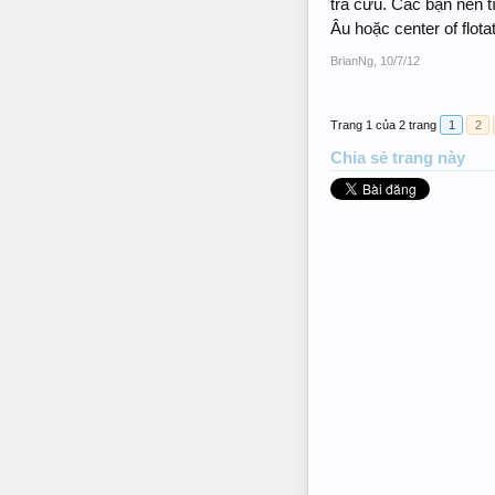
tra cứu. Các bạn nên tì
Âu hoặc center of flota
BrianNg
,
10/7/12
Trang 1 của 2 trang
1
2
Chia sẻ trang này