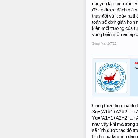
chuyển là chính xác, 
để có được đánh giá s
thay đổi và ít xảy ra 
toán sẽ đơn giản hơn n
kiện môi trường của t
vùng biển mở nên áp 
Song Ma
,
2/7/12
a
Ad
Công thức tính tọa độ 
Xg=(A1X1+A2X2+...+A
Yg=(A1Y1+A2Y2+...+A
như vậy khi mà trong s
sẽ tính được tạo độ tr
Hình như là mình đang 