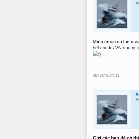
M
Mình muốn có thêm vài
hết các ks VN chúng t
SEASTAR
,
8/7/12
S
M
Gửi các bạn để có th