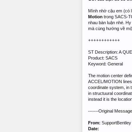
Mình nhờ cậu em (có l
Motion
trong SACS-TO
nhau bàn luận nhé. Hy
mà cùng hướng về một
++++++++++++
ST Description: A
Product: SACS
Keyword: General
The motion center defi
ACCEL/MOTION lines in 
coordinate system, in t
in structuural coordina
instead it is the locat
-------Original Message-
From:
SupportBentley
Date: