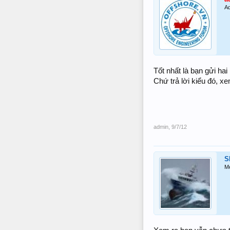
Ad
Tốt nhất là bạn gửi hai
Chứ trả lời kiểu đó, xem
admin
,
9/7/12
S
M