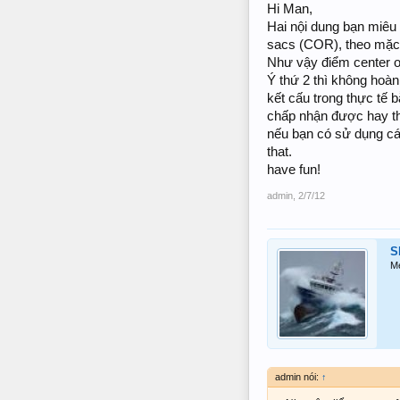
Hi Man,
Hai nội dung bạn miêu 
sacs (COR), theo mặc đ
Như vậy điểm center of
Ý thứ 2 thì không hoàn 
kết cấu trong thực tế 
chấp nhận được hay th
nếu bạn có sử dụng cá
that.
have fun!
admin
,
2/7/12
S
M
admin nói:
↑