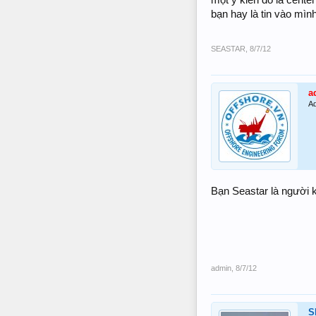
bạn hay là tin vào mì
SEASTAR
,
8/7/12
a
Ad
Bạn Seastar là người k
admin
,
8/7/12
S