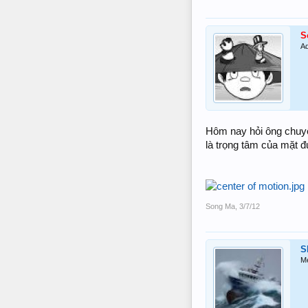
S
Ad
Hôm nay hỏi ông chuyê
là trọng tâm của mặt 
Song Ma
,
3/7/12
S
M