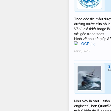
Theo các file mẫu được
đường nước của sà lan
Và vì giả thiết barge 
với gốc trong sacs.
Hình vẽ sau sẽ giúp A
admin
,
3/7/12
S
M
Như vậy là sau 1 tuần 
engineer", bạn Quan52cb
một ý kiến đó là cente