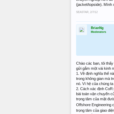
(jacket/topside). Mình
SEASTAR
,
2/7/12
BrianNg
Moderators
Chào các bạn, tôi thấy
gửi gắm một vài kinh 
1. Về định nghĩa thế nà
trong không gian mà t
nó. Vì hệ của chúng ta
2. Cách xác định CoR
bài toán vận chuyển củ
trọng tâm của mặt đườ
Offshore Engineering 
trọng tâm của giao di