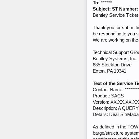
To:
******
Subject:
ST Number: {t
Bentley Service Ticket 
Thank you for submitti
be responding to you sh
We are working on the 
Technical Support Gro
Bentley Systems, Inc.
685 Stockton Drive
Exton, PA 19341
Text of the Service Ti
Contact Name: ********
Product: SACS
Version: XX.XX.XX.XX
Description: A QU
Details: Dear Sir/Mad
As defined in the TOW
barge/structure system 