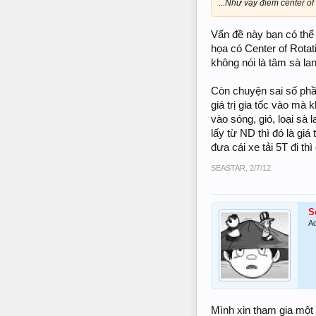
...Như vậy điểm center of
Vấn đề này bạn có thể
họa có Center of Rota
không nói là tâm sà lan
Còn chuyện sai số phần
giá trị gia tốc vào mà
vào sóng, gió, loại sà 
lấy từ ND thì đó là gi
đưa cái xe tải 5T đi t
SEASTAR
,
2/7/12
S
Ad
Mình xin tham gia một 