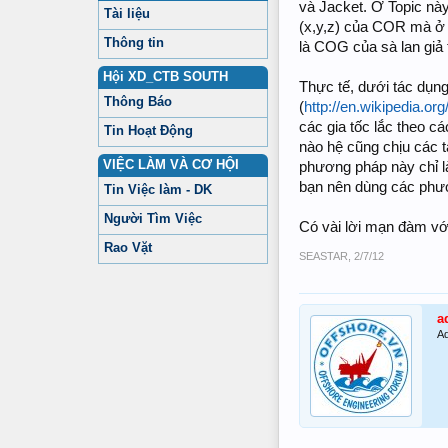
và Jacket. Ở Topic này
Tài liệu
(x,y,z) của COR mà ở 
Thông tin
là COG của sà lan giả t
Hội XD_CTB SOUTH
Thực tế, dưới tác dụng 
Thông Báo
(
http://en.wikipedia.org
các gia tốc lắc theo c
Tin Hoạt Động
nào hệ cũng chịu các tả
VIỆC LÀM VÀ CƠ HỘI
phương pháp này chỉ là
bạn nên dùng các phươ
Tin Việc làm - DK
Người Tìm Việc
Có vài lời mạn đàm vớ
Rao Vặt
SEASTAR
,
2/7/12
a
Ad