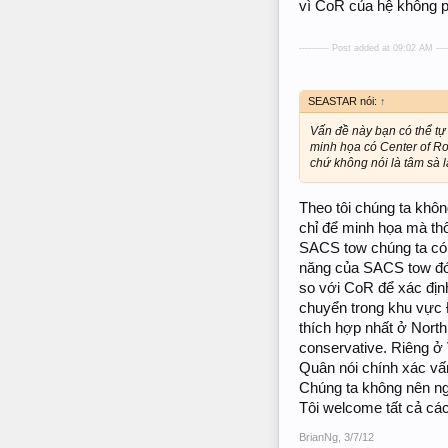
vì CoR của hệ không ph
---------- Post added at 09:02 AM ---
SEASTAR nói:
↑
Vấn đề này bạn có thể tự
minh họa có Center of Ro
chứ không nói là tâm sà l
Theo tôi chúng ta khôn
chỉ để minh họa mà th
SACS tow chúng ta có 
năng của SACS tow đó 
so với CoR để xác định 
chuyển trong khu vực 
thích hợp nhất ở North
conservative. Riêng ở 
Quân nói chính xác vấ
Chúng ta không nên ngạ
Tôi welcome tất cả cá
BrianNg
,
3/7/12