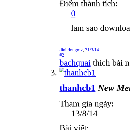
Điểm thành tích:
0
lam sao downloa
dinhdongmv
,
31/3/14
#2
bachquai
thích bài n
thanhcb1
New Me
Tham gia ngày:
13/8/14
Bài viết: