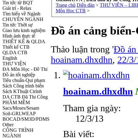
Tin tức từ BQT
Trang chủ
Diễn đàn
>
THƯ VIỆN – LI
Giải trí - Relax
Môn Hoc CTB
>
Tìm hiểu về Ngành
CHUYÊN NGÀNH
Tin tức Thời sự
Đồ án cảng biển-
Giao lưu kinh nghiệm
Hình ảnh thực tế
THIẾT KẾ & QLDA
Thảo luận trong '
Đồ án
Thiết kế CTB
QLDA CTB
hoainam.dhxdhn
,
22/3/
English
THƯ VIỆN
ĐA Môn Học - Đề Thi
Đồ án tốt nghiệp
Tiêu chuẩn-Qui phạm
Sách Công trình biển
hoainam.dhxdhn
Sách KThuật Ctrình
DA CTB Đã Thi Công
PHẦM MỀM
Tham gia ngày:
Sacs/Moses/Sesam
Soil-GRLWEAP
12/3/13
BOCAD/SM3D/PDMS
Other
CÔNG TRÌNH
Bài viết:
NGÀNH