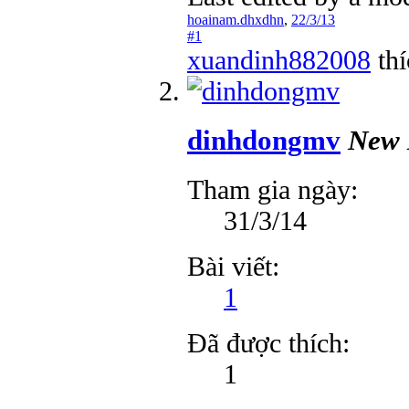
hoainam.dhxdhn
,
22/3/13
#1
xuandinh882008
thí
dinhdongmv
New
Tham gia ngày:
31/3/14
Bài viết:
1
Đã được thích:
1