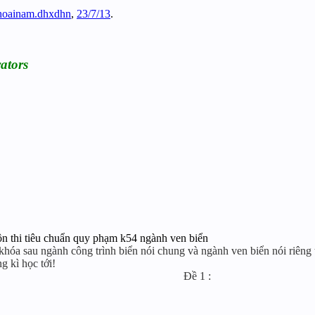
hoainam.dhxdhn
,
23/7/13
.
ators
n thi tiêu chuẩn quy phạm k54 ngành ven biển
khóa sau ngành công trình biển nói chung và ngành ven biển nói riêng
g kì học tới!
Đề 1 :​