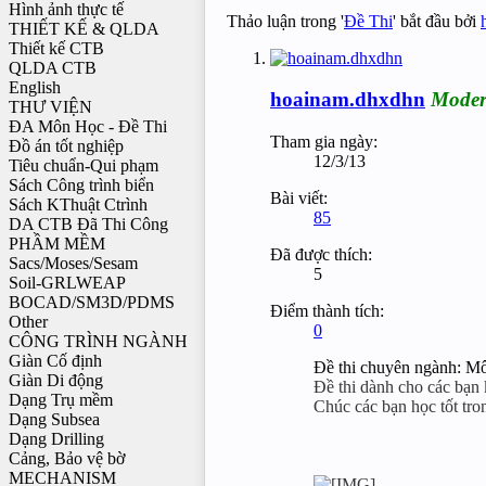
Hình ảnh thực tế
Thảo luận trong '
Đề Thi
' bắt đầu bởi
THIẾT KẾ & QLDA
Thiết kế CTB
QLDA CTB
English
hoainam.dhxdhn
Moder
THƯ VIỆN
ĐA Môn Học - Đề Thi
Tham gia ngày:
Đồ án tốt nghiệp
12/3/13
Tiêu chuẩn-Qui phạm
Sách Công trình biển
Bài viết:
Sách KThuật Ctrình
85
DA CTB Đã Thi Công
PHẦM MỀM
Đã được thích:
Sacs/Moses/Sesam
5
Soil-GRLWEAP
BOCAD/SM3D/PDMS
Điểm thành tích:
Other
0
CÔNG TRÌNH NGÀNH
Giàn Cố định
Đề thi chuyên ngành: Mô
Giàn Di động
Đề thi dành cho các bạn 
Dạng Trụ mềm
Chúc các bạn học tốt tron
Dạng Subsea
Dạng Drilling
Cảng, Bảo vệ bờ
MECHANISM