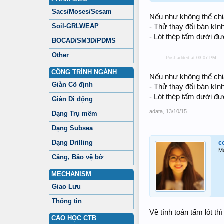
Sacs/Moses/Sesam
Nếu như không thể chia
Soil-GRLWEAP
- Thử thay đổi bán kính
- Lót thép tấm dưới đư
BOCAD/SM3D/PDMS
Other
---------- Post added at 03:07 PM ---
CÔNG TRÌNH NGÀNH
Nếu như không thể chia
Giàn Cố định
- Thử thay đổi bán kính
- Lót thép tấm dưới đư
Giàn Di động
adata
,
13/10/15
Dạng Trụ mềm
Dạng Subsea
Dạng Drilling
c
M
Cảng, Bảo vệ bờ
MECHANISM
Giao Lưu
Thông tin
Về tính toán tấm lót th
CAO HỌC CTB