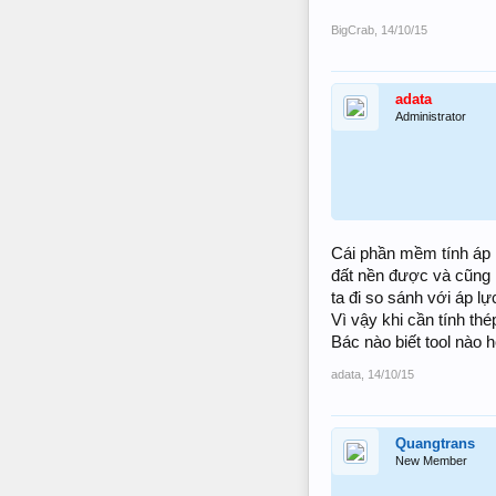
BigCrab
,
14/10/15
adata
Administrator
Cái phần mềm tính áp
đất nền được và cũng
ta đi so sánh với áp lự
Vì vậy khi cần tính thé
Bác nào biết tool nào 
adata
,
14/10/15
Quangtrans
New Member