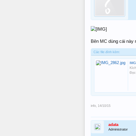
Bên MC dùng cái này 
Các file đính kèm:
IMG
Kích
Đọc
info
,
14/10/15
adata
Administrator