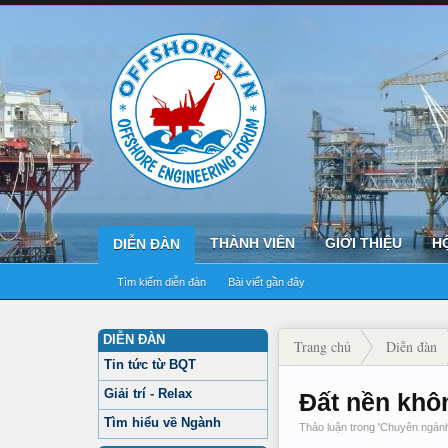
THÀNH VIÊN
GIỚI THIỆU
H
DIỄN ĐÀN
Tìm kiếm diễn đàn
Bài viết gần đây
DIỄN ĐÀN
Trang chủ
Diễn đàn
Tin tức từ BQT
Giải trí - Relax
Đất nền khôn
Tìm hiểu về Ngành
Thảo luận trong '
Chuyên ngàn