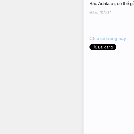
Bác Adata ơi, có thể gử
eldrac
,
31/3/17
Chia sẻ trang này