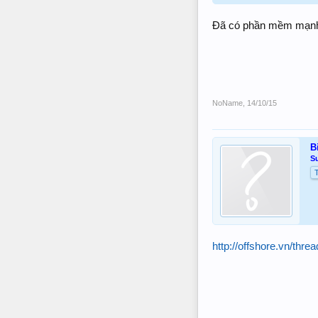
Đã có phần mềm mạnh r
NoName
,
14/10/15
B
S
http://offshore.vn/thr