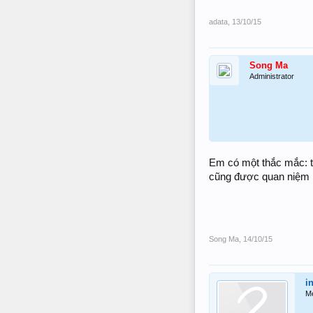
adata
,
13/10/15
Song Ma
Administrator
Em có một thắc mắc: t
cũng được quan niệm 
Song Ma
,
14/10/15
i
M