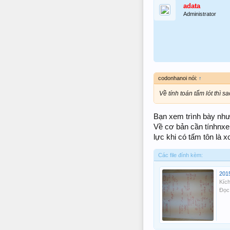
adata
Administrator
codonhanoi nói:
↑
Về tính toán tấm lót thì s
Bạn xem trình bày như
Về cơ bản cần tínhnxem
lực khi có tấm tôn là x
Các file đính kèm:
201
Kích
Đọc