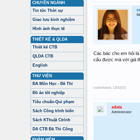
CHUYÊN NGÀNH
c
Tin tức Thời sự
M
Giao lưu kinh nghiệm
Hình ảnh thực tế
THIẾT KẾ & QLDA
Thiết kế CTB
Các bác cho em hỏi là 
QLDA CTB
cẩu được mà với giá t
English
THƯ VIỆN
ĐA Môn Học - Đề Thi
codonhanoi
,
13/10/15
Đồ án tốt nghiệp
Tiêu chuẩn-Qui phạm
adata
Sách Công trình biển
Administrator
Sách KThuật Ctrình
DA CTB Đã Thi Công
PHẦM MỀM