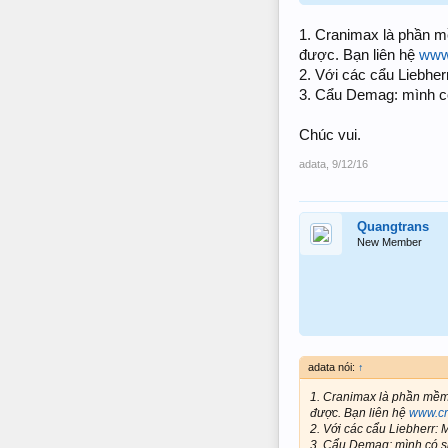
1. Cranimax là phần m
được. Bạn liên hệ
www
2. Với các cẩu Liebher
3. Cẩu Demag: mình có 
Chúc vui.
adata
,
9/12/16
Quangtrans
New Member
adata nói:
↑
1. Cranimax là phần mềm 
được. Bạn liên hệ
www.c
2. Với các cẩu Liebherr: 
3. Cẩu Demag: mình có spr