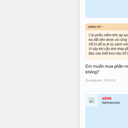
adata nói:
↑
Cái phần mềm tính áp lự
tra đất nền được và cũn
XÍCH để ta đi so sánh với
Vì vậy khi cần tính thép t
Bác nào biết tool nào hỗ 
Em muốn mua phần mềm
không?
Quangtrans
,
30/11/16
adata
Administrator