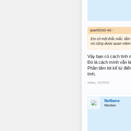
quan52cb2 nói:
↑
Em có một thắc mắc: tấm 
nó cũng được quan niệm 
Vậy bạn có cách tính 
Đó là cách mình vẫn l
Phần tấm lót kể từ điể
tính.
adata
,
14/10/15
NoName
Member