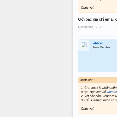
Chúc vui.
Gởi bác địa chỉ email
Quangtrans
,
9/12/16
eldrac
New Member
adata nói:
↑
1. Cranimax là phần mềm 
được. Bạn liên hệ
www.c
2. Với các cẩu Liebherr: 
3. Cẩu Demag: mình có spr
Chúc vui.