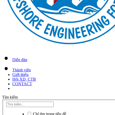
Diễn đàn
Thành viên
Giới thiệu
Hội XD_CTB
CONTACT
Tìm kiếm
Chỉ tìm trong tiêu đề