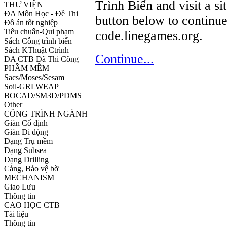
Trình Biển and visit a si
THƯ VIỆN
ĐA Môn Học - Đề Thi
button below to continu
Đồ án tốt nghiệp
Tiêu chuẩn-Qui phạm
code.linegames.org.
Sách Công trình biển
Sách KThuật Ctrình
Continue...
DA CTB Đã Thi Công
PHẦM MỀM
Sacs/Moses/Sesam
Soil-GRLWEAP
BOCAD/SM3D/PDMS
Other
CÔNG TRÌNH NGÀNH
Giàn Cố định
Giàn Di động
Dạng Trụ mềm
Dạng Subsea
Dạng Drilling
Cảng, Bảo vệ bờ
MECHANISM
Giao Lưu
Thông tin
CAO HỌC CTB
Tài liệu
Thông tin