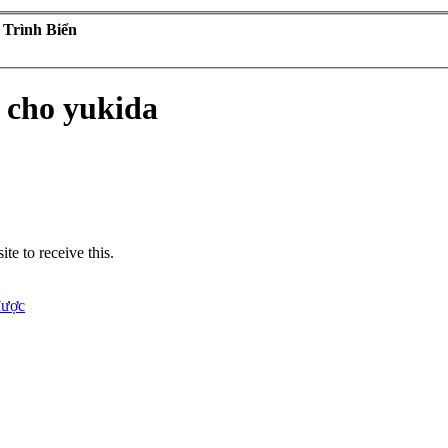
 Trình Biển
 cho yukida
te to receive this.
được