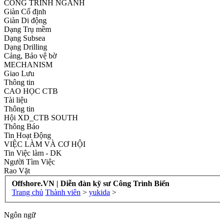
CÔNG TRÌNH NGÀNH
Giàn Cố định
Giàn Di động
Dạng Trụ mềm
Dạng Subsea
Dạng Drilling
Cảng, Bảo vệ bờ
MECHANISM
Giao Lưu
Thông tin
CAO HỌC CTB
Tài liệu
Thông tin
Hội XD_CTB SOUTH
Thông Báo
Tin Hoạt Động
VIỆC LÀM VÀ CƠ HỘI
Tin Việc làm - DK
Người Tìm Việc
Rao Vặt
Offshore.VN | Diễn đàn kỹ sư Công Trình Biển
Trang chủ
Thành viên
>
yukida
>
Ngôn ngữ