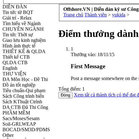
DIỄN ĐÀN
Offshore.VN | Diễn đàn kỹ sư Công
Tin tức từ BQT
Trang chủ
Thành viên
>
yukida
>
Giải trí - Relax
Tìm hiểu về Ngành
CHUYÊN NGÀNH
Điểm thưởng dành
Tin tức Thời sự
Giao lưu kinh nghiệm
Hình ảnh thực tế
1
THIẾT KẾ & QLDA
Thưởng vào:
18/11/15
Thiết kế CTB
QLDA CTB
First Message
English
THƯ VIỆN
Post a message somewhere on the si
ĐA Môn Học - Đề Thi
Đồ án tốt nghiệp
Tổng điểm: 1
Tiêu chuẩn-Qui phạm
Xem tất cả thành tích có thể đạt 
Sách Công trình biển
Sách KThuật Ctrình
DA CTB Đã Thi Công
PHẦM MỀM
Sacs/Moses/Sesam
Soil-GRLWEAP
BOCAD/SM3D/PDMS
Other