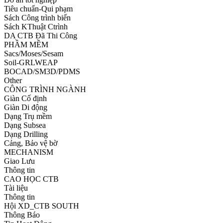
Tiêu chuẩn-Qui phạm
Sách Công trình biển
Sách KThuật Ctrình
DA CTB Đã Thi Công
PHẦM MỀM
Sacs/Moses/Sesam
Soil-GRLWEAP
BOCAD/SM3D/PDMS
Other
CÔNG TRÌNH NGÀNH
Giàn Cố định
Giàn Di động
Dạng Trụ mềm
Dạng Subsea
Dạng Drilling
Cảng, Bảo vệ bờ
MECHANISM
Giao Lưu
Thông tin
CAO HỌC CTB
Tài liệu
Thông tin
Hội XD_CTB SOUTH
Thông Báo