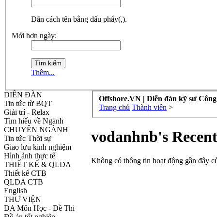
Dãn cách tên bằng dấu phẩy(,).
Mới hơn ngày:
Thêm...
DIỄN ĐÀN
Offshore.VN | Diễn đàn kỹ sư Công
Tin tức từ BQT
Trang chủ
Thành viên
>
Giải trí - Relax
Tìm hiểu về Ngành
CHUYÊN NGÀNH
vodanhnb's Recent
Tin tức Thời sự
Giao lưu kinh nghiệm
Hình ảnh thực tế
Không có thông tin hoạt động gần đây c
THIẾT KẾ & QLDA
Thiết kế CTB
QLDA CTB
English
THƯ VIỆN
ĐA Môn Học - Đề Thi
Đồ án tốt nghiệp