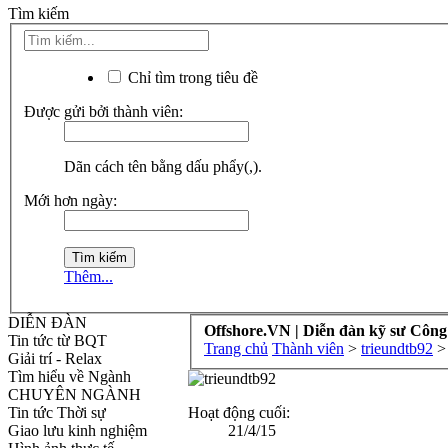
Tìm kiếm
Chỉ tìm trong tiêu đề
Được gửi bởi thành viên:
Dãn cách tên bằng dấu phẩy(,).
Mới hơn ngày:
Thêm...
DIỄN ĐÀN
Offshore.VN | Diễn đàn kỹ sư Công
Tin tức từ BQT
Trang chủ
Thành viên
>
trieundtb92
>
Giải trí - Relax
Tìm hiểu về Ngành
CHUYÊN NGÀNH
Hoạt động cuối:
Tin tức Thời sự
21/4/15
Giao lưu kinh nghiệm