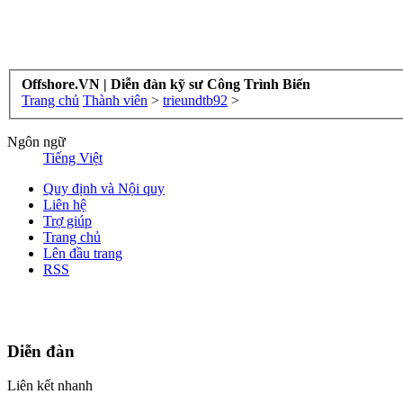
Offshore.VN | Diễn đàn kỹ sư Công Trình Biển
Trang chủ
Thành viên
>
trieundtb92
>
Ngôn ngữ
Tiếng Việt
Quy định và Nội quy
Liên hệ
Trợ giúp
Trang chủ
Lên đầu trang
RSS
Bản quyền thuộc về Diễn đàn kỹ sư Công Trình Biển - Copyright ©
Nơi: Hội Tụ - Giao Lưu - Học Hỏi và Cùng phát triển của kỹ sư Côn
Diễn đàn
Liên kết nhanh