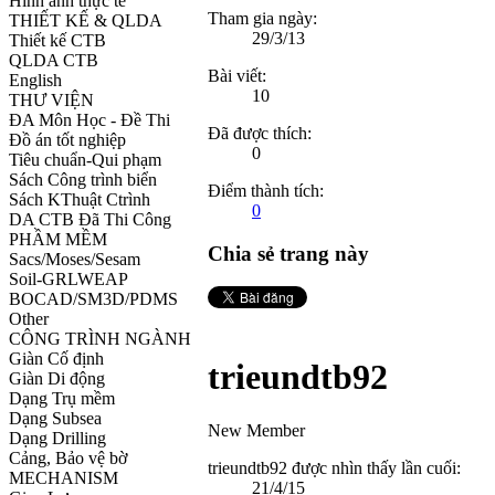
Hình ảnh thực tế
Tham gia ngày:
THIẾT KẾ & QLDA
29/3/13
Thiết kế CTB
QLDA CTB
Bài viết:
English
10
THƯ VIỆN
ĐA Môn Học - Đề Thi
Đã được thích:
Đồ án tốt nghiệp
0
Tiêu chuẩn-Qui phạm
Sách Công trình biển
Điểm thành tích:
Sách KThuật Ctrình
0
DA CTB Đã Thi Công
PHẦM MỀM
Chia sẻ trang này
Sacs/Moses/Sesam
Soil-GRLWEAP
BOCAD/SM3D/PDMS
Other
CÔNG TRÌNH NGÀNH
Giàn Cố định
trieundtb92
Giàn Di động
Dạng Trụ mềm
Dạng Subsea
New Member
Dạng Drilling
Cảng, Bảo vệ bờ
trieundtb92 được nhìn thấy lần cuối:
MECHANISM
21/4/15