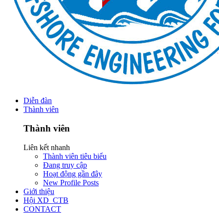
Diễn đàn
Thành viên
Thành viên
Liên kết nhanh
Thành viên tiêu biểu
Đang truy cập
Hoạt động gần đây
New Profile Posts
Giới thiệu
Hội XD_CTB
CONTACT