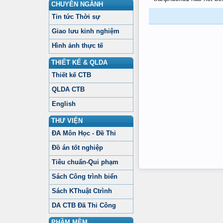
CHUYÊN NGÀNH
Tin tức Thời sự
Giao lưu kinh nghiệm
Hình ảnh thực tế
THIẾT KẾ & QLDA
Thiết kế CTB
QLDA CTB
English
THƯ VIỆN
ĐA Môn Học - Đề Thi
Đồ án tốt nghiệp
Tiêu chuẩn-Qui phạm
Sách Công trình biển
Sách KThuật Ctrình
DA CTB Đã Thi Công
PHẦM MỀM