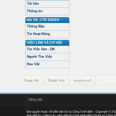
Tài liệu
Thông tin
Hội XD_CTB SOUTH
Thông Báo
Tin Hoạt Động
VIỆC LÀM VÀ CƠ HỘI
Tin Việc làm - DK
Người Tìm Việc
Rao Vặt
Trang chủ
Thành viên
tranphucxd1
Tiếng Việt
Bản quyền thuộc về Diễn đàn kỹ sư Công Trình Biển - Copyright © 20
Nơi: Hội Tụ - Giao Lưu - Học Hỏi và Cùng phát triển của kỹ sư Công Tr