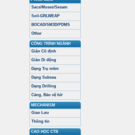
Sacs/Moses/Sesam
Soil-GRLWEAP
BOCAD/SM3D/PDMS
Other
CÔNG TRÌNH NGÀNH
Giàn Cố định
Giàn Di động
Dạng Trụ mềm
Dạng Subsea
Dạng Drilling
Cảng, Bảo vệ bờ
MECHANISM
Giao Lưu
Thông tin
CAO HỌC CTB