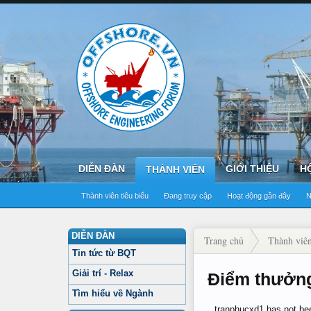
DIỄN ĐÀN
GIỚI THIỆU
H
THÀNH VIÊN
Thành viên tiêu biểu
Đang truy cập
Hoạt động gần đây
N
DIỄN ĐÀN
Trang chủ
Thành viê
Tin tức từ BQT
Giải trí - Relax
Điểm thưởng
Tìm hiểu về Ngành
tranphucxd1 has not be