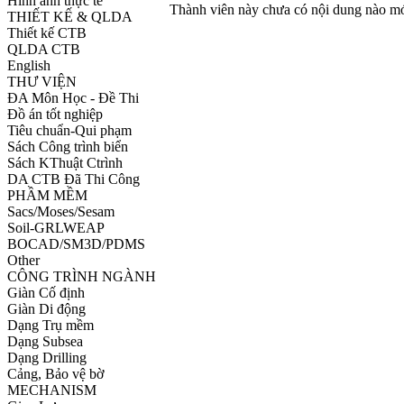
Hình ảnh thực tế
Thành viên này chưa có nội dung nào mớ
THIẾT KẾ & QLDA
Thiết kế CTB
QLDA CTB
English
THƯ VIỆN
ĐA Môn Học - Đề Thi
Đồ án tốt nghiệp
Tiêu chuẩn-Qui phạm
Sách Công trình biển
Sách KThuật Ctrình
DA CTB Đã Thi Công
PHẦM MỀM
Sacs/Moses/Sesam
Soil-GRLWEAP
BOCAD/SM3D/PDMS
Other
CÔNG TRÌNH NGÀNH
Giàn Cố định
Giàn Di động
Dạng Trụ mềm
Dạng Subsea
Dạng Drilling
Cảng, Bảo vệ bờ
MECHANISM