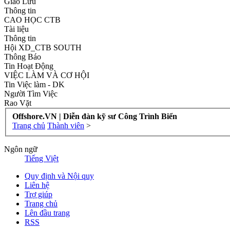
Giao Lưu
Thông tin
CAO HỌC CTB
Tài liệu
Thông tin
Hội XD_CTB SOUTH
Thông Báo
Tin Hoạt Động
VIỆC LÀM VÀ CƠ HỘI
Tin Việc làm - DK
Người Tìm Việc
Rao Vặt
Offshore.VN | Diễn đàn kỹ sư Công Trình Biển
Trang chủ
Thành viên
>
Ngôn ngữ
Tiếng Việt
Quy định và Nội quy
Liên hệ
Trợ giúp
Trang chủ
Lên đầu trang
RSS