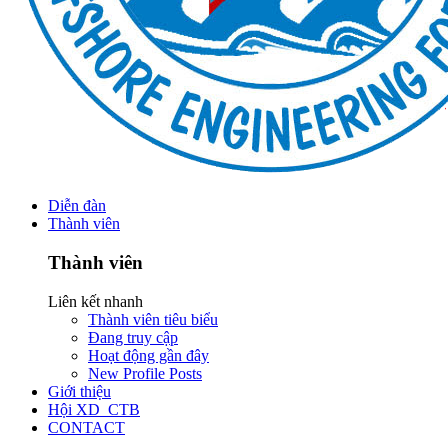
Diễn đàn
Thành viên
Thành viên
Liên kết nhanh
Thành viên tiêu biểu
Đang truy cập
Hoạt động gần đây
New Profile Posts
Giới thiệu
Hội XD_CTB
CONTACT