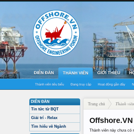
DIỄN ĐÀN
GIỚI THIỆU
H
THÀNH VIÊN
Thành viên tiêu biểu
Đang truy cập
Hoạt động gần đây
N
DIỄN ĐÀN
Trang chủ
Thành viê
Tin tức từ BQT
Giải trí - Relax
Offshore.VN 
Tìm hiểu về Ngành
Thành viên này chưa có 