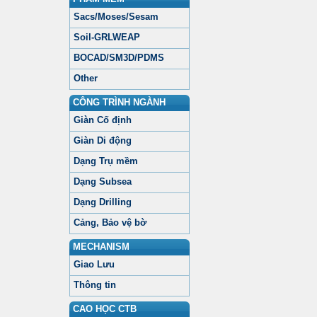
Sacs/Moses/Sesam
Soil-GRLWEAP
BOCAD/SM3D/PDMS
Other
CÔNG TRÌNH NGÀNH
Giàn Cố định
Giàn Di động
Dạng Trụ mềm
Dạng Subsea
Dạng Drilling
Cảng, Bảo vệ bờ
MECHANISM
Giao Lưu
Thông tin
CAO HỌC CTB