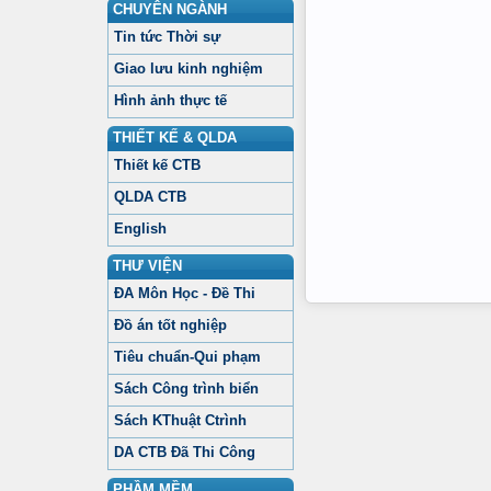
CHUYÊN NGÀNH
Tin tức Thời sự
Giao lưu kinh nghiệm
Hình ảnh thực tế
THIẾT KẾ & QLDA
Thiết kế CTB
QLDA CTB
English
THƯ VIỆN
ĐA Môn Học - Đề Thi
Đồ án tốt nghiệp
Tiêu chuẩn-Qui phạm
Sách Công trình biển
Sách KThuật Ctrình
DA CTB Đã Thi Công
PHẦM MỀM