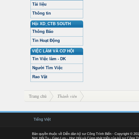
Tài liệu
Thông tin
Hội XD_CTB SOUTH
Thông Báo
Tin Hoạt Động
VIỆC LÀM VÀ CƠ HỘI
Tin Việc làm - DK
Người Tìm Việc
Rao Vặt
Trang chủ
Thành viên
Tiếng Việt
Bản quyền thuộc về Diễn đàn kỹ sư Công Trình Biển - Copyright © 20
Nơi: Hội Tụ - Giao Lưu - Học Hỏi và Cùng phát triển của kỹ sư Công Tr