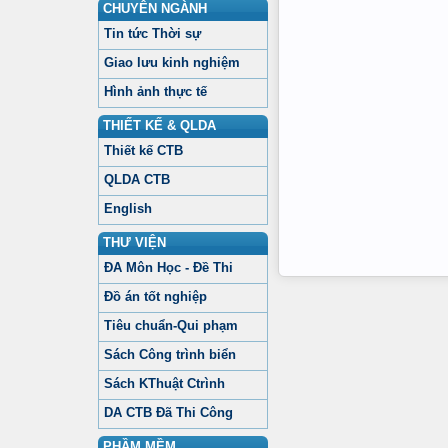
CHUYÊN NGÀNH
Tin tức Thời sự
Giao lưu kinh nghiệm
Hình ảnh thực tế
THIẾT KẾ & QLDA
Thiết kế CTB
QLDA CTB
English
THƯ VIỆN
ĐA Môn Học - Đề Thi
Đồ án tốt nghiệp
Tiêu chuẩn-Qui phạm
Sách Công trình biển
Sách KThuật Ctrình
DA CTB Đã Thi Công
PHẦM MỀM