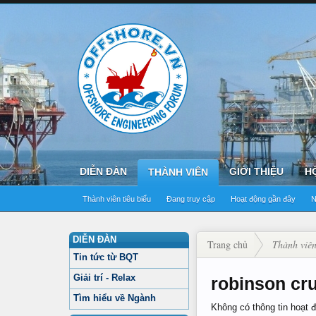
DIỄN ĐÀN
GIỚI THIỆU
H
THÀNH VIÊN
Thành viên tiêu biểu
Đang truy cập
Hoạt động gần đây
N
DIỄN ĐÀN
Trang chủ
Thành viê
Tin tức từ BQT
Giải trí - Relax
robinson cru
Tìm hiểu về Ngành
Không có thông tin hoạt 