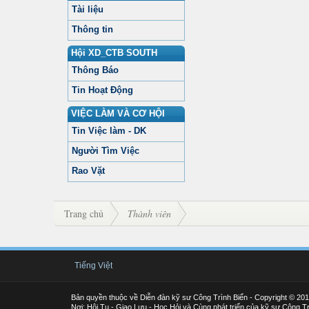
Tài liệu
Thông tin
Hội XD_CTB SOUTH
Thông Báo
Tin Hoạt Động
VIỆC LÀM VÀ CƠ HỘI
Tin Việc làm - DK
Người Tìm Việc
Rao Vặt
Trang chủ
Thành viên
Tiếng Việt
Bản quyền thuộc về Diễn đàn kỹ sư Công Trình Biển - Copyright © 20
Nơi: Hội Tụ - Giao Lưu - Học Hỏi và Cùng phát triển của kỹ sư Công Tr