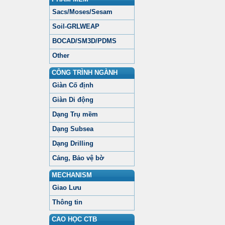
Sacs/Moses/Sesam
Soil-GRLWEAP
BOCAD/SM3D/PDMS
Other
CÔNG TRÌNH NGÀNH
Giàn Cố định
Giàn Di động
Dạng Trụ mềm
Dạng Subsea
Dạng Drilling
Cảng, Bảo vệ bờ
MECHANISM
Giao Lưu
Thông tin
CAO HỌC CTB