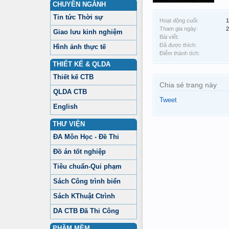
CHUYÊN NGÀNH
Tin tức Thời sự
Hoạt động cuối:
1
Tham gia ngày:
2
Giao lưu kinh nghiệm
Bài viết:
Đã được thích:
Hình ảnh thực tế
Điểm thành tích:
THIẾT KẾ & QLDA
Thiết kế CTB
Chia sẻ trang này
QLDA CTB
Tweet
English
THƯ VIỆN
ĐA Môn Học - Đề Thi
Đồ án tốt nghiệp
Tiêu chuẩn-Qui phạm
Sách Công trình biển
Sách KThuật Ctrình
DA CTB Đã Thi Công
PHẦM MỀM