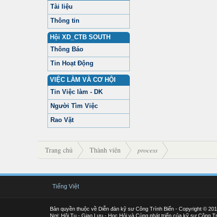
Tài liệu
Thông tin
Hội XD_CTB SOUTH
Thông Báo
Tin Hoạt Động
VIỆC LÀM VÀ CƠ HỘI
Tin Việc làm - DK
Người Tìm Việc
Rao Vặt
Trang chủ
Thành viên
process
Tiếng Việt
Bản quyền thuộc về Diễn đàn kỹ sư Công Trình Biển - Copyright © 20
Nơi: Hội Tụ - Giao Lưu - Học Hỏi và Cùng phát triển của kỹ sư Công Tr