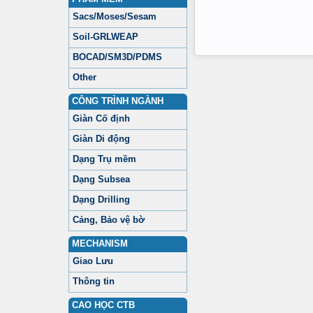
Sacs/Moses/Sesam
Soil-GRLWEAP
BOCAD/SM3D/PDMS
Other
CÔNG TRÌNH NGÀNH
Giàn Cố định
Giàn Di động
Dạng Trụ mềm
Dạng Subsea
Dạng Drilling
Cảng, Bảo vệ bờ
MECHANISM
Giao Lưu
Thông tin
CAO HỌC CTB