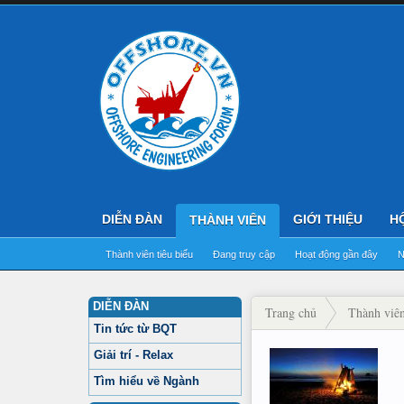
DIỄN ĐÀN
GIỚI THIỆU
H
THÀNH VIÊN
Thành viên tiêu biểu
Đang truy cập
Hoạt động gần đây
N
DIỄN ĐÀN
Trang chủ
Thành viê
Tin tức từ BQT
Giải trí - Relax
Tìm hiểu về Ngành