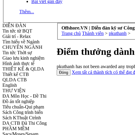
Bài viết gần đây
Thêm...
DIỄN ĐÀN
Offshore.VN | Diễn đàn kỹ sư Công
Tin tức từ BQT
Trang chủ
Thành viên
>
pkuthanh
>
Giải trí - Relax
Tìm hiểu về Ngành
CHUYÊN NGÀNH
Điểm thưởng dành
Tin tức Thời sự
Giao lưu kinh nghiệm
Hình ảnh thực tế
pkuthanh has not been awarded any troph
THIẾT KẾ & QLDA
Xem tất cả thành tích có thể đạt 
Thiết kế CTB
QLDA CTB
English
THƯ VIỆN
ĐA Môn Học - Đề Thi
Đồ án tốt nghiệp
Tiêu chuẩn-Qui phạm
Sách Công trình biển
Sách KThuật Ctrình
DA CTB Đã Thi Công
PHẦM MỀM
Sacs/Moses/Sesam