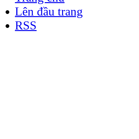
Lên đầu trang
RSS
Bản quyền thuộc về Diễn đà
Copyright © 2012
Nơi: Hội Tụ - Giao Lưu - H
sư Công Trình Biển Việt N