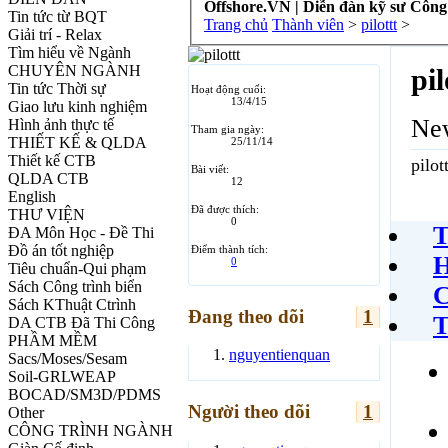
Offshore.VN | Diễn đàn kỹ sư Công
Tin tức từ BQT
Trang chủ
Thành viên
>
pilottt
>
Giải trí - Relax
Tìm hiểu về Ngành
CHUYÊN NGÀNH
pil
Tin tức Thời sự
Hoạt động cuối:
13/4/15
Giao lưu kinh nghiệm
Ne
Hình ảnh thực tế
Tham gia ngày:
THIẾT KẾ & QLDA
25/11/14
Thiết kế CTB
pilot
Bài viết:
QLDA CTB
12
English
Đã được thích:
THƯ VIỆN
0
T
ĐA Môn Học - Đề Thi
Đồ án tốt nghiệp
Điểm thành tích:
H
0
Tiêu chuẩn-Qui phạm
Sách Công trình biển
C
Sách KThuật Ctrình
Đang theo dõi
1
T
DA CTB Đã Thi Công
PHẦM MỀM
nguyentienquan
Sacs/Moses/Sesam
Soil-GRLWEAP
BOCAD/SM3D/PDMS
Người theo dõi
1
Other
CÔNG TRÌNH NGÀNH