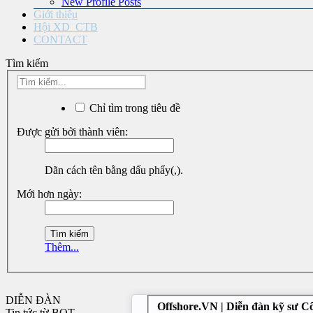
New Profile Posts
Giới thiệu
Hội XD_CTB
CONTACT
Tìm kiếm
Chỉ tìm trong tiêu đề
Được gửi bởi thành viên:
Dãn cách tên bằng dấu phẩy(,).
Mới hơn ngày:
Thêm...
DIỄN ĐÀN
Offshore.VN | Diễn đàn kỹ sư C
Tin tức từ BQT