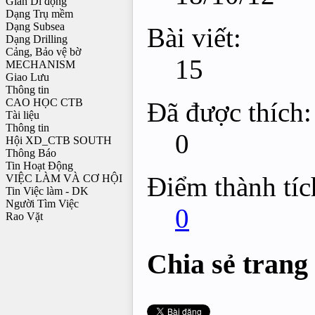
Giàn Di động
Dạng Trụ mềm
Dạng Subsea
Bài viết:
Dạng Drilling
Cảng, Bảo vệ bờ
15
MECHANISM
Giao Lưu
Thông tin
CAO HỌC CTB
Đã được thích:
Tài liệu
Thông tin
0
Hội XD_CTB SOUTH
Thông Báo
Tin Hoạt Động
Điểm thành tíc
VIỆC LÀM VÀ CƠ HỘI
Tin Việc làm - DK
Người Tìm Việc
0
Rao Vặt
Chia sẻ trang