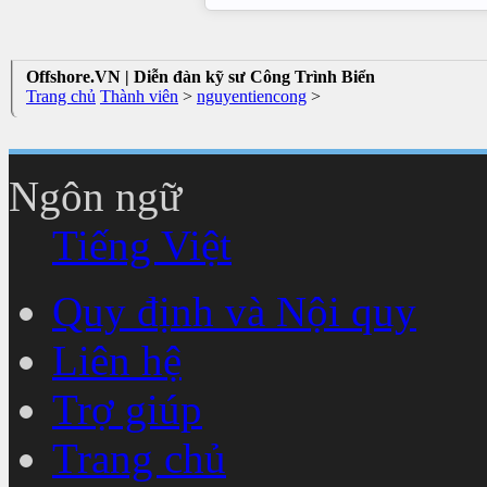
Offshore.VN | Diễn đàn kỹ sư Công Trình Biển
Trang chủ
Thành viên
>
nguyentiencong
>
Ngôn ngữ
Tiếng Việt
Quy định và Nội quy
Liên hệ
Trợ giúp
Trang chủ