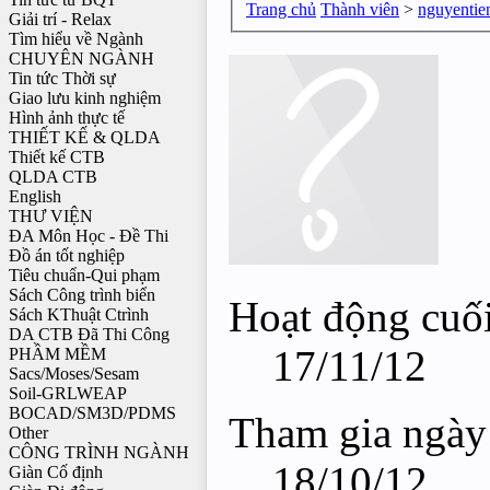
Trang chủ
Thành viên
>
nguyentie
Giải trí - Relax
Tìm hiểu về Ngành
CHUYÊN NGÀNH
Tin tức Thời sự
Giao lưu kinh nghiệm
Hình ảnh thực tế
THIẾT KẾ & QLDA
Thiết kế CTB
QLDA CTB
English
THƯ VIỆN
ĐA Môn Học - Đề Thi
Đồ án tốt nghiệp
Tiêu chuẩn-Qui phạm
Sách Công trình biển
Hoạt động cuối
Sách KThuật Ctrình
DA CTB Đã Thi Công
17/11/12
PHẦM MỀM
Sacs/Moses/Sesam
Soil-GRLWEAP
BOCAD/SM3D/PDMS
Tham gia ngày
Other
CÔNG TRÌNH NGÀNH
18/10/12
Giàn Cố định