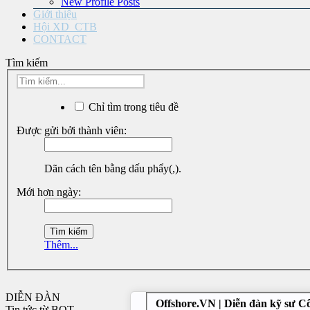
New Profile Posts
Giới thiệu
Hội XD_CTB
CONTACT
Tìm kiếm
Chỉ tìm trong tiêu đề
Được gửi bởi thành viên:
Dãn cách tên bằng dấu phẩy(,).
Mới hơn ngày:
Thêm...
DIỄN ĐÀN
Offshore.VN | Diễn đàn kỹ sư C
Tin tức từ BQT