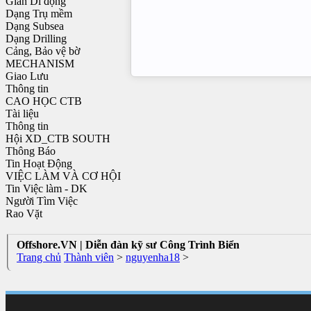
Giàn Di động
Dạng Trụ mềm
Dạng Subsea
Dạng Drilling
Cảng, Bảo vệ bờ
MECHANISM
Giao Lưu
Thông tin
CAO HỌC CTB
Tài liệu
Thông tin
Hội XD_CTB SOUTH
Thông Báo
Tin Hoạt Động
VIỆC LÀM VÀ CƠ HỘI
Tin Việc làm - DK
Người Tìm Việc
Rao Vặt
Offshore.VN | Diễn đàn kỹ sư Công Trình Biển
Trang chủ
Thành viên
>
nguyenha18
>