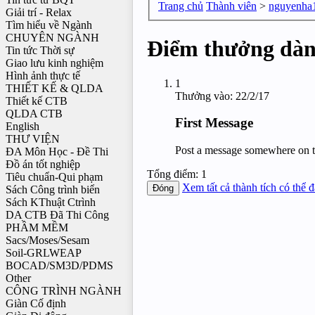
Trang chủ
Thành viên
>
nguyenha
Giải trí - Relax
Tìm hiểu về Ngành
CHUYÊN NGÀNH
Điểm thưởng dàn
Tin tức Thời sự
Giao lưu kinh nghiệm
Hình ảnh thực tế
1
THIẾT KẾ & QLDA
Thưởng vào:
22/2/17
Thiết kế CTB
QLDA CTB
First Message
English
THƯ VIỆN
Post a message somewhere on the
ĐA Môn Học - Đề Thi
Đồ án tốt nghiệp
Tổng điểm: 1
Tiêu chuẩn-Qui phạm
Xem tất cả thành tích có thể 
Sách Công trình biển
Sách KThuật Ctrình
DA CTB Đã Thi Công
PHẦM MỀM
Sacs/Moses/Sesam
Soil-GRLWEAP
BOCAD/SM3D/PDMS
Other
CÔNG TRÌNH NGÀNH
Giàn Cố định