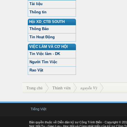
Tài liệu
Thông tin
Hội XD_CTB SOUTH
Thông Báo
Tin Hoạt Động
VIỆC LÀM VÀ CƠ HỘI
Tin Việc làm - DK
Người Tìm Việc
Rao Vặt
Trang chủ
Thành viên
nguyễn Vỹ
Tiếng Việt
Bản quyền thuộc về Diễn đàn kỹ sư Công Trình Biển - Copyright © 20
Nơi: Hội Tụ - Giao Lưu - Học Hỏi và Cùng phát triển của kỹ sư Công Tr