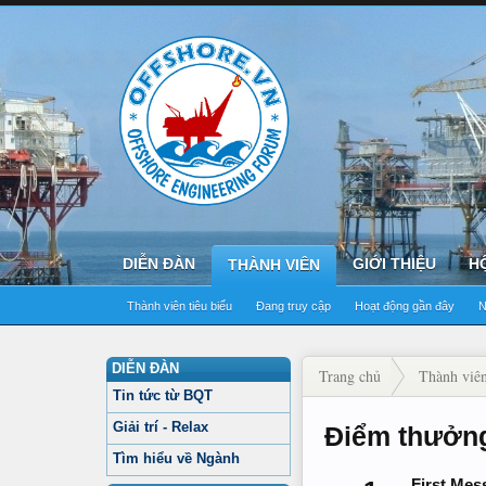
DIỄN ĐÀN
GIỚI THIỆU
H
THÀNH VIÊN
Thành viên tiêu biểu
Đang truy cập
Hoạt động gần đây
N
DIỄN ĐÀN
Trang chủ
Thành viê
Tin tức từ BQT
Giải trí - Relax
Điểm thưởn
Tìm hiểu về Ngành
First Mes