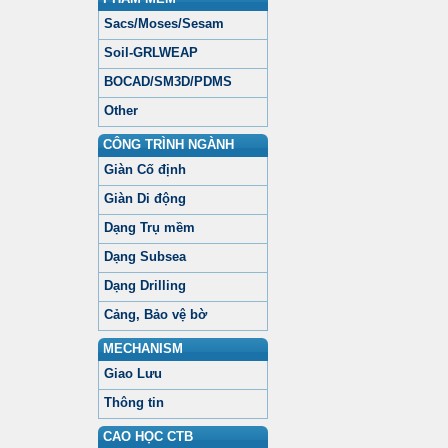
Sacs/Moses/Sesam
Soil-GRLWEAP
BOCAD/SM3D/PDMS
Other
CÔNG TRÌNH NGÀNH
Giàn Cố định
Giàn Di động
Dạng Trụ mềm
Dạng Subsea
Dạng Drilling
Cảng, Bảo vệ bờ
MECHANISM
Giao Lưu
Thông tin
CAO HỌC CTB