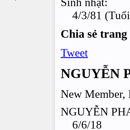
Sinh nhật:
4/3/81
(Tuổi
Chia sẻ trang
Tweet
NGUYỄN 
New Member
,
NGUYỄN PHAT 
6/6/18