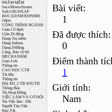
PHẦM MỀM
Bài viết:
Sacs/Moses/Sesam
Soil-GRLWEAP
1
BOCAD/SM3D/PDMS
Other
CÔNG TRÌNH NGÀNH
Giàn Cố định
Đã được thích:
Giàn Di động
Dạng Trụ mềm
0
Dạng Subsea
Dạng Drilling
Cảng, Bảo vệ bờ
MECHANISM
Điểm thành tíc
Giao Lưu
Thông tin
1
CAO HỌC CTB
Tài liệu
Thông tin
Hội XD_CTB SOUTH
Giới tính:
Thông Báo
Tin Hoạt Động
Nam
VIỆC LÀM VÀ CƠ HỘI
Tin Việc làm - DK
Người Tìm Việc
Rao Vặt