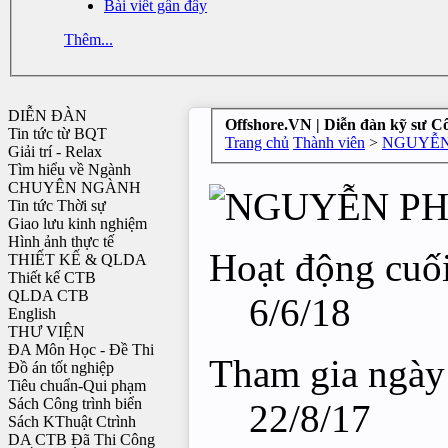
Bài viết gần đây
Thêm...
DIỄN ĐÀN
Offshore.VN | Diễn đàn kỹ sư C
Tin tức từ BQT
Trang chủ
Thành viên
>
NGUYỄN
Giải trí - Relax
Tìm hiểu về Ngành
CHUYÊN NGÀNH
Tin tức Thời sự
Giao lưu kinh nghiệm
Hình ảnh thực tế
Hoạt động cuối
THIẾT KẾ & QLDA
Thiết kế CTB
QLDA CTB
6/6/18
English
THƯ VIỆN
ĐA Môn Học - Đề Thi
Tham gia ngày
Đồ án tốt nghiệp
Tiêu chuẩn-Qui phạm
Sách Công trình biển
22/8/17
Sách KThuật Ctrình
DA CTB Đã Thi Công