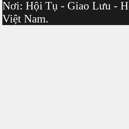
Nơi: Hội Tụ - Giao Lưu - H
Việt Nam.