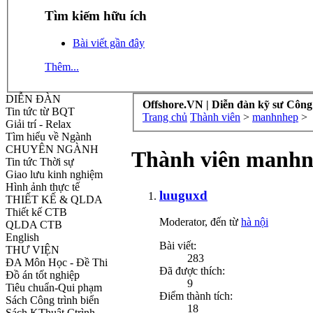
Tìm kiếm hữu ích
Bài viết gần đây
Thêm...
DIỄN ĐÀN
Offshore.VN | Diễn đàn kỹ sư Công
Tin tức từ BQT
Trang chủ
Thành viên
>
manhnhep
>
Giải trí - Relax
Tìm hiểu về Ngành
CHUYÊN NGÀNH
Thành viên manhn
Tin tức Thời sự
Giao lưu kinh nghiệm
Hình ảnh thực tế
luuguxd
THIẾT KẾ & QLDA
Thiết kế CTB
Moderator
,
đến từ
hà nội
QLDA CTB
English
Bài viết:
THƯ VIỆN
283
ĐA Môn Học - Đề Thi
Đã được thích:
Đồ án tốt nghiệp
9
Tiêu chuẩn-Qui phạm
Điểm thành tích:
Sách Công trình biển
18
Sách KThuật Ctrình