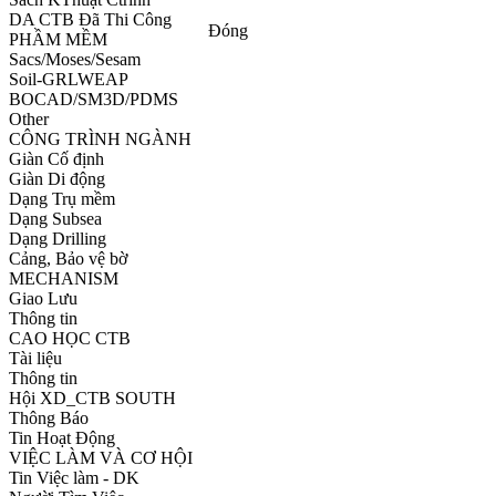
DA CTB Đã Thi Công
Đóng
PHẦM MỀM
Sacs/Moses/Sesam
Soil-GRLWEAP
BOCAD/SM3D/PDMS
Other
CÔNG TRÌNH NGÀNH
Giàn Cố định
Giàn Di động
Dạng Trụ mềm
Dạng Subsea
Dạng Drilling
Cảng, Bảo vệ bờ
MECHANISM
Giao Lưu
Thông tin
CAO HỌC CTB
Tài liệu
Thông tin
Hội XD_CTB SOUTH
Thông Báo
Tin Hoạt Động
VIỆC LÀM VÀ CƠ HỘI
Tin Việc làm - DK