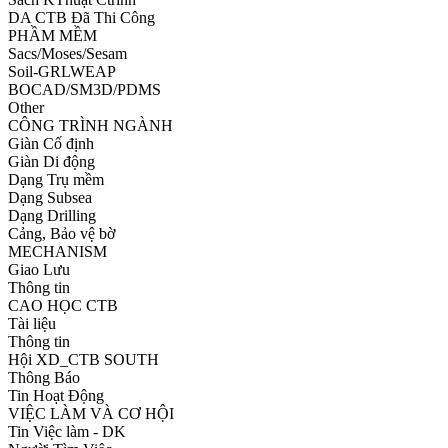
DA CTB Đã Thi Công
PHẦM MỀM
Sacs/Moses/Sesam
Soil-GRLWEAP
BOCAD/SM3D/PDMS
Other
CÔNG TRÌNH NGÀNH
Giàn Cố định
Giàn Di động
Dạng Trụ mềm
Dạng Subsea
Dạng Drilling
Cảng, Bảo vệ bờ
MECHANISM
Giao Lưu
Thông tin
CAO HỌC CTB
Tài liệu
Thông tin
Hội XD_CTB SOUTH
Thông Báo
Tin Hoạt Động
VIỆC LÀM VÀ CƠ HỘI
Tin Việc làm - DK