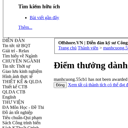
Tìm kiếm hữu ích
Bài viết gần đây
Thêm...
DIỄN ĐÀN
Offshore.VN | Diễn đàn kỹ sư Công
Tin tức từ BQT
Trang chủ
Thành viên
>
manhcuong.5
Giải trí - Relax
Tìm hiểu về Ngành
CHUYÊN NGÀNH
Điểm thưởng dành
Tin tức Thời sự
Giao lưu kinh nghiệm
Hình ảnh thực tế
manhcuong.55cb1 has not been awarded a
THIẾT KẾ & QLDA
Xem tất cả thành tích có thể đạt 
Thiết kế CTB
QLDA CTB
English
THƯ VIỆN
ĐA Môn Học - Đề Thi
Đồ án tốt nghiệp
Tiêu chuẩn-Qui phạm
Sách Công trình biển
Sách KThuật Ctrình