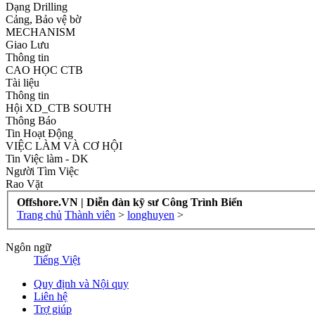
Dạng Drilling
Cảng, Bảo vệ bờ
MECHANISM
Giao Lưu
Thông tin
CAO HỌC CTB
Tài liệu
Thông tin
Hội XD_CTB SOUTH
Thông Báo
Tin Hoạt Động
VIỆC LÀM VÀ CƠ HỘI
Tin Việc làm - DK
Người Tìm Việc
Rao Vặt
Offshore.VN | Diễn đàn kỹ sư Công Trình Biển
Trang chủ
Thành viên
>
longhuyen
>
Ngôn ngữ
Tiếng Việt
Quy định và Nội quy
Liên hệ
Trợ giúp