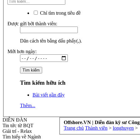
Chỉ tìm trong tiêu đề
Được gửi bởi thành viên:
Dãn cách tên bằng dấu phẩy(,).
Mới hơn ngày:
Tìm kiếm hữu ích
Bài viết gần đây
Thêm...
DIỄN ĐÀN
Offshore.VN | Diễn đàn kỹ sư Công
Tin tức từ BQT
Trang chủ
Thành viên
>
longhuyen
>
Giải trí - Relax
Tìm hiểu về Ngành