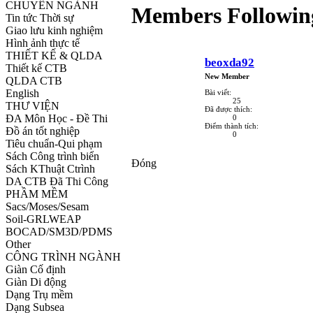
CHUYÊN NGÀNH
Members Followin
Tin tức Thời sự
Giao lưu kinh nghiệm
Hình ảnh thực tế
THIẾT KẾ & QLDA
beoxda92
Thiết kế CTB
New Member
QLDA CTB
English
Bài viết:
25
THƯ VIỆN
Đã được thích:
ĐA Môn Học - Đề Thi
0
Điểm thành tích:
Đồ án tốt nghiệp
0
Tiêu chuẩn-Qui phạm
Sách Công trình biển
Đóng
Sách KThuật Ctrình
DA CTB Đã Thi Công
PHẦM MỀM
Sacs/Moses/Sesam
Soil-GRLWEAP
BOCAD/SM3D/PDMS
Other
CÔNG TRÌNH NGÀNH
Giàn Cố định
Giàn Di động
Dạng Trụ mềm
Dạng Subsea