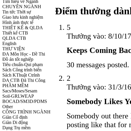
Tìm hiểu về Ngành
CHUYÊN NGÀNH
Điểm thưởng dành
Tin tức Thời sự
Giao lưu kinh nghiệm
Hình ảnh thực tế
5
THIẾT KẾ & QLDA
Thiết kế CTB
Thưởng vào:
8/10/1
QLDA CTB
English
Keeps Coming Ba
THƯ VIỆN
ĐA Môn Học - Đề Thi
Đồ án tốt nghiệp
30 messages posted. 
Tiêu chuẩn-Qui phạm
Sách Công trình biển
Sách KThuật Ctrình
2
DA CTB Đã Thi Công
Thưởng vào:
31/3/1
PHẦM MỀM
Sacs/Moses/Sesam
Soil-GRLWEAP
Somebody Likes Y
BOCAD/SM3D/PDMS
Other
CÔNG TRÌNH NGÀNH
Somebody out there 
Giàn Cố định
Giàn Di động
posting like that for
Dạng Trụ mềm