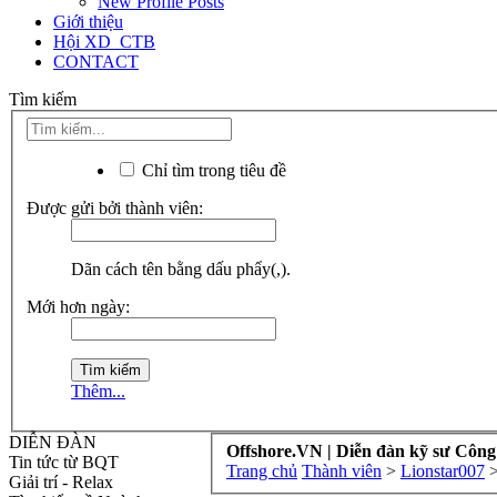
New Profile Posts
Giới thiệu
Hội XD_CTB
CONTACT
Tìm kiếm
Chỉ tìm trong tiêu đề
Được gửi bởi thành viên:
Dãn cách tên bằng dấu phẩy(,).
Mới hơn ngày:
Thêm...
DIỄN ĐÀN
Offshore.VN | Diễn đàn kỹ sư Công
Tin tức từ BQT
Trang chủ
Thành viên
>
Lionstar007
Giải trí - Relax