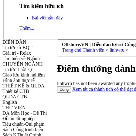
Tìm kiếm hữu ích
Bài viết gần đây
Thêm...
DIỄN ĐÀN
Offshore.VN | Diễn đàn kỹ sư Công
Tin tức từ BQT
Trang chủ
Thành viên
>
linhwru
>
Giải trí - Relax
Tìm hiểu về Ngành
CHUYÊN NGÀNH
Điểm thưởng dành
Tin tức Thời sự
Giao lưu kinh nghiệm
Hình ảnh thực tế
linhwru has not been awarded any trophie
THIẾT KẾ & QLDA
Xem tất cả thành tích có thể đạt 
Thiết kế CTB
QLDA CTB
English
THƯ VIỆN
ĐA Môn Học - Đề Thi
Đồ án tốt nghiệp
Tiêu chuẩn-Qui phạm
Sách Công trình biển
Sách KThuật Ctrình