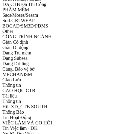
DA CTB Đã Thi Công
PHẦM MỀM
Sacs/Moses/Sesam
Soil-GRLWEAP
BOCAD/SM3D/PDMS
Other
CÔNG TRÌNH NGÀNH
Giàn Cố định
Giàn Di động
Dạng Trụ mềm
Dạng Subsea
Dạng Drilling
Cảng, Bảo vệ bờ
MECHANISM
Giao Lưu
Thông tin
CAO HỌC CTB
Tài liệu
Thông tin
Hội XD_CTB SOUTH
Thông Báo
Tin Hoạt Động
VIỆC LÀM VÀ CƠ HỘI
Tin Việc làm - DK
Người Tìm Việc