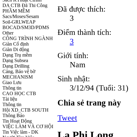
DA CTB Đã Thi Công
Đã được thích:
PHẦM MỀM
3
Sacs/Moses/Sesam
Soil-GRLWEAP
BOCAD/SM3D/PDMS
Điểm thành tích:
Other
CÔNG TRÌNH NGÀNH
3
Giàn Cố định
Giàn Di động
Giới tính:
Dạng Trụ mềm
Dạng Subsea
Nam
Dạng Drilling
Cảng, Bảo vệ bờ
Sinh nhật:
MECHANISM
Giao Lưu
3/12/94
(Tuổi: 31)
Thông tin
CAO HỌC CTB
Tài liệu
Chia sẻ trang này
Thông tin
Hội XD_CTB SOUTH
Thông Báo
Tweet
Tin Hoạt Động
VIỆC LÀM VÀ CƠ HỘI
La Phi Long
Tin Việc làm - DK