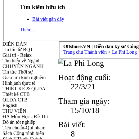
Tìm kiếm hữu ích
Bài viết gần đây
Thêm...
DIỄN ĐÀN
Offshore.VN | Diễn đàn kỹ sư Công
Tin tức từ BQT
Trang chủ
Thành viên
>
La Phi Long
Giải trí - Relax
Tìm hiểu về Ngành
CHUYÊN NGÀNH
Tin tức Thời sự
Hoạt động cuối:
Giao lưu kinh nghiệm
Hình ảnh thực tế
22/3/21
THIẾT KẾ & QLDA
Thiết kế CTB
Tham gia ngày:
QLDA CTB
English
15/10/18
THƯ VIỆN
ĐA Môn Học - Đề Thi
Đồ án tốt nghiệp
Bài viết:
Tiêu chuẩn-Qui phạm
8
Sách Công trình biển
Sách KThuật Ctrình