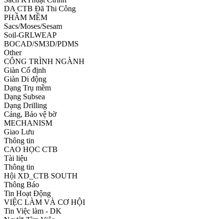
DA CTB Đã Thi Công
PHẦM MỀM
Sacs/Moses/Sesam
Soil-GRLWEAP
BOCAD/SM3D/PDMS
Other
CÔNG TRÌNH NGÀNH
Giàn Cố định
Giàn Di động
Dạng Trụ mềm
Dạng Subsea
Dạng Drilling
Cảng, Bảo vệ bờ
MECHANISM
Giao Lưu
Thông tin
CAO HỌC CTB
Tài liệu
Thông tin
Hội XD_CTB SOUTH
Thông Báo
Tin Hoạt Động
VIỆC LÀM VÀ CƠ HỘI
Tin Việc làm - DK