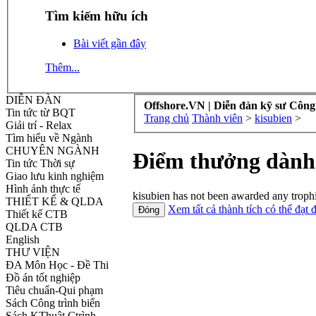
Tìm kiếm hữu ích
Bài viết gần đây
Thêm...
DIỄN ĐÀN
Offshore.VN | Diễn đàn kỹ sư Công
Tin tức từ BQT
Trang chủ
Thành viên
>
kisubien
>
Giải trí - Relax
Tìm hiểu về Ngành
CHUYÊN NGÀNH
Điểm thưởng dành 
Tin tức Thời sự
Giao lưu kinh nghiệm
Hình ảnh thực tế
kisubien has not been awarded any trophi
THIẾT KẾ & QLDA
Xem tất cả thành tích có thể đạt 
Thiết kế CTB
QLDA CTB
English
THƯ VIỆN
ĐA Môn Học - Đề Thi
Đồ án tốt nghiệp
Tiêu chuẩn-Qui phạm
Sách Công trình biển
Sách KThuật Ctrình